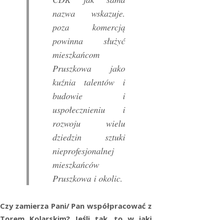
nazwa wskazuje.
poza komercją
powinna służyć
mieszkańcom
Pruszkowa jako
kuźnia talentów i
budowie i
uspołecznieniu i
rozwoju wielu
dziedzin sztuki
nieprofesjonalnej
mieszkańców
Pruszkowa i okolic.
Czy zamierza Pani/ Pan współpracować z
Torem Kolarskim? Jeśli tak, to w jaki