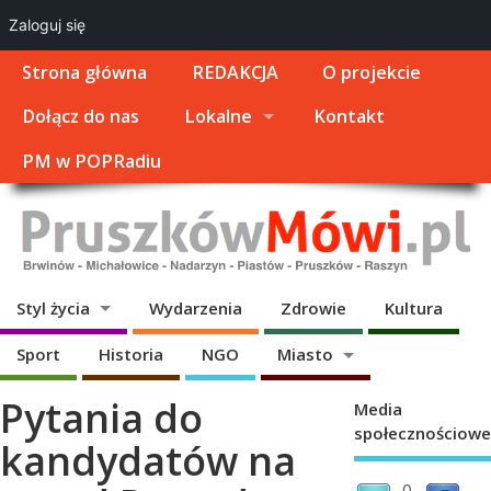
Zaloguj się
Strona główna
REDAKCJA
O projekcie
Dołącz do nas
Lokalne
Kontakt
PM w POPRadiu
Styl życia
Wydarzenia
Zdrowie
Kultura
Sport
Historia
NGO
Miasto
Pytania do
Media
społecznościowe
kandydatów na
0