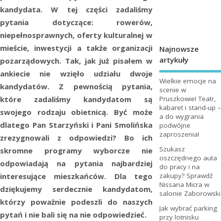
kandydata. W tej części zadaliśmy
pytania dotyczące: rowerów,
niepełnosprawnych, oferty kulturalnej w
mieście, inwestycji a także organizacji
Najnowsze
artykuły
pozarządowych. Tak, jak już pisałem w
ankiecie nie wzięło udziału dwoje
Wielkie emocje na
kandydatów. Z pewnością pytania,
scenie w
Pruszkowie! Teatr,
które zadaliśmy kandydatom są
kabaret i stand-up –
swojego rodzaju obietnicą. Być może
a do wygrania
dlatego Pan Starzyński i Pani Smolińska
podwójne
zaproszenia!
zrezygnowali z odpowiedzi? Bo ich
Szukasz
skromne programy wyborcze nie
oszczędnego auta
odpowiadają na pytania najbardziej
do pracy i na
interesujące mieszkańców. Dla tego
zakupy? Sprawdź
Nissana Micra w
dziękujemy serdecznie kandydatom,
salonie Zaborowski
którzy poważnie podeszli do naszych
Jak wybrać parking
pytań i nie bali się na nie odpowiedzieć.
przy lotnisku