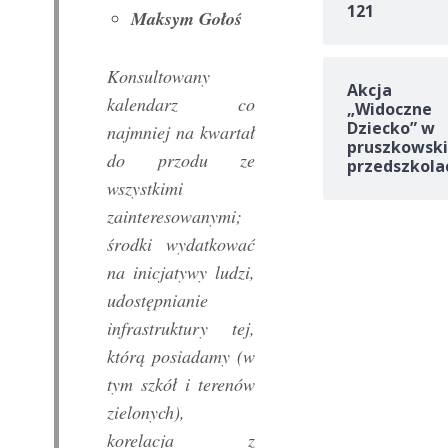
121
Maksym Gołoś
Konsultowany
Akcja
kalendarz co
„Widoczne
Dziecko” w
najmniej na kwartał
pruszkowski
do przodu ze
przedszkola
wszystkimi
zainteresowanymi;
środki wydatkować
na inicjatywy ludzi,
udostępnianie
infrastruktury tej,
którą posiadamy (w
tym szkół i terenów
zielonych),
korelacja z