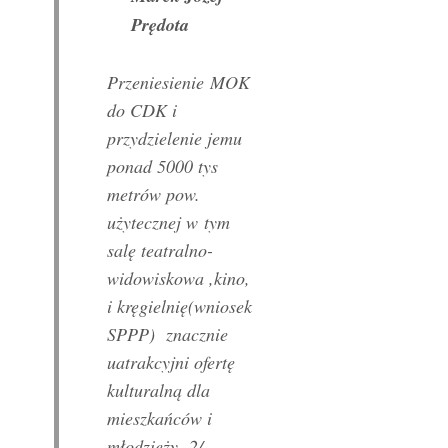
Prędota
Przeniesienie MOK
do CDK i
przydzielenie jemu
ponad 5000 tys
metrów pow.
użytecznej w tym
salę teatralno-
widowiskowa ,kino,
i kręgielnię(wniosek
SPPP) znacznie
uatrakcyjni ofertę
kulturalną dla
mieszkańców i
młodzieży. 2/