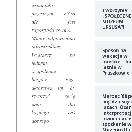
wspaniałą
Tworzymy
przestrzeń, która
„SPOŁECZNE
nie jest
MUZEUM
URSUSA”!
zagospodarowana.
Mamy odpowiednią
infrastrukturę.
Sposób na
Wystarczy po
wakacje w
mieście – ki
jednym
letnie w
„zapaleńcu”
Pruszkowie
biegów, jogi,
aktorstwa itp. by
stworzyć serię
Marzec ’68 p
pięćdziesięc
imprez – dla
latach. Ocen
każdego coś
interpretacj
manipulacje
dobrego.
spotkanie w
Muzeum Dul