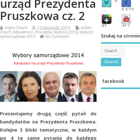
urząd Prezydenta
3,522
Pruszkowa cz. 2
followers
fans
91
412
Adam Osuch
12 listopada, 2014
Adam
Osuch
,
Aktualności
,
Pruszków
,
Wybory 2014
,
Wybory
shared
subscribe
Szukaj na stronie
samorządowe 2014
No Comment
facebook
Prezentujemy drugą część pytań do
kandydatów na Prezydenta Pruszkowa.
Kolejne 3 bloki tematyczne, w każdym
po 4 te same pytania do każdego