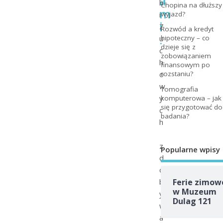
a
h
Chopina na dłuższy
m
i
wyjazd?
i
Z
Rozwód a kredyt
.
u
hipoteczny – co
dzieje się z
c
zobowiązaniem
h
finansowym po
o
rozstaniu?
w
Tomografia
y
komputerowa – jak
się przygotować do
c
badania?
h
z
Popularne wpisy
d
o
b
Ferie zimow
w Muzeum
y
Dulag 121
w
a