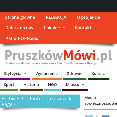
Strona główna
REDAKCJA
O projekcie
Dołącz do nas
Lokalne
Kontakt
PM w POPRadiu
Styl życia
Wydarzenia
Zdrowie
Kultura
Sport
Historia
NGO
Miasto
Media
Archives for Piotr Tomaszewski -
społecznościowe
Page 4
0