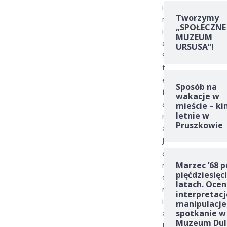
i
Tworzymy
m
„SPOŁECZNE
i
MUZEUM
ę
URSUSA”!
S
t
e
Sposób na
f
wakacje w
a
mieście – ki
letnie w
n
Pruszkowie
a
J
a
r
Marzec ’68 p
pięćdziesięc
o
latach. Ocen
n
interpretacj
i
manipulacje
spotkanie w
a
Muzeum Dul
K