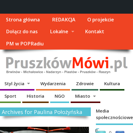
Strona główna
REDAKCJA
O projekcie
Dołącz do nas
Lokalne
Kontakt
PM w POPRadiu
Styl życia
Wydarzenia
Zdrowie
Kultura
Sport
Historia
NGO
Miasto
Media
Archives for Paulina Położyńska
społecznościowe
C
P
0