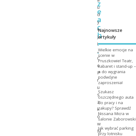
z
u
e
d
a
y
c
c
Najnowsze
h
j
artykuły
.
i
.
Wielkie emocje na
„
scenie w
C
Pruszkowie! Teatr,
o
kabaret i stand-up –
a do wygrania
P
podwójne
r
zaproszenia!
u
Szukasz
s
oszczędnego auta
z
do pracy i na
zakupy? Sprawdź
k
Nissana Micra w
ó
salonie Zaborowski
w
Jak wybrać parking
M
przy lotnisku