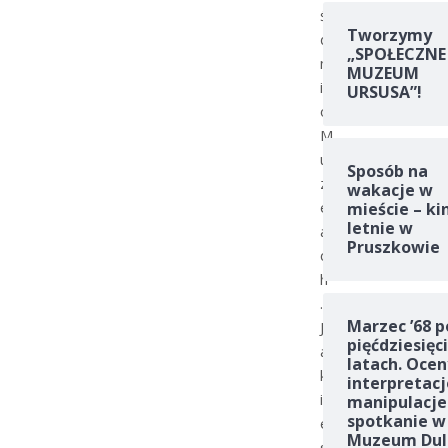
ś
Tworzymy
ć
„SPOŁECZNE
m
MUZEUM
i
URSUSA”!
o
M
u
Sposób na
z
wakacje w
e
mieście – ki
letnie w
a
Pruszkowie
c
h
.
Marzec ’68 p
J
pięćdziesięc
a
latach. Ocen
k
interpretacj
i
manipulacje
spotkanie w
e
Muzeum Dul
s