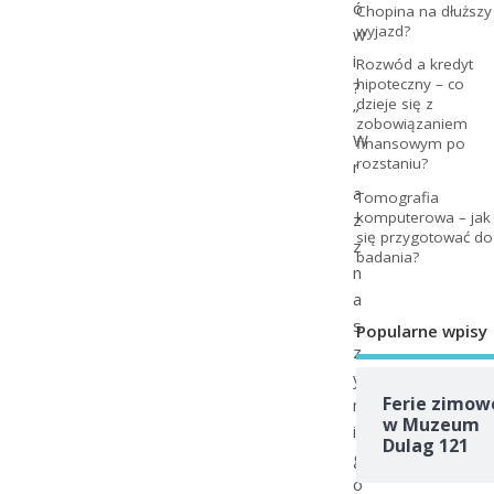
ó
Chopina na dłuższy
wyjazd?
w
i
Rozwód a kredyt
hipoteczny – co
?
dzieje się z
”
zobowiązaniem
W
finansowym po
rozstaniu?
r
a
Tomografia
komputerowa – jak
z
się przygotować do
z
badania?
n
a
s
Popularne wpisy
z
y
Ferie zimow
m
w Muzeum
i
Dulag 121
g
o