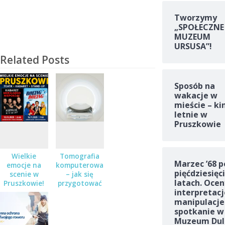
Tworzymy
„SPOŁECZNE
MUZEUM
URSUSA”!
Related Posts
Sposób na
wakacje w
mieście – ki
letnie w
Pruszkowie
Wielkie
Tomografia
Marzec ’68 p
emocje na
komputerowa
pięćdziesięc
scenie w
– jak się
latach. Ocen
Pruszkowie!
przygotować
interpretacj
Teatr,
do badania?
manipulacje
kabaret i
spotkanie w
stand-up – a
do wygrania
Muzeum Dul