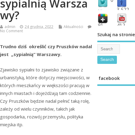
sypialnią Warsza
3,522
wy?
followers
fans
91
412
admin
24 grudnia, 2022
Aktualności
No Comment
shared
subscribe
Szukaj na stronie
Trudno dziś określić czy Pruszków nadal
jest „sypialnią” Warszawy.
Zjawisko sypialni to zjawisko związane z
urbanistyką, które dotyczy miejscowości, w
facebook
których mieszkańcy w większości pracują w
innych miastach i dojeżdżają tam codziennie.
Czy Pruszków będzie nadal pełnić taką rolę,
zależy od wielu czynników, takich jak
gospodarka, rozwój przemysłu, polityka
miejska itp.