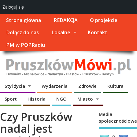
Zaloguj się
Strona główna
REDAKCJA
O projekcie
Dołącz do nas
Lokalne
Kontakt
PM w POPRadiu
Styl życia
Wydarzenia
Zdrowie
Kultura
Sport
Historia
NGO
Miasto
Czy Pruszków
Media
społecznościowe
nadal jest
0