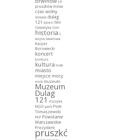
brwinów
co
pruszków mówi
czas wolny
dulag
debata
121
film
dzieci
Galaktyka Gier
historia
ii
wojna światowa
Kacper
Borowiecki
koncert
konkurs
kultura
mdk
miasto
miejsce mocy
muzeum
mok
Muzeum
Dulag
121
muzyka
NGO
Piotr
park
Tomaszewski
Powstanie
PKP
Warszawskie
Prezydent
pruszków
rower
rowery