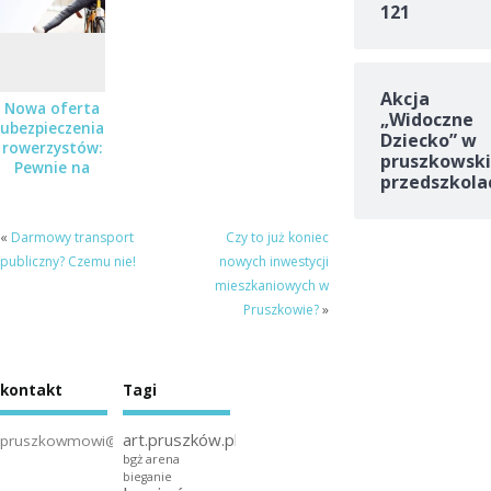
podwójne
121
zaproszenia!
Akcja
Nowa oferta
„Widoczne
ubezpieczenia
Dziecko” w
rowerzystów:
pruszkowski
Pewnie na
przedszkola
Rower
«
Darmowy transport
Czy to już koniec
publiczny? Czemu nie!
nowych inwestycji
mieszkaniowych w
Pruszkowie?
»
kontakt
Tagi
art.pruszków.pl
pruszkowmowi@gmail.com
bgż arena
bieganie