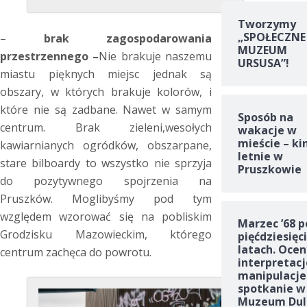
Tworzymy
„SPOŁECZNE
–
brak zagospodarowania
MUZEUM
przestrzennego –
Nie brakuje naszemu
URSUSA”!
miastu pięknych miejsc jednak są
obszary, w których brakuje kolorów, i
które nie są zadbane. Nawet w samym
Sposób na
centrum. Brak zieleni,wesołych
wakacje w
mieście – ki
kawiarnianych ogródków, obszarpane,
letnie w
stare bilboardy to wszystko nie sprzyja
Pruszkowie
do pozytywnego spojrzenia na
Pruszków. Moglibyśmy pod tym
względem wzorować się na pobliskim
Marzec ’68 p
Grodzisku Mazowieckim, którego
pięćdziesięc
latach. Ocen
centrum zachęca do powrotu.
interpretacj
manipulacje
spotkanie w
Muzeum Dul