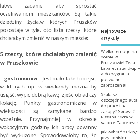
łatwe zadanie, aby sprostać
oczekiwaniom mieszkańców. Są takie
dziedziny życia,w których Pruszków
pozostaje w tyle, oto lista rzeczy, które
Najnowsze
artykuły
chciałabym zmienić w naszym mieście:
Wielkie emocje na
5 rzeczy, które chciałabym zmienić
scenie w
w Pruszkowie
Pruszkowie! Teatr,
kabaret i stand-up –
a do wygrania
–
gastronomia –
Jest mało takich miejsc,
podwójne
zaproszenia!
w których np. w weekendy można by
usiąść, wypić dobrą kawę, zjeść obiad czy
Szukasz
oszczędnego auta
kolację. Punkty gastronomiczne w
do pracy i na
większości są zamykane bardzo
zakupy? Sprawdź
Nissana Micra w
wcześnie. Przynajmniej w okresie
salonie Zaborowski
wakacyjnym godziny ich pracy powinny
Jak wybrać parking
być wydłużone. Spowodowałoby to, że
przy lotnisku