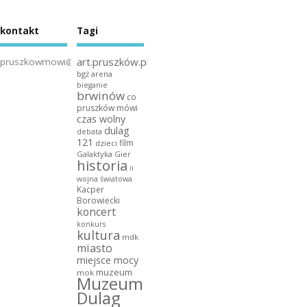
kontakt
Tagi
art.pruszków.pl
pruszkowmowi@gmail.com
bgż arena
bieganie
brwinów
co
pruszków mówi
czas wolny
dulag
debata
121
film
dzieci
Galaktyka Gier
historia
ii
wojna światowa
Kacper
Borowiecki
koncert
konkurs
kultura
mdk
miasto
miejsce mocy
muzeum
mok
Muzeum
Dulag