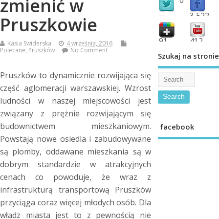
zmienić w
3,522
Pruszkowie
followers
fans
91
412
Kasia Swiderska
4 września, 2016
Polecane
,
Pruszków
No Comment
shared
subscribe
Szukaj na stronie
Pruszków to dynamicznie rozwijająca się
część aglomeracji warszawskiej. Wzrost
ludności w naszej miejscowości jest
związany z prężnie rozwijającym się
budownictwem mieszkaniowym.
facebook
Powstają nowe osiedla i zabudowywane
są plomby, oddawane mieszkania są w
dobrym standardzie w atrakcyjnych
cenach co powoduje, że wraz z
infrastrukturą transportową Pruszków
przyciąga coraz więcej młodych osób. Dla
władz miasta jest to z pewnością nie