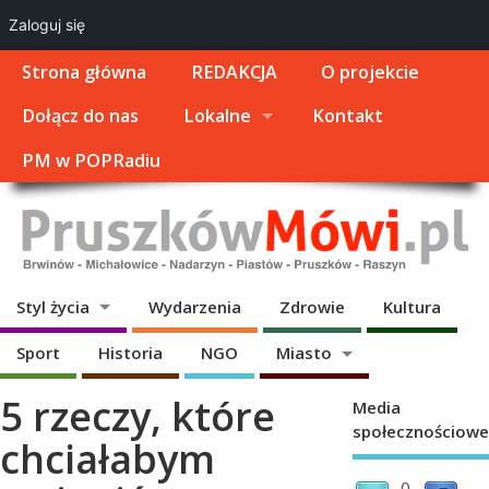
Zaloguj się
Strona główna
REDAKCJA
O projekcie
Dołącz do nas
Lokalne
Kontakt
PM w POPRadiu
Styl życia
Wydarzenia
Zdrowie
Kultura
Sport
Historia
NGO
Miasto
5 rzeczy, które
Media
społecznościowe
chciałabym
0