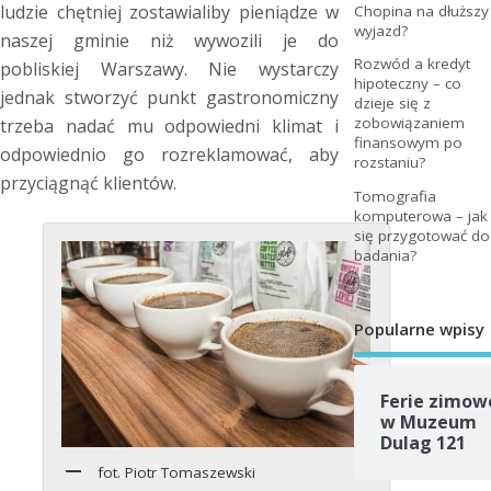
ludzie chętniej zostawialiby pieniądze w
Chopina na dłuższy
wyjazd?
naszej gminie niż wywozili je do
Rozwód a kredyt
pobliskiej Warszawy. Nie wystarczy
hipoteczny – co
jednak stworzyć punkt gastronomiczny
dzieje się z
zobowiązaniem
trzeba nadać mu odpowiedni klimat i
finansowym po
odpowiednio go rozreklamować, aby
rozstaniu?
przyciągnąć klientów.
Tomografia
komputerowa – jak
się przygotować do
badania?
Popularne wpisy
Ferie zimow
w Muzeum
Dulag 121
fot. Piotr Tomaszewski