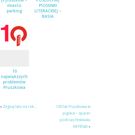
miasto
PIOSENKI
parking
LITERACKIEJ –
BASIA
STĘPNIAK-
WILK Z
ZESPOŁEM
JUŻ 19
STYCZNIA
10
największych
problemów
Pruszkowa
«
Żegnaj lato na rok…
100 lat Pruszkowa w
pigułce – spacer
podczas festiwalu
ARTEfakt
»