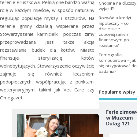
terenie Pruszkowa. Pełnią one bardzo ważną
Chopina na dłuższy
wyjazd?
rolę w każdym mieście, w sposób naturalny
regulując populację myszy i szczurów. Na
Rozwód a kredyt
hipoteczny – co
terenie gminy działają wspierane przez
dzieje się z
Stowarzyszenie karmicielki, podczas zimy
zobowiązaniem
finansowym po
przeprowadzana jest także akcja
rozstaniu?
rozstawiania budek dla kotów. Miasto
Tomografia
finansuje sterylizację kotów
komputerowa – jak
wolnobytujących. Stowarzyszenie oczywiście
się przygotować do
badania?
zajmuje się również leczeniem
podopiecznych, współpracując z punktami
weterynaryjnymi takimi jak Vet Care czy
Popularne wpisy
Omegavet.
Ferie zimow
w Muzeum
Dulag 121