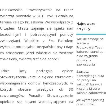
Pruszkowskie Stowarzyszenie na rzecz
zwierząt powstało w 2013 roku i działa na
terenie całego Pruszkowa. We współpracy z
Najnowsze
Urzędem Miasta zajmuje się opieką nad
artykuły
bezdomnymi i potrzebującymi pomocy
Wielkie emocje na
zwierzętami. Wspólnie z Eko Patrolem
scenie w
wyłapuje potencjalnie bezpańskie psy i daje
Pruszkowie! Teatr,
kabaret i stand-up –
im schronienie. Jeżeli właściciel nie zostanie
a do wygrania
znaleziony, zwierzę trafia do adopcji.
podwójne
zaproszenia!
Także koty podlegają opiece
Szukasz
oszczędnego auta
Stowarzyszenia. Zajmuje się ono szukaniem i
do pracy i na
wspomaganiem domów tymczasowych, w
zakupy? Sprawdź
Nissana Micra w
których obecnie przebywa ok 30
salonie Zaborowski
czworonogów. Ponadto Stowarzyszenie
Jak wybrać parking
opiekuje się kotami wolnobytującymi na
przy lotnisku