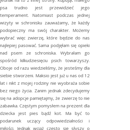
jednak na to z innej strony. Kupując małego
psa trudno jest przewidzieć jego
temperament. Natomiast podczas jednej
wizyty w schronisku zauważamy, że każdy
podopieczny ma swój charakter. Możemy
wybrać więc zwierzę, które będzie do nas
najlepiej pasować. Sama podjęłam się opieki
nad psem ze schroniska. Wybrałam go
spośród kilkudziesięciu psich towarzyszy.
Oboje od razu wiedzieliśmy, że jesteśmy dla
siebie stworzeni. Maksio jest już u nas od 12
lat i nikt z mojej rodziny nie wyobraża sobie
bez niego życia. Zanim jednak zdecydujemy
się na adopcje pamiętajmy, że zwierzę to nie
zabawka. Częstym pomysłem na prezent dla
dziecka jest pies bądź kot. Ma być to
podarunek uczący odpowiedzialności i
miłości. Jednak wciąż często się słyszy o