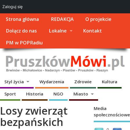
Zaloguj się
Strona główna
REDAKCJA
O projekcie
Dołącz do nas
Lokalne
Kontakt
PM w POPRadiu
Styl życia
Wydarzenia
Zdrowie
Kultura
Sport
Historia
NGO
Miasto
Losy zwierząt
Media
społecznościowe
bezpańskich
0