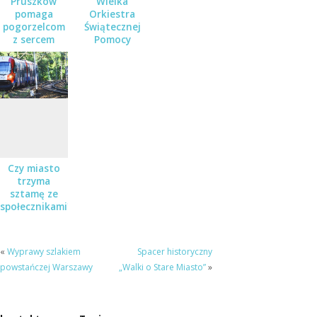
Pruszków
Wielka
pomaga
Orkiestra
pogorzelcom
Świątecznej
z sercem
Pomocy
zagrała w
Pruszkowie
Czy miasto
trzyma
sztamę ze
społecznikami?
«
Wyprawy szlakiem
Spacer historyczny
powstańczej Warszawy
„Walki o Stare Miasto”
»