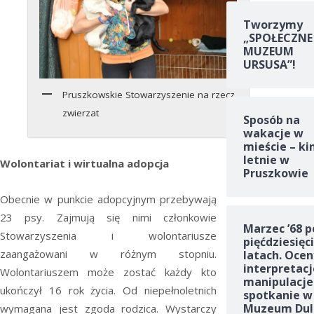
Tworzymy
„SPOŁECZNE
MUZEUM
URSUSA”!
Pruszkowskie Stowarzyszenie na rzecz
zwierzat
Sposób na
wakacje w
mieście – ki
letnie w
Wolontariat i wirtualna adopcja
Pruszkowie
Obecnie w punkcie adopcyjnym przebywają
23 psy. Zajmują się nimi członkowie
Marzec ’68 p
Stowarzyszenia i wolontariusze
pięćdziesięc
zaangażowani w różnym stopniu.
latach. Ocen
interpretacj
Wolontariuszem może zostać każdy kto
manipulacje
ukończył 16 rok życia. Od niepełnoletnich
spotkanie w
Muzeum Dul
wymagana jest zgoda rodzica. Wystarczy