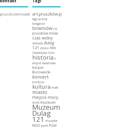
kontakt
Tagi
art.pruszków.pl
pruszkowmowi@gmail.com
bgż arena
bieganie
brwinów
co
pruszków mówi
czas wolny
dulag
debata
121
film
dzieci
Galaktyka Gier
historia
ii
wojna światowa
Kacper
Borowiecki
koncert
konkurs
kultura
mdk
miasto
miejsce mocy
muzeum
mok
Muzeum
Dulag
121
muzyka
NGO
Piotr
park