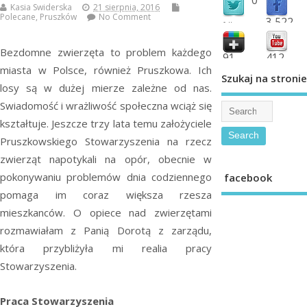
Kasia Swiderska
21 sierpnia, 2016
Polecane
,
Pruszków
No Comment
3,522
followers
fans
Bezdomne zwierzęta to problem każdego
91
412
miasta w Polsce, również Pruszkowa. Ich
shared
subscribe
Szukaj na stronie
losy są w dużej mierze zależne od nas.
Swiadomość i wrażliwość społeczna wciąż się
kształtuje. Jeszcze trzy lata temu założyciele
Pruszkowskiego Stowarzyszenia na rzecz
zwierząt napotykali na opór, obecnie w
pokonywaniu problemów dnia codziennego
facebook
pomaga im coraz większa rzesza
mieszkanców. O opiece nad zwierzętami
rozmawiałam z Panią Dorotą z zarządu,
która przybliżyła mi realia pracy
Stowarzyszenia.
Praca Stowarzyszenia