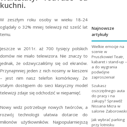
kuchni.
W zeszłym roku osoby w wieku 18-24
oglądały o 32% mniej telewizji niż sześć lat
Najnowsze
artykuły
temu.
Wielkie emocje na
Jeszcze w 2011r. aż 700 tysięcy polskich
scenie w
domów nie miało telewizora. Nie znaczy to
Pruszkowie! Teatr,
kabaret i stand-up –
jednak, że odzwyczailiśmy się od ekranów.
a do wygrania
Przynajmniej jeden z nich nosimy w kieszeni
podwójne
zaproszenia!
– jest nim nasz telefon komórkowy. Ze
stałym dostępem do sieci klasyczny model
Szukasz
oszczędnego auta
telewizji zdaje się odchodzić w niepamięć.
do pracy i na
zakupy? Sprawdź
Nissana Micra w
Nowy widz potrzebuje nowych twórców, a
salonie Zaborowski
rozwój technologii ułatwia dotarcie do
Jak wybrać parking
milionów użytkowników. Najpopularniejszą
przy lotnisku