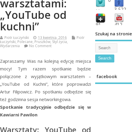
warsztatami:
3,522
„YouTube od
followers
fans
kuchni”
91
412
shared
subscribe
Szukaj na stronie
Piotr Łuczyński
13 kwietnia, 2016
Piotr
Łuczyński
,
Polecane
,
Pruszków
,
Styl życia
,
Wydarzenia
No Comment
Zapraszamy Was na kolejną edycję miejsca
mocy! Tym razem spotkanie będzie
facebook
połączone z wyjątkowym warsztatem –
„YouTube od Kuchni”, które poprowadzi
Artur Filipowicz. Po spotkaniu odbędzie się
też godzinna sesja networkingowa.
Spotkanie tradycyjnie odbędzie się w
Kawiarni Pawilon
Warsztaty: YouTube od