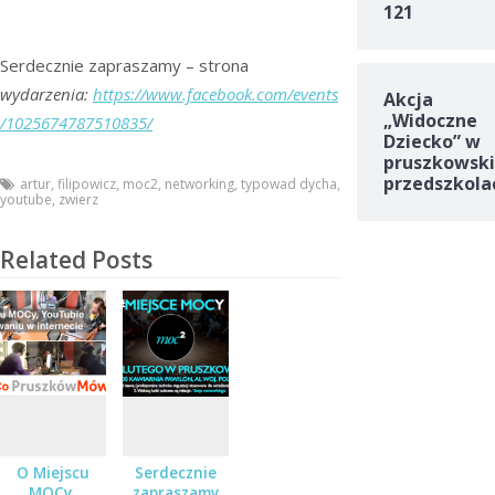
121
Serdecznie zapraszamy – strona
wydarzenia:
https://www.facebook.com/events
Akcja
„Widoczne
/1025674787510835/
Dziecko” w
pruszkowski
przedszkola
artur
,
filipowicz
,
moc2
,
networking
,
typowad dycha
,
youtube
,
zwierz
Related Posts
O Miejscu
Serdecznie
MOCy,
zapraszamy