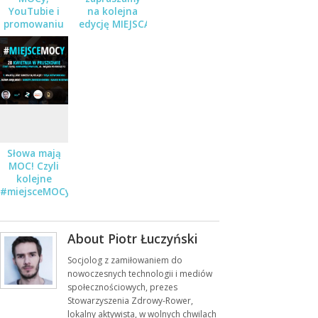
YouTubie i
na kolejna
promowaniu
edycję MIEJSCA
w internecie
MOCY!
– Audycja „Co
Pruszków
Mówi” w
POPRadiu
Słowa mają
MOC! Czyli
kolejne
#miejsceMOCy
w Pruszkowie
About Piotr Łuczyński
Socjolog z zamiłowaniem do
nowoczesnych technologii i mediów
społecznościowych, prezes
Stowarzyszenia Zdrowy-Rower,
lokalny aktywista, w wolnych chwilach