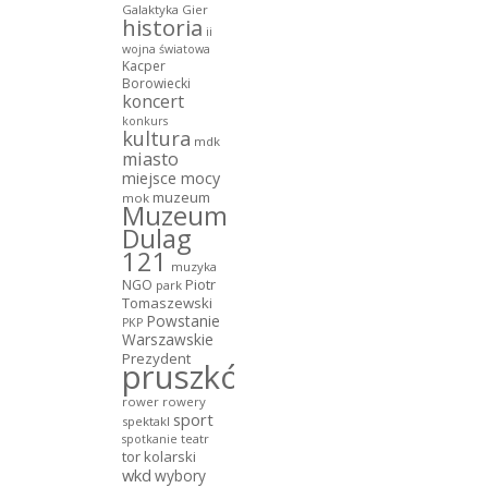
Galaktyka Gier
historia
ii
wojna światowa
Kacper
Borowiecki
koncert
konkurs
kultura
mdk
miasto
miejsce mocy
muzeum
mok
Muzeum
Dulag
121
muzyka
NGO
Piotr
park
Tomaszewski
Powstanie
PKP
Warszawskie
Prezydent
pruszków
rower
rowery
sport
spektakl
teatr
spotkanie
tor kolarski
wkd
wybory