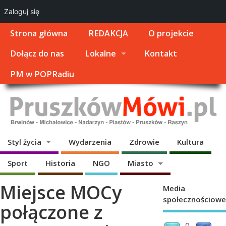
Zaloguj się
Strona główna
REDAKCJA
O projekcie
Dołącz do nas
Lokalne
Kontakt
PM w POPRadiu
Styl życia
Wydarzenia
Zdrowie
Kultura
Sport
Historia
NGO
Miasto
Miejsce MOCy
Media
społecznościowe
połączone z
0