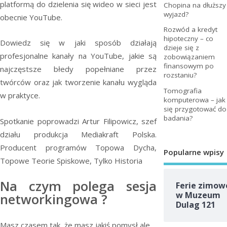
platformą do dzielenia się wideo w sieci jest
Chopina na dłuższy
wyjazd?
obecnie YouTube.
Rozwód a kredyt
hipoteczny – co
Dowiedz się w jaki sposób działają
dzieje się z
profesjonalne kanały na YouTube, jakie są
zobowiązaniem
finansowym po
najczęstsze błedy popełniane przez
rozstaniu?
twórców oraz jak tworzenie kanału wygląda
Tomografia
w praktyce.
komputerowa – jak
się przygotować do
badania?
Spotkanie poprowadzi Artur Filipowicz, szef
działu produkcja Mediakraft Polska.
Producent programów Topowa Dycha,
Popularne wpisy
Topowe Teorie Spiskowe, Tylko Historia
Na czym polega sesja
Ferie zimow
w Muzeum
networkingowa ?
Dulag 121
Masz czasem tak, że masz jakiś pomysł ale