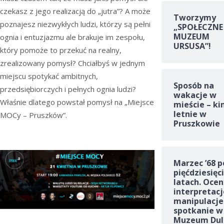
czekasz z jego realizacją do „jutra”? A może
Tworzymy
poznajesz niezwykłych ludzi, którzy są pełni
„SPOŁECZNE
MUZEUM
ognia i entuzjazmu ale brakuje im zespołu,
URSUSA”!
który pomoże to przekuć na realny,
zrealizowany pomysł? Chciałbyś w jednym
miejscu spotykać ambitnych,
Sposób na
przedsiębiorczych i pełnych ognia ludzi?
wakacje w
Właśnie dlatego powstał pomysł na „Miejsce
mieście – ki
letnie w
MOCy – Pruszków”.
Pruszkowie
Marzec ’68 p
pięćdziesięc
latach. Ocen
interpretacj
manipulacje
spotkanie w
Muzeum Dul