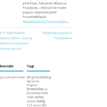
podróżuje. Założyciel: Miejsca w
Pruszkowie, o których nie miałeś
pojęcia i współzałożyciel:
PruszkówMówi.pl
View all posts by Piotr Łuczyński
→
«
31 Rajd Szlakiem
Zabytkowe pojazdy w
Naszej Historii – poznaj
Pruszkowie
»
historię Pruszkowa w
ciekawy sposób
kontakt
Tagi
art.pruszków.pl
pruszkowmowi@gmail.com
bgż arena
bieganie
brwinów
co
pruszków mówi
czas wolny
dulag
debata
121
film
dzieci