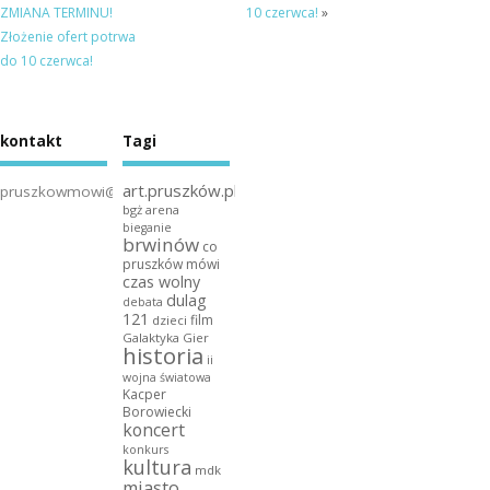
ZMIANA TERMINU!
10 czerwca!
»
Złożenie ofert potrwa
do 10 czerwca!
kontakt
Tagi
art.pruszków.pl
pruszkowmowi@gmail.com
bgż arena
bieganie
brwinów
co
pruszków mówi
czas wolny
dulag
debata
121
film
dzieci
Galaktyka Gier
historia
ii
wojna światowa
Kacper
Borowiecki
koncert
konkurs
kultura
mdk
miasto