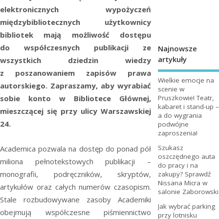
elektronicznych wypożyczeń
międzybibliotecznych użytkownicy
bibliotek mają możliwość dostępu
do współczesnych publikacji ze
Najnowsze
artykuły
wszystkich dziedzin wiedzy
z poszanowaniem zapisów prawa
Wielkie emocje na
autorskiego. Zapraszamy, aby wyrabiać
scenie w
Pruszkowie! Teatr,
sobie konto w Bibliotece Głównej,
kabaret i stand-up –
mieszczącej się przy ulicy Warszawskiej
a do wygrania
24.
podwójne
zaproszenia!
Szukasz
Academica pozwala na dostęp do ponad pół
oszczędnego auta
miliona pełnotekstowych publikacji –
do pracy i na
monografii, podręczników, skryptów,
zakupy? Sprawdź
Nissana Micra w
artykułów oraz całych numerów czasopism.
salonie Zaborowski
Stale rozbudowywane zasoby Academiki
Jak wybrać parking
obejmują współczesne piśmiennictwo
przy lotnisku