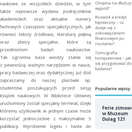
Chopina na dłuższy
naukowe ze wszystkich dziedzin, w tym
wyjazd?
także najnowsze wydania podręczników
Rozwód a kredyt
akademickich oraz aktualne numery
hipoteczny – co
fachowych czasopism specjalistycznych, jak
dzieje się z
zobowiązaniem
również teksty źródłowe, literaturę piękną
finansowym po
oraz zbiory specjalne, które są
rozstaniu?
przedmiotem badań naukowców.
Tomografia
Tak ogromna baza wiedzy stanie się
komputerowa – jak
się przygotować do
z pewnością ważnym narzędziem w nauce,
badania?
pracy badawczej oraz dydaktycznej. Już dziś
zapraszamy do naszej placówki np.
studentów poszukujących przed sesją
Popularne wpisy
książek naukowych. W Bibliotece Głównej
uruchomiony został specjalny terminal, dzięki
Ferie zimow
któremu użytkownik w jednym czasie może
w Muzeum
korzystać jednocześnie z maksymalnie 5
Dulag 121
publikacji. Wyrobienie loginu i hasła do