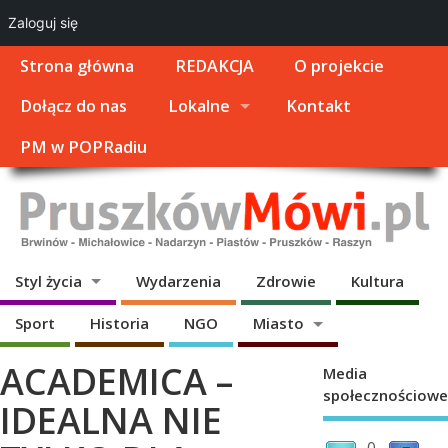
Zaloguj się
Strona główna
REDAKCJA
O projekcie
Dołącz do nas
Lokalne
Kontakt
PM w POPRadiu
Styl życia
Wydarzenia
Zdrowie
Kultura
Sport
Historia
NGO
Miasto
ACADEMICA –
Media
społecznościowe
IDEALNA NIE
0