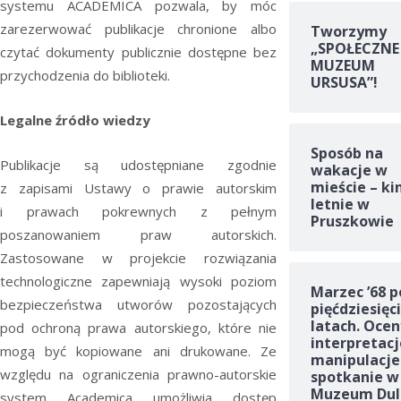
systemu ACADEMICA pozwala, by móc
zarezerwować publikacje chronione albo
Tworzymy
„SPOŁECZNE
czytać dokumenty publicznie dostępne bez
MUZEUM
przychodzenia do biblioteki.
URSUSA”!
Legalne źródło wiedzy
Sposób na
Publikacje są udostępniane zgodnie
wakacje w
mieście – ki
z zapisami Ustawy o prawie autorskim
letnie w
i prawach pokrewnych z pełnym
Pruszkowie
poszanowaniem praw autorskich.
Zastosowane w projekcie rozwiązania
technologiczne zapewniają wysoki poziom
Marzec ’68 p
bezpieczeństwa utworów pozostających
pięćdziesięc
latach. Ocen
pod ochroną prawa autorskiego, które nie
interpretacj
mogą być kopiowane ani drukowane. Ze
manipulacje
względu na ograniczenia prawno-autorskie
spotkanie w
Muzeum Dul
system Academica umożliwia dostęp