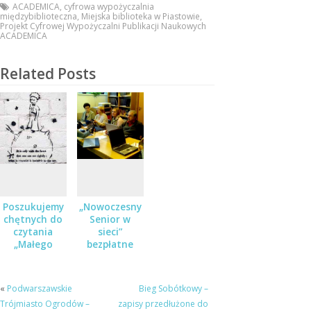
ACADEMICA
,
cyfrowa wypożyczalnia
międzybiblioteczna
,
Miejska biblioteka w Piastowie
,
Projekt Cyfrowej Wypożyczalni Publikacji Naukowych
ACADEMICA
Related Posts
Poszukujemy
„Nowoczesny
chętnych do
Senior w
czytania
sieci”
„Małego
bezpłatne
Księcia”
zajęcia z
obsługi
komputera
«
Podwarszawskie
Bieg Sobótkowy –
dla osób 50+
Trójmiasto Ogrodów –
zapisy przedłużone do