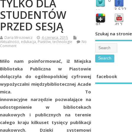
TYLKO DLA
3,522
STUDENTÓW
followers
fans
PRZED SESJĄ
91
412
shared
subscribe
Szukaj na stronie
Daria Mrozowicz
4 czerwca, 2015
Aktualności
,
edukacja
,
Piastów
,
technologie
No
Comment
Miło nam poinformować, iż Miejska
Biblioteka Publiczna w Piastowie
facebook
dołączyła do ogólnopolskiej cyfrowej
wypożyczalni międzybibliotecznej Acade
mica. To
innowacyjne narzędzie pozwalające na
udostępnienie w bibliotekach
naukowych i publicznych na terenie
całego kraju kilkuset tysięcy publikacji
naukowych. Dzięki systemowi