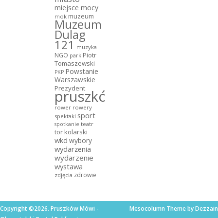
miejsce mocy
muzeum
mok
Muzeum
Dulag
121
muzyka
NGO
Piotr
park
Tomaszewski
Powstanie
PKP
Warszawskie
Prezydent
pruszków
rower
rowery
sport
spektakl
teatr
spotkanie
tor kolarski
wkd
wybory
wydarzenia
wydarzenie
wystawa
zdrowie
zdjęcia
Copyright ©2026. Pruszków Mówi -
Mesocolumn Theme by Dezzain