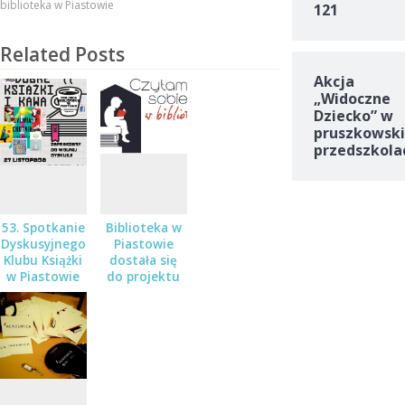
biblioteka w Piastowie
121
Related Posts
Akcja
„Widoczne
Dziecko” w
pruszkowski
przedszkola
53. Spotkanie
Biblioteka w
Dyskusyjnego
Piastowie
Klubu Książki
dostała się
w Piastowie
do projektu
„Czytam
sobie w
Bibliotece”