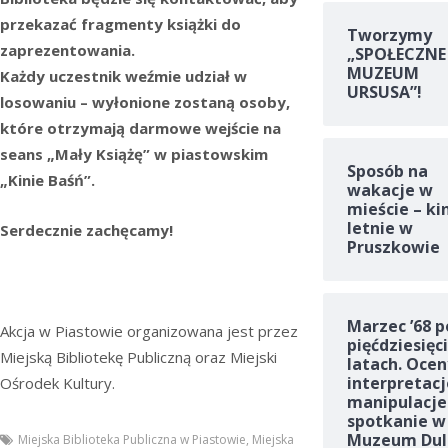
przekazać fragmenty książki do
Tworzymy
zaprezentowania.
„SPOŁECZNE
MUZEUM
Każdy uczestnik weźmie udział w
URSUSA”!
losowaniu – wyłonione zostaną osoby,
które otrzymają darmowe wejście na
seans „Mały Książę” w piastowskim
Sposób na
„Kinie Baśń”.
wakacje w
mieście – ki
letnie w
Serdecznie zachęcamy!
Pruszkowie
Marzec ’68 p
Akcja w Piastowie organizowana jest przez
pięćdziesięc
Miejską Bibliotekę Publiczną oraz Miejski
latach. Ocen
interpretacj
Ośrodek Kultury.
manipulacje
spotkanie w
Muzeum Dul
Miejska Biblioteka Publiczna w Piastowie
,
Miejska