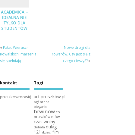
ACADEMICA –
IDEALNA NIE
TYLKO DLA
STUDENTÓW
PRZED SESJĄ
«
Pałac Wierusz-
Nowe drogi dla
Kowalskich: marzenia
rowerów. Czy jest się z
się spełniają
czego cieszyć?
»
kontakt
Tagi
art.pruszków.pl
pruszkowmowi@gmail.com
bgż arena
bieganie
brwinów
co
pruszków mówi
czas wolny
dulag
debata
121
film
dzieci