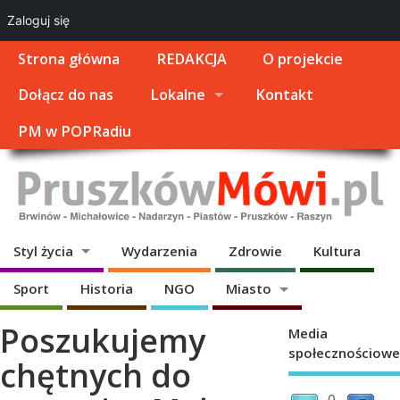
Zaloguj się
Strona główna
REDAKCJA
O projekcie
Dołącz do nas
Lokalne
Kontakt
PM w POPRadiu
Styl życia
Wydarzenia
Zdrowie
Kultura
Sport
Historia
NGO
Miasto
Poszukujemy
Media
społecznościowe
chętnych do
0