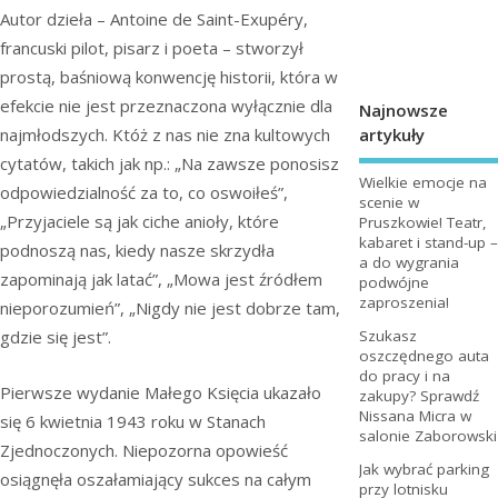
Autor dzieła – Antoine de Saint-Exupéry,
francuski pilot, pisarz i poeta – stworzył
prostą, baśniową konwencję historii, która w
efekcie nie jest przeznaczona wyłącznie dla
Najnowsze
artykuły
najmłodszych. Któż z nas nie zna kultowych
cytatów, takich jak np.: „Na zawsze ponosisz
Wielkie emocje na
odpowiedzialność za to, co oswoiłeś”,
scenie w
„Przyjaciele są jak ciche anioły, które
Pruszkowie! Teatr,
kabaret i stand-up –
podnoszą nas, kiedy nasze skrzydła
a do wygrania
zapominają jak latać”, „Mowa jest źródłem
podwójne
zaproszenia!
nieporozumień”, „Nigdy nie jest dobrze tam,
gdzie się jest”.
Szukasz
oszczędnego auta
do pracy i na
Pierwsze wydanie Małego Księcia ukazało
zakupy? Sprawdź
Nissana Micra w
się 6 kwietnia 1943 roku w Stanach
salonie Zaborowski
Zjednoczonych. Niepozorna opowieść
Jak wybrać parking
osiągnęła oszałamiający sukces na całym
przy lotnisku