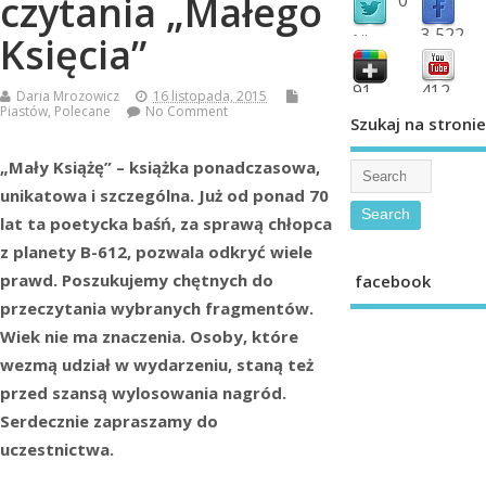
czytania „Małego
3,522
Księcia”
followers
fans
91
412
Daria Mrozowicz
16 listopada, 2015
Piastów
,
Polecane
No Comment
shared
subscribe
Szukaj na stronie
„Mały Książę” – książka ponadczasowa,
unikatowa i szczególna. Już od ponad 70
lat ta poetycka baśń, za sprawą chłopca
z planety B-612, pozwala odkryć wiele
prawd. Poszukujemy chętnych do
facebook
przeczytania wybranych fragmentów.
Wiek nie ma znaczenia. Osoby, które
wezmą udział w wydarzeniu, staną też
przed szansą wylosowania nagród.
Serdecznie zapraszamy do
uczestnictwa.