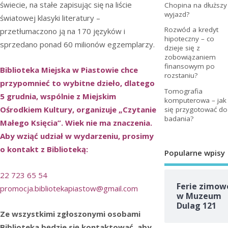
świecie, na stałe zapisując się na liście
Chopina na dłuższy
wyjazd?
światowej klasyki literatury –
Rozwód a kredyt
przetłumaczono ją na 170 języków i
hipoteczny – co
sprzedano ponad 60 milionów egzemplarzy.
dzieje się z
zobowiązaniem
finansowym po
Biblioteka Miejska w Piastowie chce
rozstaniu?
przypomnieć to wybitne dzieło, dlatego
Tomografia
5 grudnia, wspólnie z Miejskim
komputerowa – jak
Ośrodkiem Kultury, organizuje „Czytanie
się przygotować do
badania?
Małego Księcia”. Wiek nie ma znaczenia.
Aby wziąć udział w wydarzeniu, prosimy
o kontakt z Biblioteką:
Popularne wpisy
22 723 65 54
Ferie zimow
promocja.bibliotekapiastow@gmail.com
w Muzeum
Dulag 121
Ze wszystkimi zgłoszonymi osobami
Biblioteka będzie się kontaktować, aby