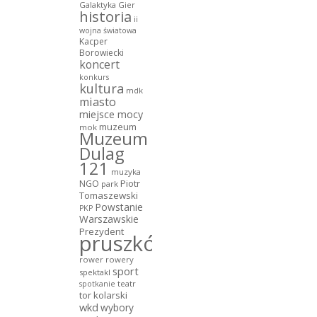
Galaktyka Gier
historia
ii
wojna światowa
Kacper
Borowiecki
koncert
konkurs
kultura
mdk
miasto
miejsce mocy
muzeum
mok
Muzeum
Dulag
121
muzyka
NGO
Piotr
park
Tomaszewski
Powstanie
PKP
Warszawskie
Prezydent
pruszków
rower
rowery
sport
spektakl
teatr
spotkanie
tor kolarski
wkd
wybory