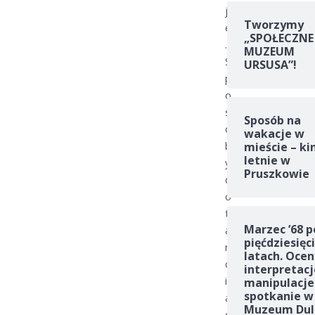
j
Tworzymy
e
„SPOŁECZNE
.
MUZEUM
S
URSUSA”!
p
o
s
Sposób na
o
wakacje w
b
mieście – ki
letnie w
y
Pruszkowie
d
o
t
Marzec ’68 p
a
pięćdziesięc
r
latach. Ocen
c
interpretacj
i
manipulacje
spotkanie w
a
Muzeum Dul
d