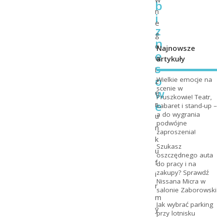
b
n
i
e
z
g
n
o
Najnowsze
e
w
artykuły
s
i
o
Wielkie emocje na
z
scenie w
w
e
Pruszkowie! Teatr,
e
r
kabaret i stand-up –
a do wygrania
u
podwójne
n
zaproszenia!
k
Szukasz
u
oszczędnego auta
f
do pracy i na
zakupy? Sprawdź
i
Nissana Micra w
r
salonie Zaborowski
m
Jak wybrać parking
y
przy lotnisku