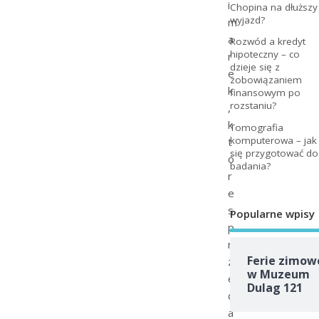
i
Chopina na dłuższy
wyjazd?
m
a
Rozwód a kredyt
hipoteczny – co
r
dzieje się z
e
zobowiązaniem
k
finansowym po
rozstaniu?
,
k
Tomografia
komputerowa – jak
t
się przygotować do
ó
badania?
r
e
s
Popularne wpisy
p
r
Ferie zimow
z
w Muzeum
e
Dulag 121
d
a