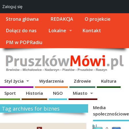
Zaloguj się
Strona główna
REDAKCJA
O projekcie
Dołącz do nas
Lokalne
Kontakt
PM w POPRadiu
Styl życia
Wydarzenia
Zdrowie
Kultura
Sport
Historia
NGO
Miasto
Media
Tag archives for biznes
społecznościowe
U
B
0