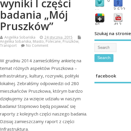
wyniki I części
3,522
badania „Mój
followers
fans
Pruszków”
91
412
shared
subscribe
Szukaj na stronie
Angelika Sobańska
24 stycznia, 2015
Angelika Sobańska
,
Miasto
,
Polecane
,
Pruszków
,
Transport
No Comment
W grudniu 2014 zamieściliśmy ankietę na
temat różnych aspektów Pruszkowa –
facebook
infrastruktury, kultury, rozrywki, polityki
lokalnej. Zebraliśmy odpowiedzi od 280
mieszkańców Pruszkowa, którym bardzo
dziękujemy za wzięcie udziału w naszym
badaniu! Stopniowo będą pojawiać się
raporty z kolejnych części naszego badania.
Dzisiaj zamieszczamy raport z części
Infrastruktura.