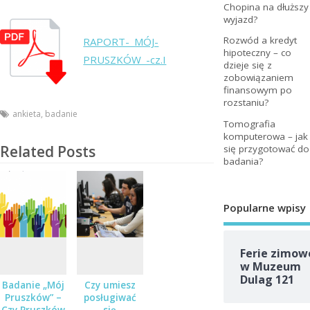
Chopina na dłuższy
wyjazd?
Rozwód a kredyt
RAPORT-_MÓJ-
hipoteczny – co
PRUSZKÓW_-cz.I
dzieje się z
zobowiązaniem
finansowym po
rozstaniu?
ankieta
,
badanie
Tomografia
komputerowa – jak
Related Posts
się przygotować do
badania?
Popularne wpisy
Ferie zimow
w Muzeum
Dulag 121
Badanie „Mój
Czy umiesz
Pruszków” –
posługiwać
Czy Pruszków
się