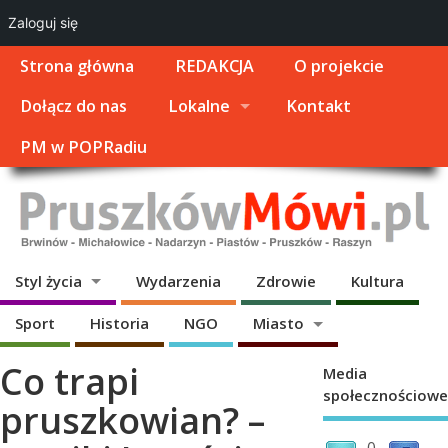
Zaloguj się
Strona główna
REDAKCJA
O projekcie
Dołącz do nas
Lokalne
Kontakt
PM w POPRadiu
Styl życia
Wydarzenia
Zdrowie
Kultura
Sport
Historia
NGO
Miasto
Co trapi
Media
społecznościowe
pruszkowian? –
0