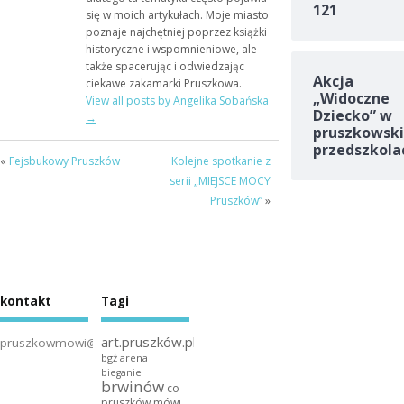
121
się w moich artykułach. Moje miasto
poznaje najchętniej poprzez książki
historyczne i wspomnieniowe, ale
także spacerując i odwiedzając
Akcja
ciekawe zakamarki Pruszkowa.
„Widoczne
View all posts by Angelika Sobańska
Dziecko” w
→
pruszkowski
przedszkola
«
Fejsbukowy Pruszków
Kolejne spotkanie z
serii „MIEJSCE MOCY
Pruszków”
»
kontakt
Tagi
art.pruszków.pl
pruszkowmowi@gmail.com
bgż arena
bieganie
brwinów
co
pruszków mówi