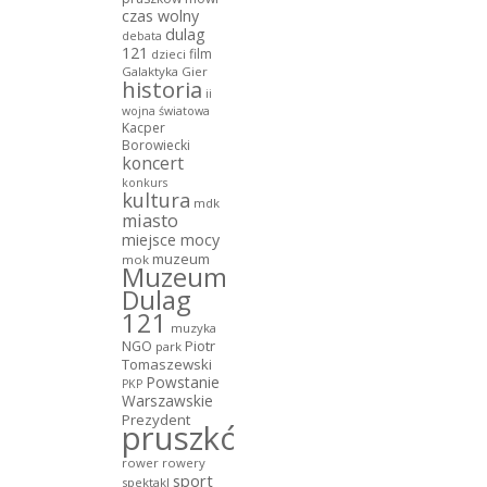
czas wolny
dulag
debata
121
film
dzieci
Galaktyka Gier
historia
ii
wojna światowa
Kacper
Borowiecki
koncert
konkurs
kultura
mdk
miasto
miejsce mocy
muzeum
mok
Muzeum
Dulag
121
muzyka
NGO
Piotr
park
Tomaszewski
Powstanie
PKP
Warszawskie
Prezydent
pruszków
rower
rowery
sport
spektakl