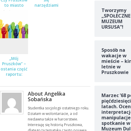
to miasto
narzędziami
Tworzymy
rozrywki i
cyfrowymi?
„SPOŁECZNE
rekreacji?
MUZEUM
URSUSA”!
Sposób na
wakacje w
„Mój
mieście – ki
Pruszków” –
letnie w
ostania część
Pruszkowie
raportu:
Polityka
Lokalna
About Angelika
Marzec ’68 p
Sobańska
pięćdziesięc
latach. Ocen
Studentka socjologii ostatniego roku.
interpretacj
Działam w wolontariacie, a od
manipulacje
niedawna także w harcerstwie.
spotkanie w
Interesuję się historią Pruszkowa,
Muzeum Dul
dlatego ta tematyka często pojawia