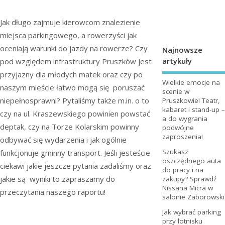
Jak długo zajmuje kierowcom znalezienie
miejsca parkingowego, a rowerzyści jak
oceniają warunki do jazdy na rowerze? Czy
Najnowsze
artykuły
pod względem infrastruktury Pruszków jest
przyjazny dla młodych matek oraz czy po
Wielkie emocje na
naszym mieście łatwo mogą się poruszać
scenie w
niepełnosprawni? Pytaliśmy także m.in. o to
Pruszkowie! Teatr,
kabaret i stand-up –
czy na ul. Kraszewskiego powinien powstać
a do wygrania
deptak, czy na Torze Kolarskim powinny
podwójne
zaproszenia!
odbywać się wydarzenia i jak ogólnie
Szukasz
funkcjonuje gminny transport. Jeśli jesteście
oszczędnego auta
ciekawi jakie jeszcze pytania zadaliśmy oraz
do pracy i na
jakie są wyniki to zapraszamy do
zakupy? Sprawdź
Nissana Micra w
przeczytania naszego raportu!
salonie Zaborowski
Jak wybrać parking
przy lotnisku