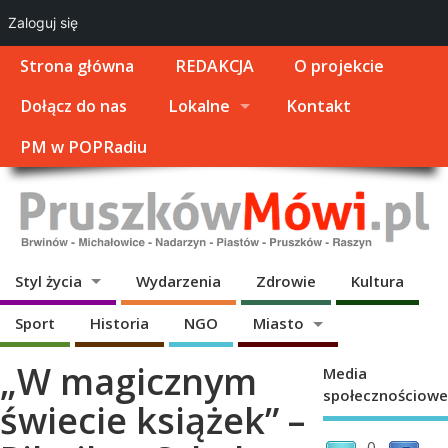
Zaloguj się
Strona główna
REDAKCJA
O projekcie
Dołącz do nas
Lokalne
Kontakt
PM w POPRadiu
Styl życia
Wydarzenia
Zdrowie
Kultura
Sport
Historia
NGO
Miasto
„W magicznym
Media
społecznościowe
świecie książek” –
0