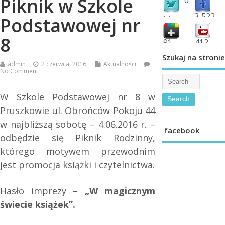
Piknik w Szkole
3,522
Podstawowej nr
followers
fans
8
91
412
shared
subscribe
Szukaj na stronie
admin
2 czerwca, 2016
Aktualności
No Comment
W Szkole Podstawowej nr 8 w
Pruszkowie ul. Obrońców Pokoju 44
w najbliższą sobotę – 4.06.2016 r. –
facebook
odbędzie się Piknik Rodzinny,
którego motywem przewodnim
jest promocja książki i czytelnictwa.
Hasło imprezy
– „W magicznym
świecie książek”.