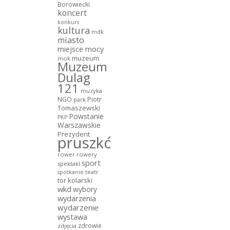
Borowiecki
koncert
konkurs
kultura
mdk
miasto
miejsce mocy
muzeum
mok
Muzeum
Dulag
121
muzyka
NGO
Piotr
park
Tomaszewski
Powstanie
PKP
Warszawskie
Prezydent
pruszków
rower
rowery
sport
spektakl
teatr
spotkanie
tor kolarski
wkd
wybory
wydarzenia
wydarzenie
wystawa
zdrowie
zdjęcia