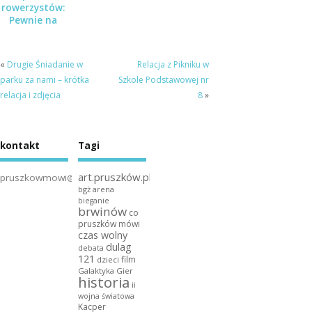
rowerzystów:
Pewnie na
Rower
«
Drugie Śniadanie w
Relacja z Pikniku w
parku za nami – krótka
Szkole Podstawowej nr
relacja i zdjęcia
8
»
kontakt
Tagi
art.pruszków.pl
pruszkowmowi@gmail.com
bgż arena
bieganie
brwinów
co
pruszków mówi
czas wolny
dulag
debata
121
film
dzieci
Galaktyka Gier
historia
ii
wojna światowa
Kacper