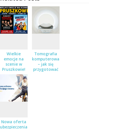
Wielkie
Tomografia
emocje na
komputerowa
scenie w
– jak się
Pruszkowie!
przygotować
Teatr,
do badania?
kabaret i
stand-up – a
do wygrania
podwójne
zaproszenia!
Nowa oferta
ubezpieczenia