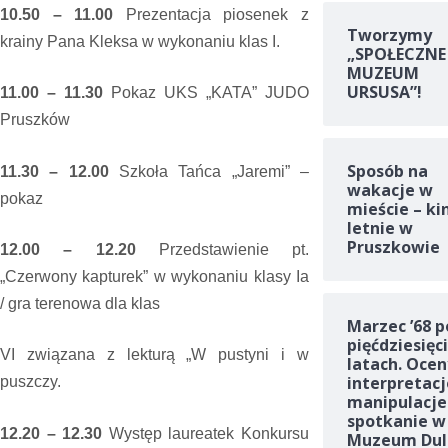
10.50 – 11.00
Prezentacja piosenek z
Tworzymy
krainy Pana Kleksa w wykonaniu klas I
.
„SPOŁECZNE
MUZEUM
URSUSA”!
11.00 – 11.30
Pokaz UKS „KATA” JUDO
Pruszków
Sposób na
11.30 – 12.00
Szkoła Tańca „Jaremi” –
wakacje w
pokaz
mieście – ki
letnie w
Pruszkowie
12.00 – 12.20
Przedstawienie pt.
„Czerwony kapturek” w wykonaniu klasy Ia
/ gra terenowa dla klas
Marzec ’68 p
pięćdziesięc
VI związana z lekturą „W pustyni i w
latach. Ocen
interpretacj
puszczy.
manipulacje
spotkanie w
12.20 – 12.30
Występ laureatek Konkursu
Muzeum Dul