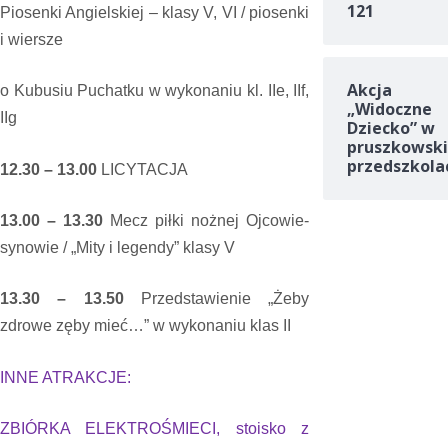
121
Piosenki Angielskiej – klasy V, VI / piosenki
i wiersze
Akcja
o Kubusiu Puchatku w wykonaniu kl. IIe, IIf,
„Widoczne
IIg
Dziecko” w
pruszkowski
przedszkola
12.30 – 13.00
LICYTACJA
13.00 – 13.30
Mecz piłki nożnej Ojcowie-
synowie / „Mity i legendy” klasy V
13.30 – 13.50
Przedstawienie „Żeby
zdrowe zęby mieć…” w wykonaniu klas II
INNE ATRAKCJE:
ZBIÓRKA ELEKTROŚMIECI, stoisko z