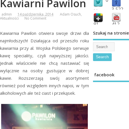
Kawiarni Pawilon
3,522
followers
admin
14 października, 2014
Adam Osuch
,
fans
Aktualności
No Comment
91
412
shared
subscribe
Szukaj na stronie
Kawiarnia Pawilon otwiera swoje drzwi dla
najmłodszych! Działająca od przeszło roku
kawiarnia przy al. Wojska Polskiego serwuje
kawę speciality, czyli najwyższej jakości.
Jednak właściciele nie chcą nastawiać się
wyłącznie na osoby gustujące w dobrej
facebook
kawie. Rozszerzają swój asortyment
również pod względem innych napoi, w tym
alkoholowych ale też ciast i przekąsek.