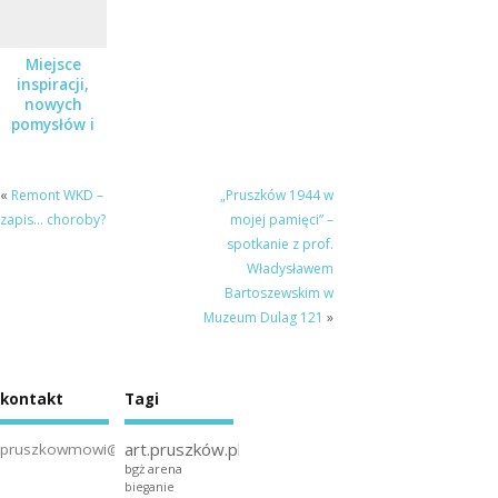
Miejsce
inspiracji,
nowych
pomysłów i
ciekawych
projektów
«
Remont WKD –
„Pruszków 1944 w
zapis… choroby?
mojej pamięci” –
spotkanie z prof.
Władysławem
Bartoszewskim w
Muzeum Dulag 121
»
kontakt
Tagi
art.pruszków.pl
pruszkowmowi@gmail.com
bgż arena
bieganie