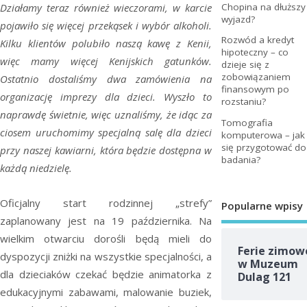
Chopina na dłuższy
Działamy teraz również wieczorami, w karcie
wyjazd?
pojawiło się więcej przekąsek i wybór alkoholi.
Rozwód a kredyt
Kilku klientów polubiło naszą kawę z Kenii,
hipoteczny – co
więc mamy więcej Kenijskich gatunków.
dzieje się z
zobowiązaniem
Ostatnio dostaliśmy dwa zamówienia na
finansowym po
organizację imprezy dla dzieci. Wyszło to
rozstaniu?
naprawdę świetnie, więc uznaliśmy, że idąc za
Tomografia
ciosem uruchomimy specjalną salę dla dzieci
komputerowa – jak
się przygotować do
przy naszej kawiarni, która będzie dostępna w
badania?
każdą niedzielę.
Oficjalny start rodzinnej „strefy”
Popularne wpisy
zaplanowany jest na 19 października. Na
wielkim otwarciu dorośli będą mieli do
Ferie zimow
dyspozycji zniżki na wszystkie specjalności, a
w Muzeum
dla dzieciaków czekać będzie animatorka z
Dulag 121
edukacyjnymi zabawami, malowanie buziek,