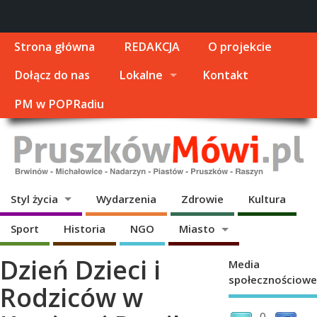
Strona główna
REDAKCJA
O projekcie
Dołącz do nas
Lokalne
Kontakt
PM w POPRadiu
Styl życia
Wydarzenia
Zdrowie
Kultura
Sport
Historia
NGO
Miasto
Dzień Dzieci i
Media
społecznościowe
Rodziców w
0