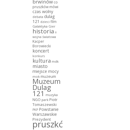
brwinów
co
pruszków mówi
czas wolny
dulag
debata
121
film
dzieci
Galaktyka Gier
historia
ii
wojna światowa
Kacper
Borowiecki
koncert
konkurs
kultura
mdk
miasto
miejsce mocy
muzeum
mok
Muzeum
Dulag
121
muzyka
NGO
Piotr
park
Tomaszewski
Powstanie
PKP
Warszawskie
Prezydent
pruszków