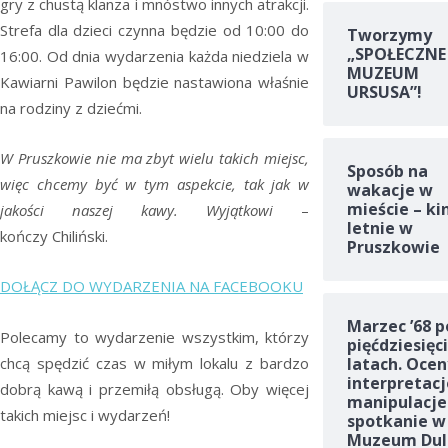
gry z chustą klanza i mnóstwo innych atrakcji.
Strefa dla dzieci czynna będzie od 10:00 do
Tworzymy
„SPOŁECZNE
16:00. Od dnia wydarzenia każda niedziela w
MUZEUM
Kawiarni Pawilon będzie nastawiona właśnie
URSUSA”!
na rodziny z dziećmi.
W Pruszkowie nie ma zbyt wielu takich miejsc,
Sposób na
więc chcemy być w tym aspekcie, tak jak w
wakacje w
mieście – ki
jakości naszej kawy. Wyjątkowi
–
letnie w
kończy Chiliński.
Pruszkowie
DOŁĄCZ DO WYDARZENIA NA FACEBOOKU
Marzec ’68 p
Polecamy to wydarzenie wszystkim, którzy
pięćdziesięc
chcą spędzić czas w miłym lokalu z bardzo
latach. Ocen
interpretacj
dobrą kawą i przemiłą obsługą. Oby więcej
manipulacje
takich miejsc i wydarzeń!
spotkanie w
Muzeum Dul