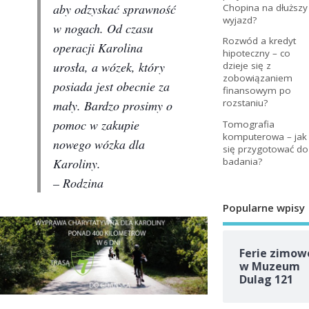
aby odzyskać sprawność
Chopina na dłuższy
wyjazd?
w nogach. Od czasu
Rozwód a kredyt
operacji Karolina
hipoteczny – co
urosła, a wózek, który
dzieje się z
zobowiązaniem
posiada jest obecnie za
finansowym po
rozstaniu?
mały. Bardzo prosimy o
pomoc w zakupie
Tomografia
komputerowa – jak
nowego wózka dla
się przygotować do
badania?
Karoliny.
– Rodzina
Popularne wpisy
Ferie zimow
w Muzeum
Dulag 121