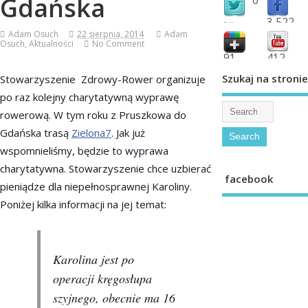
Gdańska
3,522
followers
Adam Osuch
22 sierpnia, 2014
Adam
fans
Osuch
,
Aktualności
No Comment
91
412
shared
subscribe
Szukaj na stronie
Stowarzyszenie Zdrowy-Rower organizuje
po raz kolejny charytatywną wyprawę
rowerową. W tym roku z Pruszkowa do
Gdańska trasą
Zielona7
.
Jak już
wspomnieliśmy, będzie to wyprawa
charytatywna. Stowarzyszenie chce uzbierać
facebook
pieniądze dla niepełnosprawnej Karoliny.
Poniżej kilka informacji na jej temat:
Karolina jest po
operacji k
ręgosłupa
szyjnego, obecnie ma 16