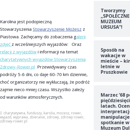
Tworzymy
„SPOŁECZNE
MUZEUM
Karolina jest podopieczną
URSUSA”!
Stowarzyszenia
Stowarzyszenie Możesz
z
Piastowa. Zachęcamy do zobaczenia g
alerii
zdjęć
z wcześniejszych wyjazdów: Oraz
Sposób na
relacji z wyjazdów
i informacji na temat
wakacje w
charytatywnych wyjazdów Stowarzyszenia
mieście – ki
letnie w
Zdrowy-Rower.pl
Przewidywany czas
Pruszkowie
podróży 5-6 dni, co daje 60-70 km dziennie,
choć organizatorzy nie wykluczają, że podróż
zajmie nieco mniej czasu. Wszystko zależy
Marzec ’68 p
od warunków atmosferycznych.
pięćdziesięc
latach. Ocen
interpretacj
charytatywna
,
funduszy
,
karolia
,
możesz
,
rower
,
manipulacje
wyjazd
,
wyprawa
,
zbieranie
,
zdrowy
,
zdrowy rower
,
zdrowy-rower.pl
spotkanie w
Muzeum Dul