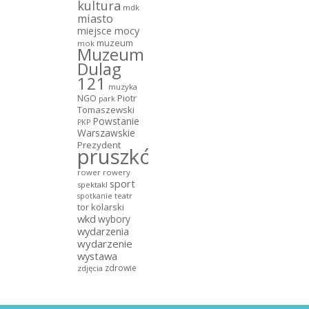
kultura
mdk
miasto
miejsce mocy
muzeum
mok
Muzeum
Dulag
121
muzyka
NGO
Piotr
park
Tomaszewski
Powstanie
PKP
Warszawskie
Prezydent
pruszków
rower
rowery
sport
spektakl
teatr
spotkanie
tor kolarski
wkd
wybory
wydarzenia
wydarzenie
wystawa
zdrowie
zdjęcia