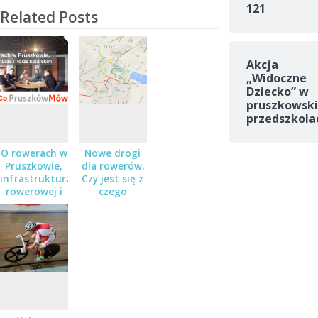
121
Related Posts
Akcja
„Widoczne
Dziecko” w
pruszkowski
przedszkola
O rowerach w
Nowe drogi
Pruszkowie,
dla rowerów.
infrastrukturze
Czy jest się z
rowerowej i
czego
torze
cieszyć?
kolarskim –
Audycja „Co
Pruszków
Mówi”