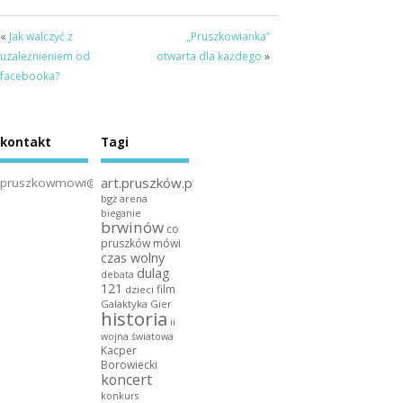
«
Jak walczyć z
„Pruszkowianka”
uzależnieniem od
otwarta dla każdego
»
facebooka?
kontakt
Tagi
art.pruszków.pl
pruszkowmowi@gmail.com
bgż arena
bieganie
brwinów
co
pruszków mówi
czas wolny
dulag
debata
121
film
dzieci
Galaktyka Gier
historia
ii
wojna światowa
Kacper
Borowiecki
koncert
konkurs