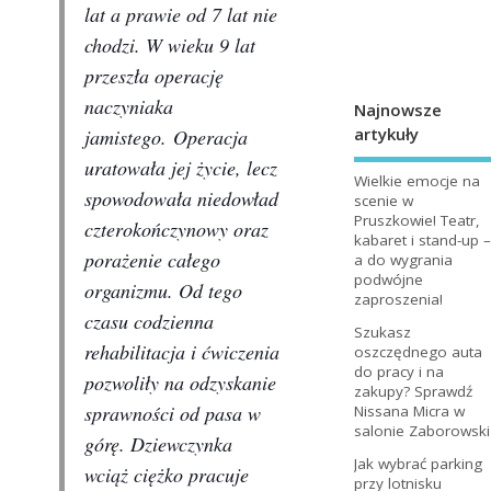
lat a prawie od 7 lat nie
chodzi. W wieku 9 lat
przeszła operację
naczyniaka
Najnowsze
artykuły
jamistego. Operacja
uratowała jej życie, lecz
Wielkie emocje na
spowodowała niedowład
scenie w
Pruszkowie! Teatr,
czterokończynowy oraz
kabaret i stand-up –
porażenie całego
a do wygrania
podwójne
organizmu. Od tego
zaproszenia!
czasu codzienna
Szukasz
rehabilitacja i ćwiczenia
oszczędnego auta
do pracy i na
pozwoliły na odzyskanie
zakupy? Sprawdź
sprawności od pasa w
Nissana Micra w
salonie Zaborowski
górę. Dziewczynka
Jak wybrać parking
wciąż ciężko pracuje
przy lotnisku