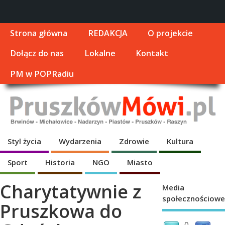
Strona główna
REDAKCJA
O projekcie
Dołącz do nas
Lokalne
Kontakt
PM w POPRadiu
Styl życia
Wydarzenia
Zdrowie
Kultura
Sport
Historia
NGO
Miasto
Charytatywnie z
Media
społecznościowe
Pruszkowa do
0