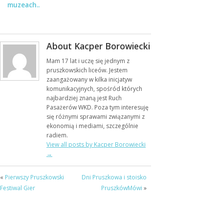
muzeach..
About Kacper Borowiecki
Mam 17 lat i uczę się jednym z
pruszkowskich liceów. Jestem
zaangażowany w kilka inicjatyw
komunikacyjnych, spośród których
najbardziej znaną jest Ruch
Pasażerów WKD. Poza tym interesuję
się różnymi sprawami związanymi z
ekonomią i mediami, szczególnie
radiem.
View all posts by Kacper Borowiecki
→
«
Pierwszy Pruszkowski
Dni Pruszkowa i stoisko
Festiwal Gier
PruszkówMówi
»