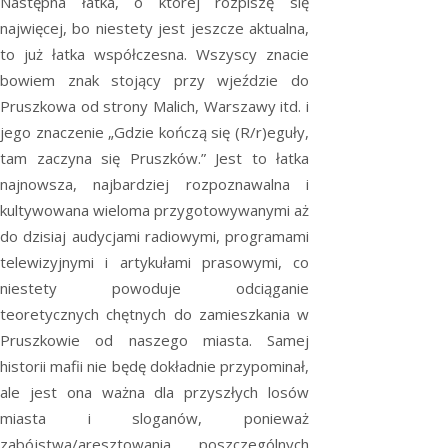
Następna łatka, o której rozpiszę się
najwięcej, bo niestety jest jeszcze aktualna,
to już łatka współczesna. Wszyscy znacie
bowiem znak stojący przy wjeździe do
Pruszkowa od strony Malich, Warszawy itd. i
jego znaczenie „Gdzie kończą się (R/r)eguły,
tam zaczyna się Pruszków.” Jest to łatka
najnowsza, najbardziej rozpoznawalna i
kultywowana wieloma przygotowywanymi aż
do dzisiaj audycjami radiowymi, programami
telewizyjnymi i artykułami prasowymi, co
niestety powoduje odciąganie
teoretycznych chętnych do zamieszkania w
Pruszkowie od naszego miasta. Samej
historii mafii nie będę dokładnie przypominał,
ale jest ona ważna dla przyszłych losów
miasta i sloganów, ponieważ
zabójstwa/aresztowania poszczególnych