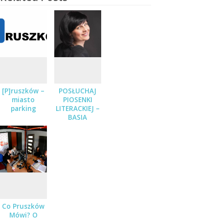
[P]ruszków –
POSŁUCHAJ
miasto
PIOSENKI
parking
LITERACKIEJ –
BASIA
STĘPNIAK-
WILK Z
ZESPOŁEM
JUŻ 19
STYCZNIA
Co Pruszków
Mówi? O