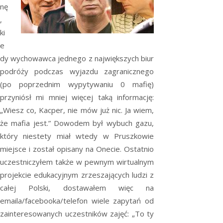
nę
,
ki
e
dy wychowawca jednego z największych biur
podróży podczas wyjazdu zagranicznego
(po poprzednim wypytywaniu 0 mafię)
przyniósł mi mniej więcej taką informację:
„Wiesz co, Kacper, nie mów już nic. Ja wiem,
że mafia jest.” Dowodem był wybuch gazu,
który niestety miał wtedy w Pruszkowie
miejsce i został opisany na Onecie. Ostatnio
uczestniczyłem także w pewnym wirtualnym
projekcie edukacyjnym zrzeszających ludzi z
całej Polski, dostawałem więc na
emaila/facebooka/telefon wiele zapytań od
zainteresowanych uczestników zajęć: „To ty