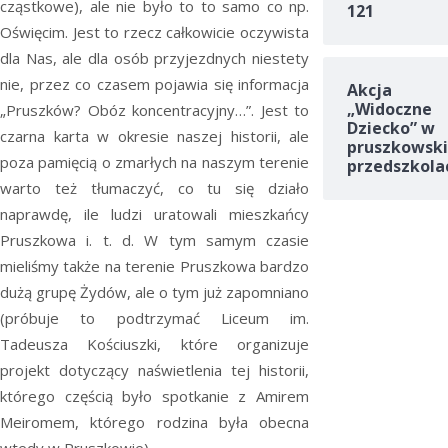
cząstkowe), ale nie było to to samo co np.
121
Oświęcim. Jest to rzecz całkowicie oczywista
dla Nas, ale dla osób przyjezdnych niestety
nie, przez co czasem pojawia się informacja
Akcja
„Widoczne
„Pruszków? Obóz koncentracyjny…”. Jest to
Dziecko” w
czarna karta w okresie naszej historii, ale
pruszkowski
poza pamięcią o zmarłych na naszym terenie
przedszkola
warto też tłumaczyć, co tu się działo
naprawdę, ile ludzi uratowali mieszkańcy
Pruszkowa i. t. d. W tym samym czasie
mieliśmy także na terenie Pruszkowa bardzo
dużą grupę Żydów, ale o tym już zapomniano
(próbuje to podtrzymać Liceum im.
Tadeusza Kościuszki, które organizuje
projekt dotyczący naświetlenia tej historii,
którego częścią było spotkanie z Amirem
Meiromem, którego rodzina była obecna
wtedy w Pruszkowie).