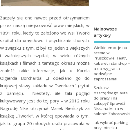
Zaczęły się one nawet przed otrzymaniem
przez naszą miejscowość praw miejskich, w
Najnowsze
1891 roku, kiedy to założono we wsi Tworki
artykuły
szpital dla umysłowo i psychicznie chorych.
W związku z tym, iż był to jeden z większych
Wielkie emocje na
scenie w
i ważniejszych szpitali, w wielu różnych
Pruszkowie! Teatr,
książkach i filmach z tamtego okresu można
kabaret i stand-up –
a do wygrania
znaleźć takie informacje, jak u Karola
podwójne
Olgierda Borcharda: „I odesłano go do
zaproszenia!
krajowej sławy zakładu w Tworkach.” (cytat
Szukasz
z pamięci). Niestety, ale taki pogląd
oszczędnego auta
do pracy i na
kultywowany jest do tej pory – w 2012 roku
zakupy? Sprawdź
Nagrodę Nike otrzymał Marek Bieńczyk za
Nissana Micra w
salonie Zaborowski
książkę „Tworki”, w której opowiada o tym,
Jak wybrać parking
jak to grupa 20 młodych osób pracowała w
przy lotnisku