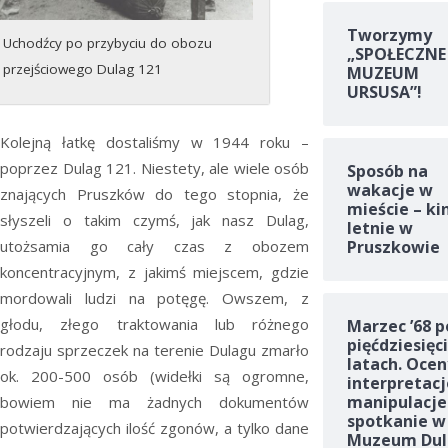
Tworzymy
Uchodźcy po przybyciu do obozu
„SPOŁECZNE
przejściowego Dulag 121
MUZEUM
URSUSA”!
Kolejną łatkę dostaliśmy w 1944 roku –
poprzez Dulag 121. Niestety, ale wiele osób
Sposób na
wakacje w
znających Pruszków do tego stopnia, że
mieście – ki
słyszeli o takim czymś, jak nasz Dulag,
letnie w
utożsamia go cały czas z obozem
Pruszkowie
koncentracyjnym, z jakimś miejscem, gdzie
mordowali ludzi na potęgę. Owszem, z
głodu, złego traktowania lub różnego
Marzec ’68 p
pięćdziesięc
rodzaju sprzeczek na terenie Dulagu zmarło
latach. Ocen
ok. 200-500 osób (widełki są ogromne,
interpretacj
manipulacje
bowiem nie ma żadnych dokumentów
spotkanie w
potwierdzających ilość zgonów, a tylko dane
Muzeum Dul