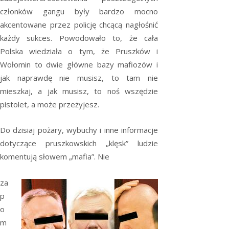
członków gangu były bardzo mocno
akcentowane przez policję chcącą nagłośnić
każdy sukces. Powodowało to, że cała
Polska wiedziała o tym, że Pruszków i
Wołomin to dwie główne bazy mafiozów i
jak naprawdę nie musisz, to tam nie
mieszkaj, a jak musisz, to noś wszędzie
pistolet, a może przeżyjesz.
Do dzisiaj pożary, wybuchy i inne informacje
dotyczące pruszkowskich „klęsk” ludzie
komentują słowem „mafia”. Nie
za
p
o
m