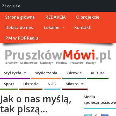
Zaloguj się
Strona główna
REDAKCJA
O projekcie
Dołącz do nas
Lokalne
Kontakt
PM w POPRadiu
Styl życia
Wydarzenia
Zdrowie
Kultura
Sport
Historia
NGO
Miasto
Jak o nas myślą,
Media
społecznościowe
tak piszą…
0