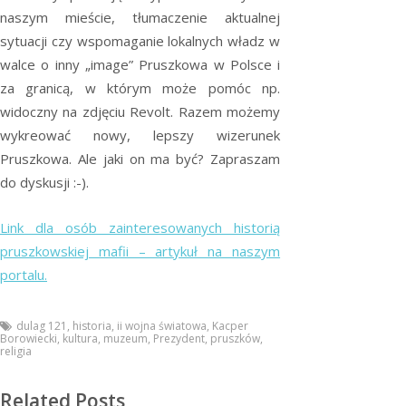
naszym mieście, tłumaczenie aktualnej
sytuacji czy wspomaganie lokalnych władz w
walce o inny „image” Pruszkowa w Polsce i
za granicą, w którym może pomóc np.
widoczny na zdjęciu Revolt. Razem możemy
wykreować nowy, lepszy wizerunek
Pruszkowa. Ale jaki on ma być? Zapraszam
do dyskusji :-).
Link dla osób zainteresowanych historią
pruszkowskiej mafii – artykuł na naszym
portalu.
dulag 121
,
historia
,
ii wojna światowa
,
Kacper
Borowiecki
,
kultura
,
muzeum
,
Prezydent
,
pruszków
,
religia
Related Posts