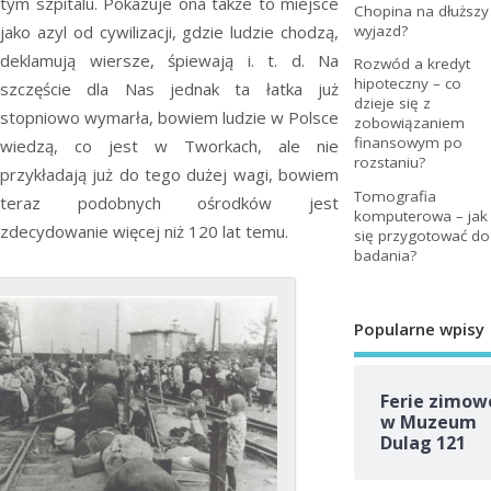
tym szpitalu. Pokazuje ona także to miejsce
Chopina na dłuższy
jako azyl od cywilizacji, gdzie ludzie chodzą,
wyjazd?
deklamują wiersze, śpiewają i. t. d. Na
Rozwód a kredyt
hipoteczny – co
szczęście dla Nas jednak ta łatka już
dzieje się z
stopniowo wymarła, bowiem ludzie w Polsce
zobowiązaniem
finansowym po
wiedzą, co jest w Tworkach, ale nie
rozstaniu?
przykładają już do tego dużej wagi, bowiem
Tomografia
teraz podobnych ośrodków jest
komputerowa – jak
zdecydowanie więcej niż 120 lat temu.
się przygotować do
badania?
Popularne wpisy
Ferie zimow
w Muzeum
Dulag 121