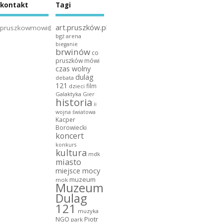
kontakt
Tagi
art.pruszków.pl
pruszkowmowi@gmail.com
bgż arena
bieganie
brwinów
co
pruszków mówi
czas wolny
dulag
debata
121
film
dzieci
Galaktyka Gier
historia
ii
wojna światowa
Kacper
Borowiecki
koncert
konkurs
kultura
mdk
miasto
miejsce mocy
muzeum
mok
Muzeum
Dulag
121
muzyka
NGO
Piotr
park