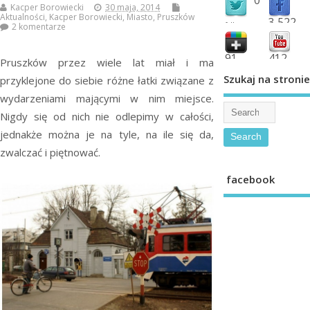
Kacper Borowiecki
30 maja, 2014
Aktualności
,
Kacper Borowiecki
,
Miasto
,
Pruszków
3,522
followers
2 komentarze
fans
91
412
Pruszków przez wiele lat miał i ma
shared
subscribe
Szukaj na stronie
przyklejone do siebie różne łatki związane z
wydarzeniami mającymi w nim miejsce.
Nigdy się od nich nie odlepimy w całości,
jednakże można je na tyle, na ile się da,
zwalczać i piętnować.
facebook