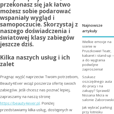
przekonasz się jak łatwo
możesz sobie podarować
wspaniały wygląd i
samopoczucie. Skorzystaj z
Najnowsze
naszego doświadczenia i
artykuły
światowej klasy zabiegów
Wielkie emocje na
jeszcze dziś.
scenie w
Pruszkowie! Teatr,
kabaret i stand-up –
Kilka naszych usług i ich
a do wygrania
zalet
podwójne
zaproszenia!
Pragnąc wyjść naprzeciw Twoim potrzebom,
Szukasz
oszczędnego auta
Beauty4Ever wciąż poszerza ofertę swoich
do pracy i na
zabiegów. Jeśli chcesz nas poznać lepiej,
zakupy? Sprawdź
Nissana Micra w
zapraszamy na naszą stronę
salonie Zaborowski
https://beauty4ever.pl
. Poniżej
Jak wybrać parking
przedstawiamy kilka usług, dostępnych w
przy lotnisku