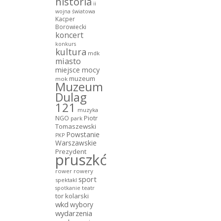
historia
ii
wojna światowa
Kacper
Borowiecki
koncert
konkurs
kultura
mdk
miasto
miejsce mocy
muzeum
mok
Muzeum
Dulag
121
muzyka
NGO
Piotr
park
Tomaszewski
Powstanie
PKP
Warszawskie
Prezydent
pruszków
rower
rowery
sport
spektakl
teatr
spotkanie
tor kolarski
wkd
wybory
wydarzenia