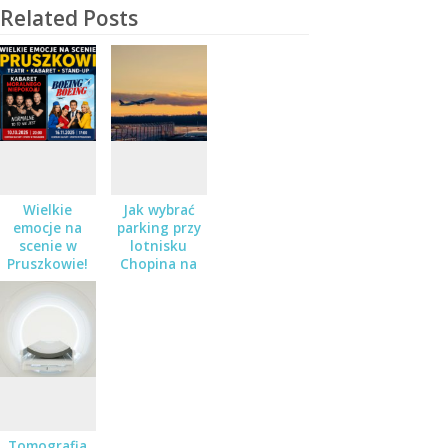
Related Posts
Wielkie
Jak wybrać
emocje na
parking przy
scenie w
lotnisku
Pruszkowie!
Chopina na
Teatr,
dłuższy
kabaret i
wyjazd?
stand-up – a
do wygrania
podwójne
zaproszenia!
Tomografia