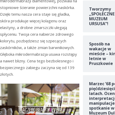
mikrodermabrazji diamentowej, pozwala na
stopniowe ścieranie powierzchni naskórka.
Tworzymy
„SPOŁECZNE
Dzięki temu nasza cera staje się gładka,
MUZEUM
skóra produkuje więcej kolagenu oraz
URSUSA”!
elastyny, a drobne zmarszczki ulegają
spłyceniu. Twoja cera nabierze zdrowego
kolorytu, pozbędziesz się szpecących
Sposób na
zaskórników, a także zmian barwnikowych.
wakacje w
mieście – ki
Głęboka mikrodermabrazja usuwa rozstępy
letnie w
a nawet blizny. Cena tego bezbolesnego i
Pruszkowie
bezpiecznego zabiegu zaczyna się od 139
złotych.
Marzec ’68 p
pięćdziesięc
latach. Ocen
interpretacj
manipulacje
spotkanie w
Muzeum Dul