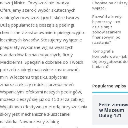
naszej klinice. Oczyszczanie twarzy
Chopina na dłuższy
wyjazd?
Oferujemy szeroki wybór skutecznych
Rozwód a kredyt
zabiegów oczyszczających skórę twarzy.
hipoteczny – co
Dużą popularnością cieszą się peelingi
dzieje się z
chemiczne z zastosowaniem pielęgnacyjno-
zobowiązaniem
finansowym po
leczniczych kwasów. Stosujemy wyłącznie
rozstaniu?
preparaty wykonane wg najwyższych
Tomografia
standardów farmaceutycznych, firmy
komputerowa – jak
się przygotować do
Mediderma. Specjalnie dobrane do Twoich
badania?
potrzeb zabiegi mają wiele zastosowań,
m.in. w leczeniu trądziku, spłycaniu
zmarszczek czy redukcji przebarwień.
Popularne wpisy
Wspaniałymi efektami naszych peelingów,
możesz cieszyć się już od 150 zł za zabieg.
Ferie zimow
Wyjątkowo efektywną metodą oczyszczania
w Muzeum
skóry jest mechaniczne złuszczanie
Dulag 121
naskórka. Nowoczesny zabieg