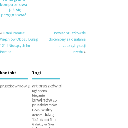
komputerowa
– jak się
przygotować
do badania?
«
Dzień Pamięci
Powiat pruszkowski
Więźniów Obozu Dulag
doceniony za działania
121 I Niosących Im
na rzecz cyfryzacji
Pomoc
urzędu
»
kontakt
Tagi
art.pruszków.pl
pruszkowmowi@gmail.com
bgż arena
bieganie
brwinów
co
pruszków mówi
czas wolny
dulag
debata
121
film
dzieci
Galaktyka Gier