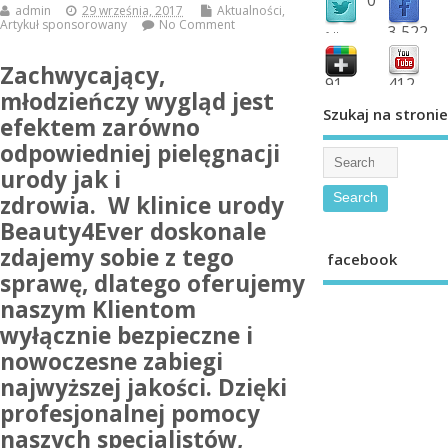
admin
29 września, 2017
Aktualności
,
Artykuł sponsorowany
No Comment
3,522
followers
fans
Zachwycający,
91
412
młodzieńczy wygląd jest
shared
subscribe
Szukaj na stronie
efektem zarówno
odpowiedniej pielęgnacji
urody jak i
zdrowia. W klinice urody
Beauty4Ever doskonale
zdajemy sobie z tego
facebook
sprawę, dlatego oferujemy
naszym Klientom
wyłącznie bezpieczne i
nowoczesne zabiegi
najwyższej jakości. Dzięki
profesjonalnej pomocy
naszych specjalistów,