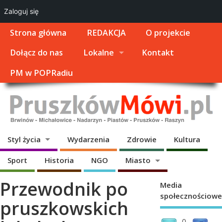
Zaloguj się
Strona główna
REDAKCJA
O projekcie
Dołącz do nas
Lokalne
Kontakt
PM w POPRadiu
Styl życia
Wydarzenia
Zdrowie
Kultura
Sport
Historia
NGO
Miasto
Przewodnik po
Media
społecznościowe
pruszkowskich
0