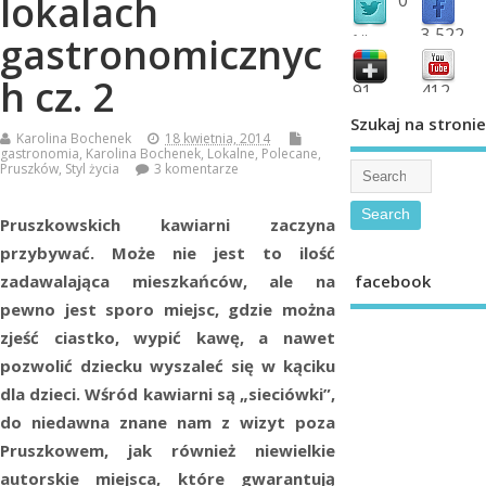
lokalach
3,522
gastronomicznyc
followers
fans
h cz. 2
91
412
shared
subscribe
Szukaj na stronie
Karolina Bochenek
18 kwietnia, 2014
gastronomia
,
Karolina Bochenek
,
Lokalne
,
Polecane
,
Pruszków
,
Styl życia
3 komentarze
Pruszkowskich kawiarni zaczyna
pr
zybywać. Może nie jest to ilość
facebook
zadawalająca mieszkańców, ale na
pewno jest sporo miejsc, gdzie można
zjeść ciastko, wypić kawę, a nawet
pozwolić dziecku wyszaleć się w kąciku
dla dzieci. Wśród kawiarni są „sieciówki”,
do niedawna znane nam z wizyt poza
Pruszkowem, jak również niewielkie
autorskie miejsca, które gwarantują