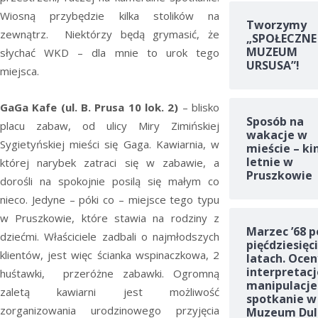
Wiosną przybędzie kilka stolików na
Tworzymy
zewnątrz. Niektórzy będą grymasić, że
„SPOŁECZNE
MUZEUM
słychać WKD – dla mnie to urok tego
URSUSA”!
miejsca.
GaGa Kafe (ul. B. Prusa 10 lok. 2)
– blisko
Sposób na
placu zabaw, od ulicy Miry Zimińskiej
wakacje w
Sygietyńskiej mieści się Gaga. Kawiarnia, w
mieście – ki
letnie w
której narybek zatraci się w zabawie, a
Pruszkowie
dorośli na spokojnie posilą się małym co
nieco. Jedyne – póki co – miejsce tego typu
w Pruszkowie, które stawia na rodziny z
Marzec ’68 p
dziećmi. Właściciele zadbali o najmłodszych
pięćdziesięc
klientów, jest więc ścianka wspinaczkowa, 2
latach. Ocen
interpretacj
huśtawki, przeróżne zabawki. Ogromną
manipulacje
zaletą kawiarni jest możliwość
spotkanie w
zorganizowania urodzinowego przyjęcia
Muzeum Dul