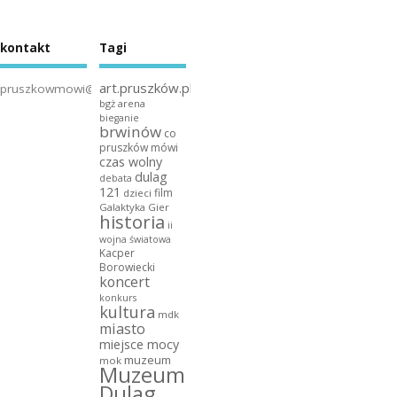
kontakt
Tagi
art.pruszków.pl
pruszkowmowi@gmail.com
bgż arena
bieganie
brwinów
co
pruszków mówi
czas wolny
dulag
debata
121
film
dzieci
Galaktyka Gier
historia
ii
wojna światowa
Kacper
Borowiecki
koncert
konkurs
kultura
mdk
miasto
miejsce mocy
muzeum
mok
Muzeum
Dulag