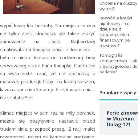
Chopina na dłuższy
wyjazd?
Rozwód a kredyt
hipoteczny – co
wypić kawę lub herbatę. Na miejscu można
dzieje się z
nie tylko zjeść słodkości, ale także złożyć
zobowiązaniem
finansowym po
zamówienie na ciasta. Najbardziej
rozstaniu?
smakowała mi kanapka dnia z łososiem –
Tomografia
była o niebo lepsza od codziennej buły
komputerowa – jak
serwowanej przez Pana Kanapkę. Ciasta też
się przygotować do
badania?
są wyśmienite, czuć, że nie pochodzą z
masowej produkcji. Ceny: na każdą kieszeń,
kawa cappuccino kosztuje 6 zł, kanapki dnia –
Popularne wpisy
6 zł, sałatki 9 zł.
Ferie zimow
Klimat: miejsce w sam raz na miły poranek,
w Muzeum
można się pozytywnie nastawić przed
Dulag 121
trudami dnia, przejrzeć prasę. Z racji małej
przestrzeni, raczej na kameralne spotkanie.