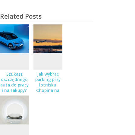
Related Posts
Szukasz
Jak wybrać
oszczędnego
parking przy
auta do pracy
lotnisku
i na zakupy?
Chopina na
Sprawdź
dłuższy
Nissana Micra
wyjazd?
w salonie
Zaborowski