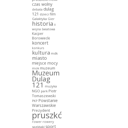
czas wolny
dulag
debata
121
film
dzieci
Galaktyka Gier
historia
ii
wojna światowa
Kacper
Borowiecki
koncert
konkurs
kultura
mdk
miasto
miejsce mocy
muzeum
mok
Muzeum
Dulag
121
muzyka
NGO
Piotr
park
Tomaszewski
Powstanie
PKP
Warszawskie
Prezydent
pruszków
rower
rowery
sport
spektakl