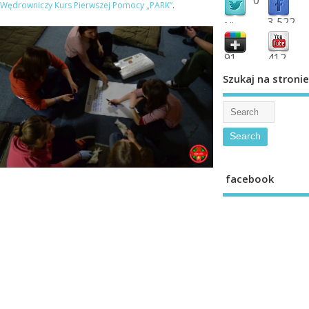
Wędrowniczy Kurs Pierwszej Pomocy „PARK”
.
3,522
followers
fans
91
412
shared
subscribe
Szukaj na stronie
facebook