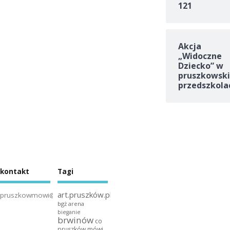
121
Akcja
„Widoczne
Dziecko” w
pruszkowski
przedszkola
kontakt
Tagi
art.pruszków.pl
pruszkowmowi@gmail.com
bgż arena
bieganie
brwinów
co
pruszków mówi