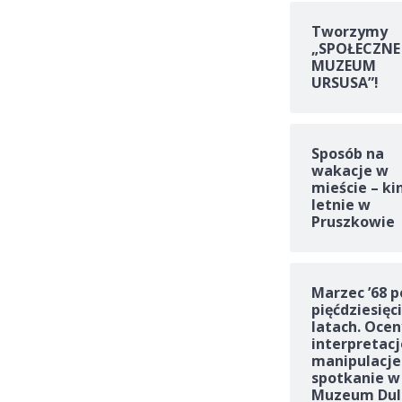
Tworzymy
„SPOŁECZNE
MUZEUM
URSUSA”!
Sposób na
wakacje w
mieście – ki
letnie w
Pruszkowie
Marzec ’68 p
pięćdziesięc
latach. Ocen
interpretacj
manipulacje
spotkanie w
Muzeum Dul