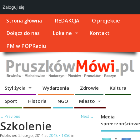
Zaloguj się
Strona główna
REDAKCJA
O projekcie
Dołącz do nas
Lokalne
Kontakt
PM w POPRadiu
Styl życia
Wydarzenia
Zdrowie
Kultura
Sport
Historia
NGO
Miasto
Media
← Previous
Next →
Szkolenie
społecznościowe
Published
2 lutego, 2014
at
2048 × 1356
in
0