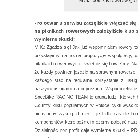
Michał podczas rowerowego 
-Po otwariu serwisu zaczęliście włączać się
na piknikach rowerowych założyliście klub 
wymierne skutki?
M.K.: Zgadza się! Jak już wspomniałem rowery to 
przystajemy na różne propozycje współpracy, sz
piknikach rowerowych i świetnie się bawiliśmy. N
że każdy powinien jeździć na sprawnym rowerze 
każdego stać na regularne korzystanie z usłu
naszymi usługami na imprezach. Wspomnieliście 
SpecBike RACING TEAM to grupa ludzi, których ł
Country kilku popularnych w Polsce cykli wyści
nieustanny wyścig zbrojeń i jest dla nas dosk
komponentów, które później możemy polecać nasz
Działalność non profit daje wymierne skutki – P