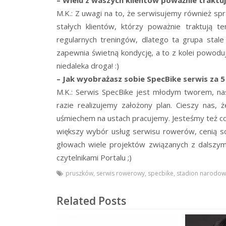
M.K.: Z uwagi na to, że serwisujemy również s
stałych klientów, którzy poważnie traktują 
regularnych treningów, dlatego ta grupa stal
zapewnia świetną kondycję, a to z kolei powodu
niedaleka droga! :)
– Jak wyobrażasz sobie SpecBike serwis za 5
M.K.: Serwis SpecBike jest młodym tworem, nas
razie realizujemy założony plan. Cieszy nas, 
uśmiechem na ustach pracujemy. Jesteśmy też co
większy wybór usług serwisu rowerów, cenią so
głowach wiele projektów związanych z dalszym
czytelnikami Portalu ;)
pruszków
,
serwis rowerowy
,
specbike
,
stadion narodow
Related Posts