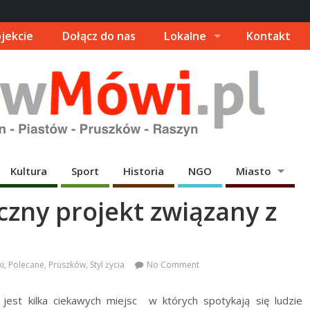
jekcie
Dołącz do nas
Lokalne
Kontakt
Kultura
Sport
Historia
NGO
Miasto
czny projekt związany z
ki
,
Polecane
,
Pruszków
,
Styl życia
No Comment
est kilka ciekawych miejsc w których spotykają się ludzie