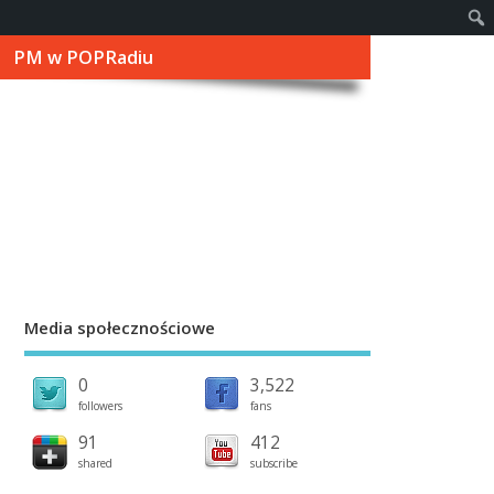
PM w POPRadiu
Media społecznościowe
0
3,522
followers
fans
91
412
shared
subscribe