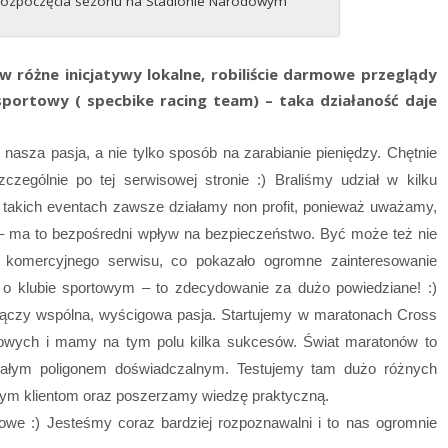
rozpoczęcia sezonu na Stadionie Narodowym
 w różne inicjatywy lokalne, robiliście darmowe przeglądy
sportowy ( specbike racing team) – taka działaność daje
nasza pasja, a nie tylko sposób na zarabianie pieniędzy. Chętnie
czególnie po tej serwisowej stronie :) Braliśmy udział w kilku
a takich eventach zawsze działamy non profit, ponieważ uważamy,
– ma to bezpośredni wpływ na bezpieczeństwo. Być może też nie
g komercyjnego serwisu, co pokazało ogromne zainteresowanie
o klubie sportowym – to zdecydowanie za dużo powiedziane! :)
ączy wspólna, wyścigowa pasja. Startujemy w maratonach Cross
gowych i mamy na tym polu kilka sukcesów. Świat maratonów to
onałym poligonem doświadczalnym. Testujemy tam dużo różnych
ym klientom oraz poszerzamy wiedzę praktyczną.
Rowe :) Jesteśmy coraz bardziej rozpoznawalni i to nas ogromnie