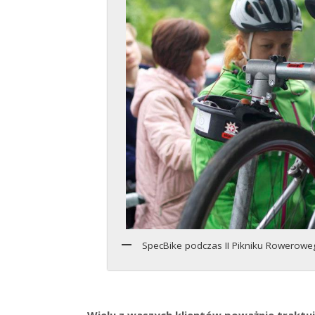
SpecBike podczas II Pikniku Rowerow
– Wielu z waszych klientów poważnie traktu