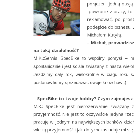
połączeni jedną pasją
powrocie z pracy, to 
reklamować, po prost
podejście do biznesu.
Michałem Kutyłą.
– Michał, prowadzis
na taką działalność?
M.K.:Serwis SpecBike to wspólny pomysł – mój
spontanicznie i jest ściśle związany z naszą wielo
Jeździmy cały rok, wielokrotnie w ciągu roku 
postanowiliśmy sprzedawać swoje know how :)
– SpecBike to twoje hobby? Czym z
ajmujesz 
M.K.: SpecBike jest nierozerwalnie związany
przyjemność. Nie jest to oczywiście jedyna rzec
pracuję w jednym na największych banków dział
wielką przyjemność i jak dotychczas udaje mi s