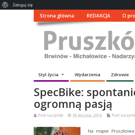
O
Zaloguj się
WordPressie
Strona główna
REDAKCJA
O pro
Styl życia
Wydarzenia
Zdrowie
SpecBike: spontani
ogromną pasją
Piotr Łuczyński
30 stycznia, 2014
Piotr Łuczyńs
Na mapie Pruszkowa j