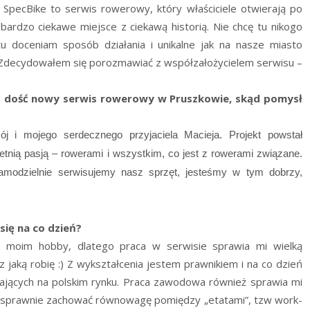
. SpecBike to serwis rowerowy, który właściciele otwierają po
bardzo ciekawe miejsce z ciekawą historią. Nie chcę tu nikogo
u doceniam sposób działania i unikalne jak na nasze miasto
 Zdecydowałem się porozmawiać z współzałożycielem serwisu –
z dość nowy serwis rowerowy w Pruszkowie, skąd pomysł
 i mojego serdecznego przyjaciela Macieja. Projekt powstał
letnią pasją – rowerami i wszystkim, co jest z rowerami związane.
samodzielnie serwisujemy nasz sprzęt, jesteśmy w tym dobrzy,
się na co dzień?
 z moim hobby, dlatego praca w serwisie sprawia mi wielką
z jaką robię :) Z wykształcenia jestem prawnikiem i na co dzień
ających na polskim rynku. Praca zawodowa również sprawia mi
ię sprawnie zachować równowagę pomiędzy „etatami”, tzw work-