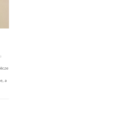
i
licze
e, a