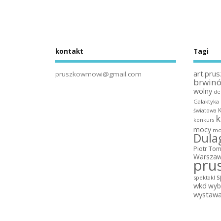
kontakt
Tagi
art.prus
pruszkowmowi@gmail.com
brwin
wolny
de
Galaktyka
światowa
k
konkurs
mocy
mo
Dula
Piotr To
Warszaw
pru
s
spektakl
wkd
wyb
wystaw