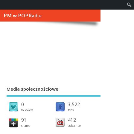
PM w POPRadiu
Media społecznościowe
0
3,522
followers
fans
91
412
shared
subscribe