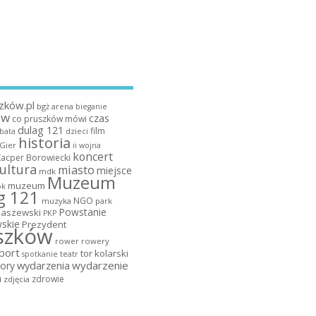
zków.pl
bgż arena
bieganie
ów
czas
co pruszków mówi
dulag 121
film
dzieci
bata
historia
 Gier
ii wojna
koncert
Kacper Borowiecki
ultura
miasto
miejsce
mdk
Muzeum
muzeum
k
g 121
NGO
muzyka
park
Powstanie
maszewski
PKP
skie
Prezydent
szków
rower
rowery
port
tor kolarski
teatr
spotkanie
wydarzenia
wydarzenie
ory
a
zdrowie
zdjęcia