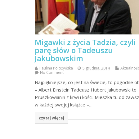
Migawki z życia Tadzia, czyli
parę słów o Tadeuszu
Jakubowskim
Paulina Położyńska
5 grudnia, 2014
Aktualnośc
No Comment
Najpiękniejsze, co jest na świecie, to pogodne ob
– Albert Einstein Tadeusz Hubert Jakubowski to
Pruszkowianin z krwi i kości. Mieszka tu od zawsz
w każdej swojej książce –…
czytaj więcej