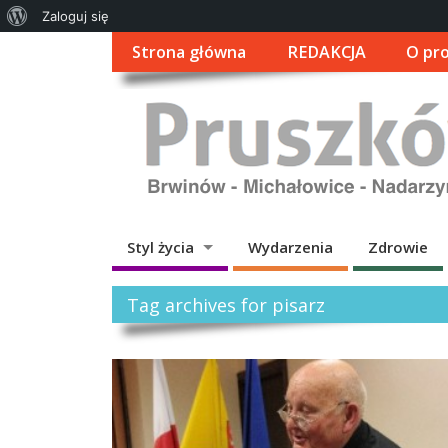
O
Zaloguj się
WordPressie
Strona główna
REDAKCJA
O pro
Styl życia
Wydarzenia
Zdrowie
Tag archives for pisarz