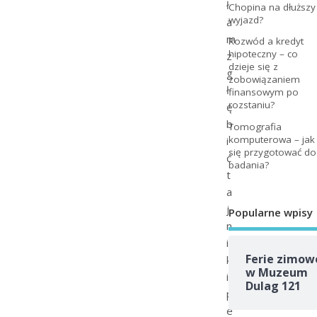
ł
Chopina na dłuższy
wyjazd?
a
m
Rozwód a kredyt
hipoteczny – co
z
dzieje się z
g
zobowiązaniem
ł
finansowym po
rozstaniu?
ę
b
Tomografia
komputerowa – jak
i
się przygotować do
ć
badania?
t
a
j
Popularne wpisy
n
i
Ferie zimow
k
w Muzeum
i
Dulag 121
p
e