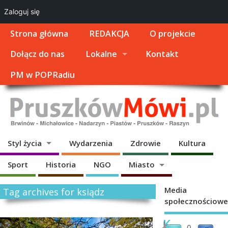
Zaloguj się
Strona główna
REDAKCJA
O projekcie
Dołącz do nas
Lokalne
Kontakt
PM w POPRadiu
Styl życia
Wydarzenia
Zdrowie
Kultura
Sport
Historia
NGO
Miasto
Media
Tag archives for ksiądz
społecznościowe
K
J
0