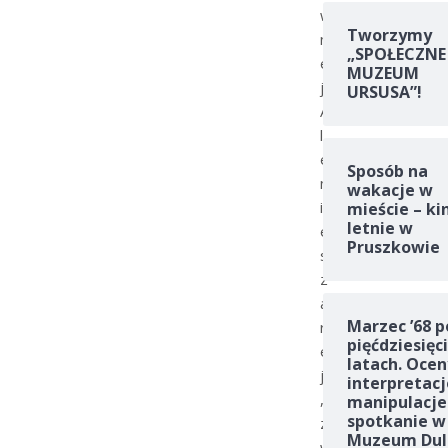
w
Tworzymy
n
„SPOŁECZNE
e
MUZEUM
j
URSUSA”!
A
l
e
Sposób na
n
wakacje w
i
mieście – ki
letnie w
e
Pruszkowie
s
z
a
Marzec ’68 p
r
pięćdziesięc
e
latach. Ocen
j
interpretacj
,
manipulacje
spotkanie w
z
Muzeum Dul
w