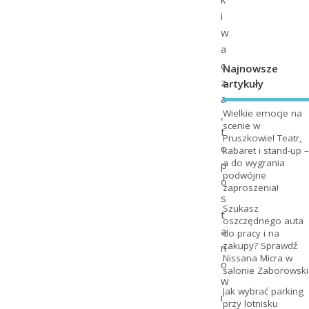
i
w
a
c
Najnowsze
z
artykuły
a
Wielkie emocje na
,
scenie w
t
Pruszkowie! Teatr,
o
kabaret i stand-up –
a do wygrania
p
podwójne
o
zaproszenia!
s
Szukasz
t
oszczędnego auta
a
do pracy i na
zakupy? Sprawdź
n
Nissana Micra w
o
salonie Zaborowski
w
Jak wybrać parking
i
przy lotnisku