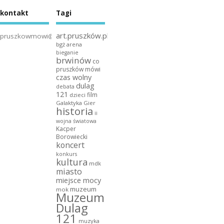
kontakt
Tagi
art.pruszków.pl
pruszkowmowi@gmail.com
bgż arena
bieganie
brwinów
co
pruszków mówi
czas wolny
dulag
debata
121
film
dzieci
Galaktyka Gier
historia
ii
wojna światowa
Kacper
Borowiecki
koncert
konkurs
kultura
mdk
miasto
miejsce mocy
muzeum
mok
Muzeum
Dulag
121
muzyka