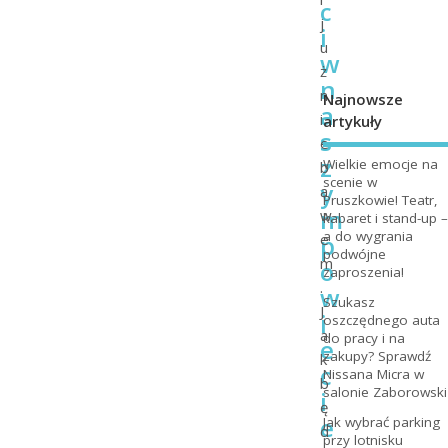
c
j
i
u
w
ż
n
n
Najnowsze
a
i
artykuły
s
e
z
Wielkie emocje na
b
scenie w
y
a
Pruszkowie! Teatr,
m
w
kabaret i stand-up –
a do wygrania
p
e
podwójne
m
o
zaproszenia!
.
w
Szukasz
J
i
oszczędnego auta
a
do pracy i na
e
zakupy? Sprawdź
k
c
Nissana Micra w
b
salonie Zaborowski
i
ę
e
Jak wybrać parking
d
przy lotnisku