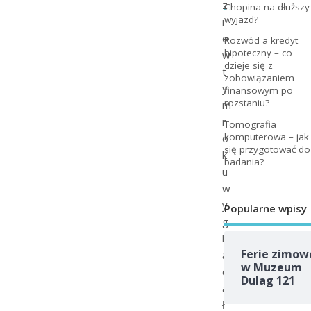
.
z
Chopina na dłuższy
wyjazd?
i
e
Rozwód a kredyt
hipoteczny – co
w
dzieje się z
t
zobowiązaniem
y
finansowym po
rozstaniu?
m
r
Tomografia
komputerowa – jak
o
się przygotować do
k
badania?
u
w
y
Popularne wpisy
g
l
Ferie zimow
ą
w Muzeum
d
Dulag 121
a
ł