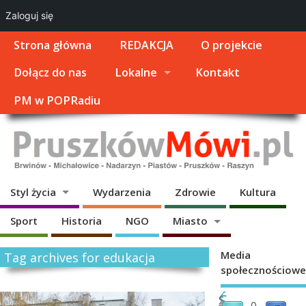
Zaloguj się
Strona główna
REDAKCJA
O projekcie
Dołącz do nas
Lokalne
Kontakt
PM w POPRadiu
Styl życia
Wydarzenia
Zdrowie
Kultura
Sport
Historia
NGO
Miasto
Media
Tag archives for edukacja
społecznościowe
Ś
Ś
0