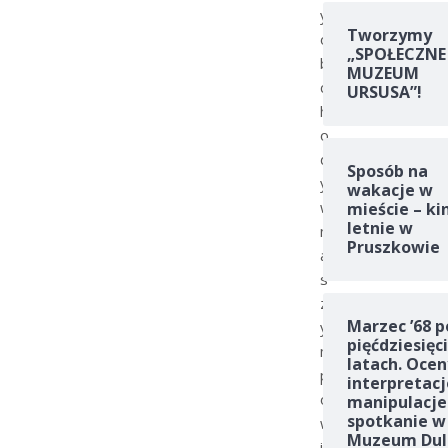
y
Tworzymy
o
„SPOŁECZNE
b
MUZEUM
c
URSUSA”!
h
o
d
Sposób na
y
wakacje w
w
mieście – ki
letnie w
n
Pruszkowie
a
s
z
Marzec ’68 p
y
pięćdziesięc
m
latach. Ocen
p
interpretacj
o
manipulacje
spotkanie w
w
Muzeum Dul
i