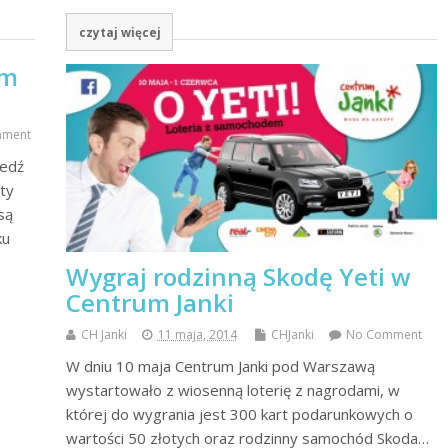
czytaj więcej
um
mment
iedź
ty
są
ku
Wygraj rodzinną Skodę Yeti w
Centrum Janki
CH Janki
11 maja, 2014
CHJanki
No Comment
W dniu 10 maja Centrum Janki pod Warszawą
wystartowało z wiosenną loterię z nagrodami, w
której do wygrania jest 300 kart podarunkowych o
wartości 50 złotych oraz rodzinny samochód Skoda…