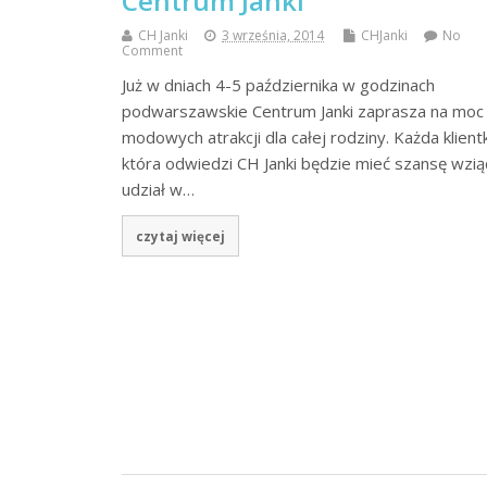
Centrum Janki
CH Janki
3 września, 2014
CHJanki
No
Comment
Już w dniach 4-5 października w godzinach
podwarszawskie Centrum Janki zaprasza na moc
modowych atrakcji dla całej rodziny. Każda klient
która odwiedzi CH Janki będzie mieć szansę wzią
udział w…
czytaj więcej