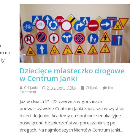
u
am na
aty
Dziecięce miasteczko drogowe
w Centrum Janki
CH Janki
21 czerwca, 2014
CHJanki
No
Comment
Już w dniach 21-22 czerwca w godzinach
podwarszawskie Centrum Janki zaprasza wszystkie
dzieci do Junior Academy na spotkanie edukacyjne
poświęcone bezpieczeństwu poruszania się po
drogach. Na najmłodszych klientów Centrum Janki…