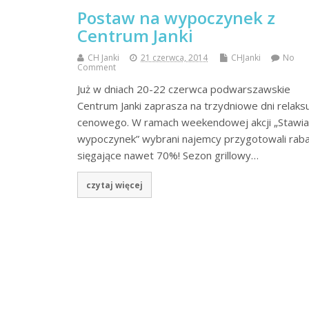
Postaw na wypoczynek z
Centrum Janki
CH Janki
21 czerwca, 2014
CHJanki
No
Comment
Już w dniach 20-22 czerwca podwarszawskie
Centrum Janki zaprasza na trzydniowe dni relaks
cenowego. W ramach weekendowej akcji „Stawi
wypoczynek” wybrani najemcy przygotowali rab
sięgające nawet 70%! Sezon grillowy…
czytaj więcej