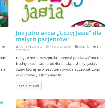
Już jutro akcja „Uszyj Jasia” dla
małych pacjentów!
Daria Mrozowicz
13 marca, 2015
CHJanki
No
Comment
trum
Pobyt dziecka w szpitalu i pomysł jak ułatwić mu ten
trudny czas - tak narodziła się akcja „Uszyj Jasia”,
erii
dzięki której na przestrzeni dwóch lat zaopatrzono
w kolorowe „Jaśki” ponad 80…
czytaj więcej
 w