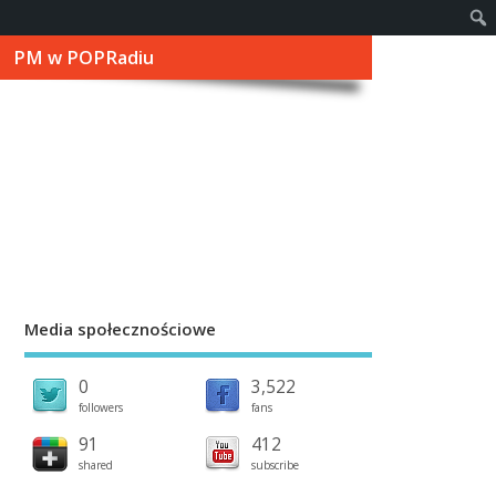
PM w POPRadiu
Media społecznościowe
0
3,522
followers
fans
91
412
shared
subscribe