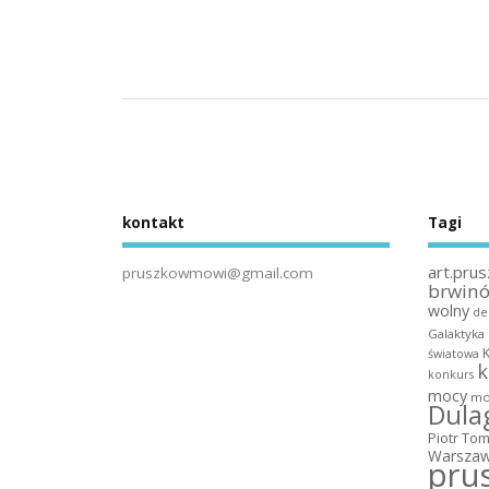
kontakt
Tagi
art.prus
pruszkowmowi@gmail.com
brwin
wolny
de
Galaktyka
światowa
k
konkurs
mocy
mo
Dula
Piotr To
Warszaw
pru