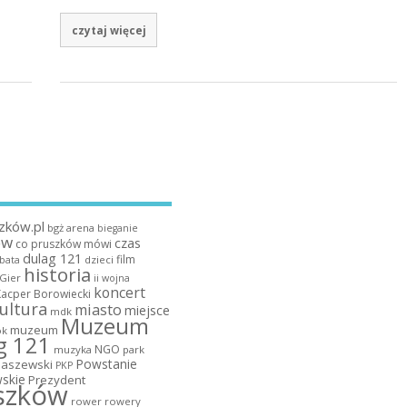
czytaj więcej
zków.pl
bgż arena
bieganie
ów
czas
co pruszków mówi
dulag 121
film
dzieci
bata
historia
 Gier
ii wojna
koncert
Kacper Borowiecki
ultura
miasto
miejsce
mdk
Muzeum
muzeum
k
g 121
NGO
muzyka
park
Powstanie
maszewski
PKP
skie
Prezydent
szków
rower
rowery