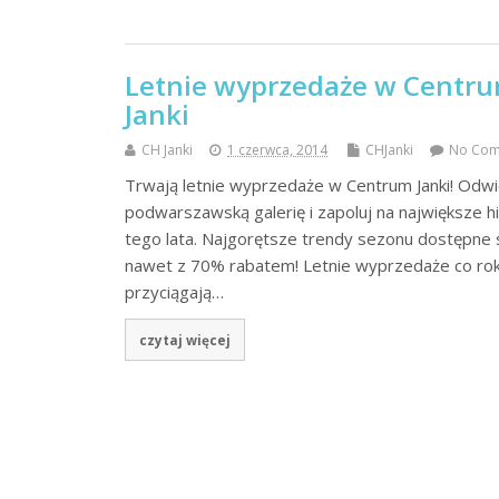
Letnie wyprzedaże w Centr
Janki
CH Janki
1 czerwca, 2014
CHJanki
No Co
Trwają letnie wyprzedaże w Centrum Janki! Odw
podwarszawską galerię i zapoluj na największe hi
tego lata. Najgorętsze trendy sezonu dostępne 
nawet z 70% rabatem! Letnie wyprzedaże co ro
przyciągają…
czytaj więcej