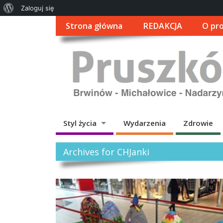
O
Zaloguj się
WordPressie
Strona główna
REDAKCJA
O pro
Styl życia
Wydarzenia
Zdrowie
Archives for CHJanki