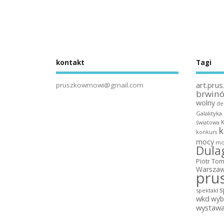
kontakt
Tagi
art.prus
pruszkowmowi@gmail.com
brwin
wolny
de
Galaktyka
światowa
k
konkurs
mocy
mo
Dula
Piotr To
Warszaw
pru
s
spektakl
wkd
wyb
wystaw