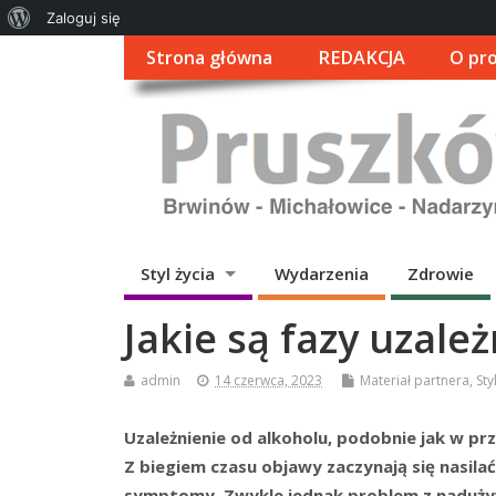
O
Zaloguj się
WordPressie
Strona główna
REDAKCJA
O pro
Styl życia
Wydarzenia
Zdrowie
Jakie są fazy uzale
admin
14 czerwca, 2023
Materiał partnera
,
Sty
Uzależnienie od alkoholu, podobnie jak w pr
Z biegiem czasu objawy zaczynają się nasilać
symptomy. Zwykle jednak problem z naduż