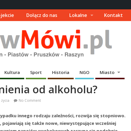
jekcie
Dołącz do nas
Lokalne
Kontakt
Kultura
Sport
Historia
NGO
Miasto
żnienia od alkoholu?
l życia
No Comment
zypadku innego rodzaju zależności, rozwija się stopniowo.
, pojawiają się także nowe, niewystępujące wcześniej
ywaniem napojów wyskokowych zaczyna się podobnie –