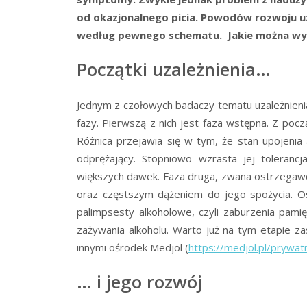
od okazjonalnego picia. Powodów rozwoju uz
według pewnego schematu. Jakie można wyró
Początki uzależnienia…
Jednym z czołowych badaczy tematu uzależnienia od
fazy. Pierwszą z nich jest faza wstępna. Z pocz
Różnica przejawia się w tym, że stan upojenia
odprężający. Stopniowo wzrasta jej toleranc
większych dawek. Faza druga, zwana ostrzegawcz
oraz częstszym dążeniem do jego spożycia. Os
palimpsesty alkoholowe, czyli zaburzenia pam
zażywania alkoholu. Warto już na tym etapie za
innymi ośrodek Medjol (
https://medjol.pl/prywa
… i jego rozwój