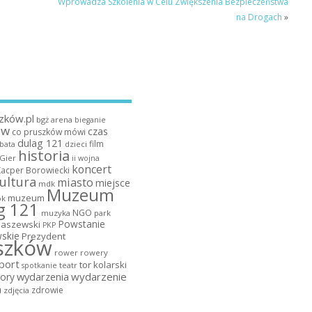
Wprowadza Szkolenia w Celu Zwiększenia Bezpieczeństwa
na Drogach
»
zków.pl
bgż arena
bieganie
ów
czas
co pruszków mówi
dulag 121
film
dzieci
bata
historia
 Gier
ii wojna
koncert
Kacper Borowiecki
ultura
miasto
miejsce
mdk
Muzeum
muzeum
k
g 121
NGO
muzyka
park
Powstanie
maszewski
PKP
skie
Prezydent
szków
rower
rowery
port
tor kolarski
teatr
spotkanie
wydarzenia
wydarzenie
ory
a
zdrowie
zdjęcia