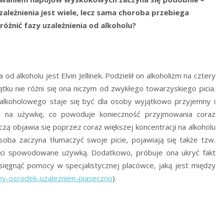
ależnienia jest wiele, lecz sama choroba przebiega
żnić fazy uzależnienia od alkoholu?
 alkoholu jest Elvin Jellinek. Podzielił on alkoholizm na cztery
ątku nie różni się ona niczym od zwykłego towarzyskiego picia.
 alkoholowego staje się być dla osoby wyjątkowo przyjemny i
ja na używkę, co powoduje konieczność przyjmowania coraz
ą objawia się poprzez coraz większej koncentracji na alkoholu
oba zaczyna tłumaczyć swoje picie, pojawiają się także tzw.
ięci spowodowane używką. Dodatkowo, próbuje ona ukryć fakt
sięgnąć pomocy w specjalistycznej placówce, jaką jest między
tny-osrodek-uzaleznien-piaseczno
).