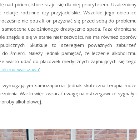
lę nad piciem, które staje się dla niej priorytetem. Uzależniony
relacje rodzinne czy przyjacielskie. Wszelkie jego obietnice
nocześnie nie potrafi on przyznać się przed sobą do problemu
, a samoocena uzależnionego drastycznie spada. Faza chroniczna
ale znajduje się w stanie nietrzeźwości, nie ma również oporów
ublicznych. Skutkuje to szeregiem poważnych zaburzeń
do śmierci. Należy jednak pamiętać, że leczenie alkoholizmu
sze warto udać do placówek medycznych zajmujących się tego
koholizmu-warszawa
).
 wymagającym samozaparcia. Jednak skuteczna terapia może
leżnienia. Warto więc zwracać uwagę na ostrzegawcze sygnały i
horoby alkoholowej.