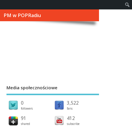
PM w POPRadiu
Media społecznościowe
0
3,522
followers
fans
91
412
shared
subscribe