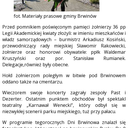
fot. Materiały prasowe gminy Brwinów
Przed pomnikiem poświęconym pamięci żołnierzy 36 pp
Legii Akademickiej kwiaty złożyli: w imieniu mieszkańców i
władz samorządowych – burmistrz Arkadiusz Kosiński,
przewodniczący rady miejskiej Sławomir Rakowiecki,
żołnierze oraz honorowi obywatele: ppłk Waldemar
Kruszyński oraz por. Stanisław Rumianek.
Delegacje,również były obecne.
Hołd żołnierzom poległym w bitwie pod Brwinowem
oddano także na cmentarzu.
Wieczorem swoje koncerty zagrały zespoły Past i
Dezerter. Ostatnim punktem obchodów był spektakl
teatralny „Karnawał Wenecki”, który odbył się w
niezwykłej scenerii parku miejskiego, tuż przy pałacu.
W programie tegorocznych Dni Brwinowa znalazł się