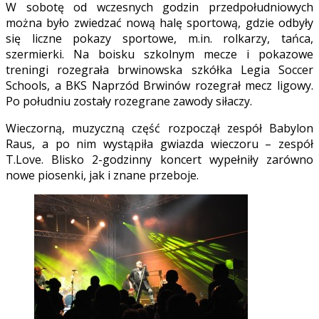
W sobotę od wczesnych godzin przedpołudniowych
można było zwiedzać nową halę sportową, gdzie odbyły
się liczne pokazy sportowe, m.in. rolkarzy, tańca,
szermierki. Na boisku szkolnym mecze i pokazowe
treningi rozegrała brwinowska szkółka Legia Soccer
Schools, a BKS Naprzód Brwinów rozegrał mecz ligowy.
Po południu zostały rozegrane zawody siłaczy.
Wieczorną, muzyczną część rozpoczął zespół Babylon
Raus, a po nim wystąpiła gwiazda wieczoru – zespół
T.Love. Blisko 2-godzinny koncert wypełniły zarówno
nowe piosenki, jak i znane przeboje.