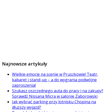
Najnowsze artykuły
Wielkie emocje na scenie w Pruszkowie! Teatr,
kabaret i stand-up – a do wygrania podwójne
zaproszenia!
Szukasz oszczędnego auta do pracy i na zakupy?
Sprawdź Nissana Micra w salonie Zaborowski
Jak wybrać parking przy lotnisku Chopina na
dłuższy wyjazd?