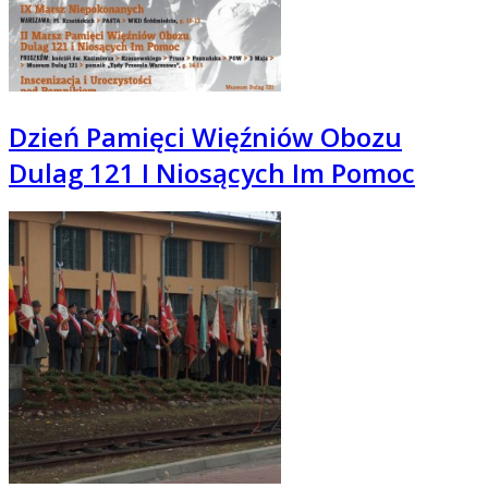
Dzień Pamięci Więźniów Obozu
Dulag 121 I Niosących Im Pomoc