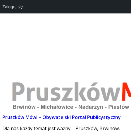
Zaloguj się
Strona główna
REDAKCJA
O projekcie
Dołącz do nas
Lokalne
Kontakt
PM w POPRadiu
Pruszków Mówi – Obywatelski Portal Publicystyczny
Dla nas każdy temat jest ważny – Pruszków, Brwinów,