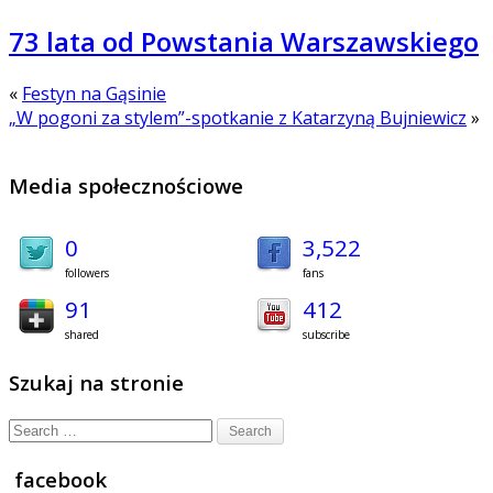
73 lata od Powstania Warszawskiego
«
Festyn na Gąsinie
„W pogoni za stylem”-spotkanie z Katarzyną Bujniewicz
»
Media społecznościowe
0
3,522
followers
fans
91
412
shared
subscribe
Szukaj na stronie
Search
for:
facebook