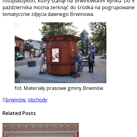
fotoplastykon, który stanął na brwinowskim Rynku. Do 9
października można zerknąć do środka na pogrupowane
tematycznie zdjęcia dawnego Brwinowa.
fot. Materiały prasowe gminy Brwinów
brwinów
,
obchody
Related Posts