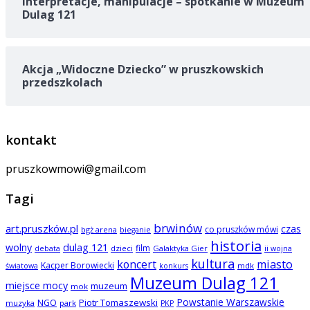
interpretacje, manipulacje – spotkanie w Muzeum
Dulag 121
Akcja „Widoczne Dziecko” w pruszkowskich
przedszkolach
kontakt
pruszkowmowi@gmail.com
Tagi
brwinów
art.pruszków.pl
czas
co pruszków mówi
bgż arena
bieganie
historia
wolny
dulag 121
film
dzieci
Galaktyka Gier
debata
ii wojna
kultura
koncert
miasto
Kacper Borowiecki
mdk
światowa
konkurs
Muzeum Dulag 121
miejsce mocy
muzeum
mok
Powstanie Warszawskie
NGO
Piotr Tomaszewski
muzyka
park
PKP