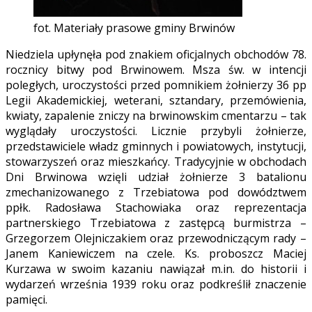
fot. Materiały prasowe gminy Brwinów
Niedziela upłynęła pod znakiem oficjalnych obchodów 78.
rocznicy bitwy pod Brwinowem. Msza św. w intencji
poległych, uroczystości przed pomnikiem żołnierzy 36 pp
Legii Akademickiej, weterani, sztandary, przemówienia,
kwiaty, zapalenie zniczy na brwinowskim cmentarzu – tak
wyglądały uroczystości. Licznie przybyli żołnierze,
przedstawiciele władz gminnych i powiatowych, instytucji,
stowarzyszeń oraz mieszkańcy. Tradycyjnie w obchodach
Dni Brwinowa wzięli udział żołnierze 3 batalionu
zmechanizowanego z Trzebiatowa pod dowództwem
ppłk. Radosława Stachowiaka oraz reprezentacja
partnerskiego Trzebiatowa z zastępcą burmistrza –
Grzegorzem Olejniczakiem oraz przewodniczącym rady –
Janem Kaniewiczem na czele. Ks. proboszcz Maciej
Kurzawa w swoim kazaniu nawiązał m.in. do historii i
wydarzeń września 1939 roku oraz podkreślił znaczenie
pamięci.