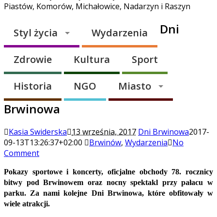
Piastów, Komorów, Michałowice, Nadarzyn i Raszyn
Dni
Styl życia
Wydarzenia
Zdrowie
Kultura
Sport
Historia
NGO
Miasto
Brwinowa
Kasia Swiderska
13 września, 2017
Dni Brwinowa
2017-
09-13T13:26:37+02:00
Brwinów
,
Wydarzenia
No
Comment
Pokazy sportowe i koncerty, oficjalne obchody 78. rocznicy
bitwy pod Brwinowem oraz nocny spektakl przy pałacu w
parku. Za nami kolejne Dni Brwinowa, które obfitowały w
wiele atrakcji.