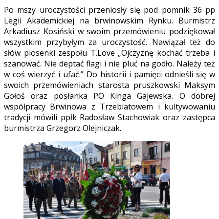
Po mszy uroczystości przeniosły się pod pomnik 36 pp
Legii Akademickiej na brwinowskim Rynku. Burmistrz
Arkadiusz Kosiński w swoim przemówieniu podziękował
wszystkim przybyłym za uroczystość. Nawiązał też do
słów piosenki zespołu T.Love „Ojczyznę kochać trzeba i
szanować. Nie deptać flagi i nie pluć na godło. Należy też
w coś wierzyć i ufać.” Do historii i pamięci odnieśli się w
swoich przemówieniach starosta pruszkowski Maksym
Gołoś oraz posłanka PO Kinga Gajewska. O dobrej
współpracy Brwinowa z Trzebiatowem i kultywowaniu
tradycji mówili ppłk Radosław Stachowiak oraz zastępca
burmistrza Grzegorz Olejniczak.