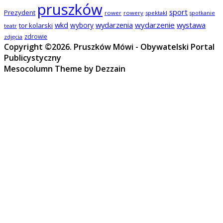
pruszków
sport
Prezydent
rower
rowery
spektakl
spotkanie
wkd
wydarzenia
wydarzenie
wystawa
wybory
tor kolarski
teatr
zdrowie
zdjęcia
Copyright ©2026. Pruszków Mówi - Obywatelski Portal
Publicystyczny
Mesocolumn Theme by Dezzain