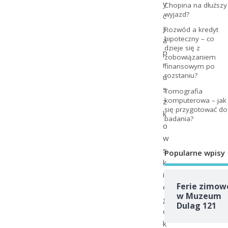
y
Chopina na dłuższy
wyjazd?
c
j
Rozwód a kredyt
hipoteczny – co
a
dzieje się z
p
zobowiązaniem
r
finansowym po
rozstaniu?
u
s
Tomografia
komputerowa – jak
z
się przygotować do
k
badania?
o
w
s
Popularne wpisy
k
i
Ferie zimow
e
w Muzeum
g
Dulag 121
o
k