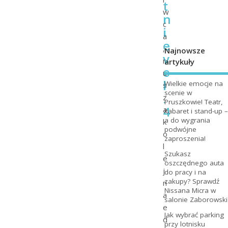
t
w
n
c
i
a
e
,
Najnowsze
v
r
artykuły
o
u
l
Wielkie emocje na
s
scenie w
.
z
Pruszkowie! Teatr,
4
a
kabaret i stand-up –
a do wygrania
k
podwójne
o
zaproszenia!
l
Szukasz
e
oszczędnego auta
j
do pracy i na
zakupy? Sprawdź
n
Nissana Micra w
a
salonie Zaborowski
e
Jak wybrać parking
d
przy lotnisku