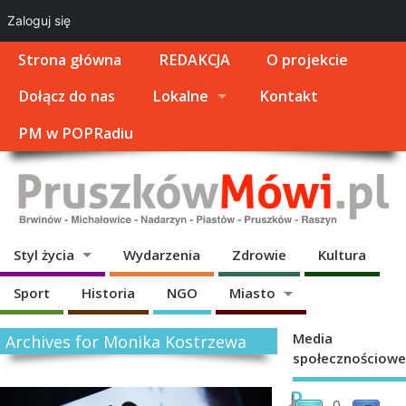
Zaloguj się
Strona główna
REDAKCJA
O projekcie
Dołącz do nas
Lokalne
Kontakt
PM w POPRadiu
Styl życia
Wydarzenia
Zdrowie
Kultura
Sport
Historia
NGO
Miasto
Media
Archives for Monika Kostrzewa
społecznościowe
P
J
0