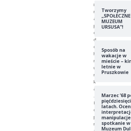
i
Tworzymy
n
„SPOŁECZNE
a
MUZEUM
p
URSUSA”!
o
d
c
Sposób na
h
wakacje w
m
mieście – ki
letnie w
u
Pruszkowie
r
k
ą
Marzec ’68 p
.
pięćdziesięc
P
latach. Ocen
o
interpretacj
p
manipulacje
spotkanie w
r
Muzeum Dul
z