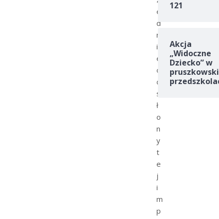
121
e
d
n
Akcja
i
„Widoczne
e
Dziecko” w
o
pruszkowski
przedszkola
d
s
ł
o
n
y
t
e
j
i
m
p