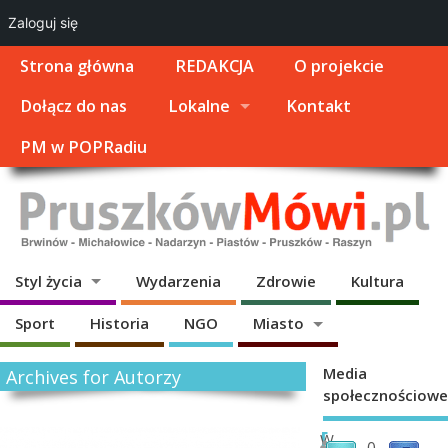
Zaloguj się
Strona główna
REDAKCJA
O projekcie
Dołącz do nas
Lokalne
Kontakt
PM w POPRadiu
Styl życia
Wydarzenia
Zdrowie
Kultura
Sport
Historia
NGO
Miasto
Media
Archives for Autorzy
społecznościowe
[
W
0