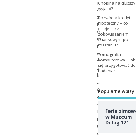
j
Chopina na dłuższy
wyjazd?
ą
s
Rozwód a kredyt
hipoteczny – co
i
dzieje się z
ę
zobowiązaniem
m
finansowym po
rozstaniu?
i
e
Tomografia
komputerowa – jak
s
się przygotować do
z
badania?
k
a
ń
Popularne wpisy
c
y
Ferie zimow
P
w Muzeum
r
Dulag 121
u
s