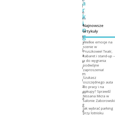
a
l
r
e
k
m
i
a
Najnowsze
n
c
artykuły
g
h
Wielkie emocje na
z
scenie w
j
Pruszkowie! Teatr,
a
kabaret i stand-up –
a do wygrania
k
podwójne
i
zaproszenia!
m
Szukasz
i
oszczędnego auta
z
do pracy i na
zakupy? Sprawdź
m
Nissana Micra w
a
salonie Zaborowski
g
Jak wybrać parking
a
przy lotnisku