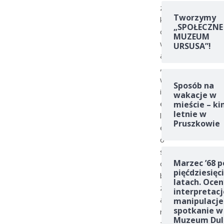
z
Tworzymy
k
„SPOŁECZNE
o
MUZEUM
w
URSUSA”!
a
,
w
Sposób na
i
wakacje w
e
mieście – ki
letnie w
l
Pruszkowie
e
o
s
Marzec ’68 p
ó
pięćdziesięc
b
latach. Ocen
z
interpretacj
a
manipulacje
spotkanie w
r
Muzeum Dul
z