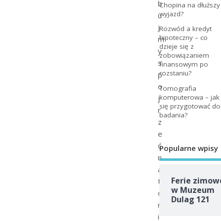
b
Chopina na dłuższy
wyjazd?
u
j
Rozwód a kredyt
hipoteczny – co
m
dzieje się z
y
zobowiązaniem
s
finansowym po
rozstaniu?
p
o
Tomografia
komputerowa – jak
j
się przygotować do
r
badania?
z
e
ć
Popularne wpisy
n
a
Ferie zimow
t
w Muzeum
o
Dulag 121
m
i