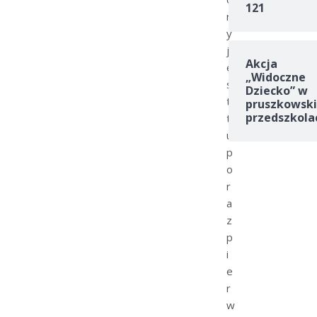
121
r
y
j
Akcja
e
„Widoczne
s
Dziecko” w
t
pruszkowski
przedszkola
t
u
p
o
r
a
z
p
i
e
r
w