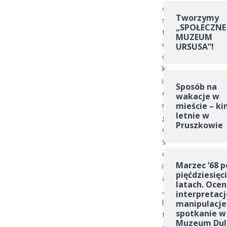
a
Tworzymy
s
„SPOŁECZNE
t
MUZEUM
o
URSUSA”!
o
k
i
Sposób na
e
wakacje w
m
mieście – ki
letnie w
g
Pruszkowie
o
ś
c
Marzec ’68 p
i
pięćdziesięc
a
latach. Ocen
,
interpretacj
k
manipulacje
spotkanie w
t
Muzeum Dul
ó