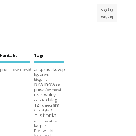
czytaj
więcej
kontakt
Tagi
art.pruszków.pl
pruszkowmowi@gmail.com
bgż arena
bieganie
brwinów
co
pruszków mówi
czas wolny
dulag
debata
121
film
dzieci
Galaktyka Gier
historia
ii
wojna światowa
Kacper
Borowiecki
koncert