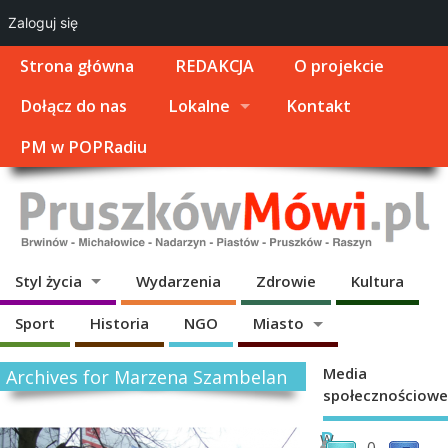
Zaloguj się
Strona główna
REDAKCJA
O projekcie
Dołącz do nas
Lokalne
Kontakt
PM w POPRadiu
Styl życia
Wydarzenia
Zdrowie
Kultura
Sport
Historia
NGO
Miasto
Media
Archives for Marzena Szambelan
społecznościowe
R
W
0