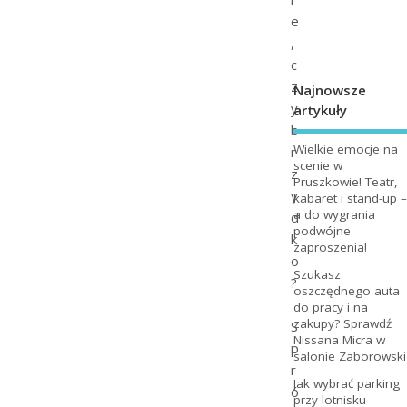
e
,
c
z
Najnowsze
y
artykuły
b
Wielkie emocje na
r
scenie w
z
Pruszkowie! Teatr,
y
kabaret i stand-up –
a do wygrania
d
podwójne
k
zaproszenia!
o
Szukasz
?
oszczędnego auta
do pracy i na
zakupy? Sprawdź
S
Nissana Micra w
p
salonie Zaborowski
r
Jak wybrać parking
ó
przy lotnisku