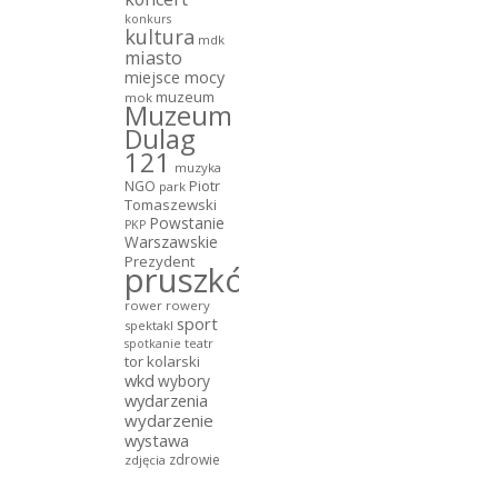
konkurs
kultura
mdk
miasto
miejsce mocy
muzeum
mok
Muzeum
Dulag
121
muzyka
NGO
Piotr
park
Tomaszewski
Powstanie
PKP
Warszawskie
Prezydent
pruszków
rower
rowery
sport
spektakl
teatr
spotkanie
tor kolarski
wkd
wybory
wydarzenia
wydarzenie
wystawa
zdrowie
zdjęcia