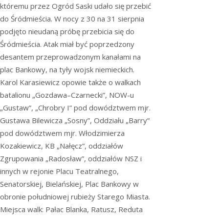
któremu przez Ogród Saski udało się przebić
do Śródmieścia. W nocy z 30 na 31 sierpnia
podjęto nieudaną próbę przebicia się do
Śródmieścia. Atak miał być poprzedzony
desantem przeprowadzonym kanałami na
plac Bankowy, na tyły wojsk niemieckich.
Karol Karasiewicz opowie także o walkach
batalionu „Gozdawa–Czarnecki”, NOW-u
„Gustaw”, „Chrobry I” pod dowództwem mjr.
Gustawa Bilewicza „Sosny”, Oddziału „Barry”
pod dowództwem mjr. Włodzimierza
Kozakiewicz, KB „Nałęcz”, oddziałów
Zgrupowania „Radosław”, oddziałów NSZ i
innych w rejonie Placu Teatralnego,
Senatorskiej, Bielańskiej, Plac Bankowy w
obronie południowej rubieży Starego Miasta.
Miejsca walk: Pałac Blanka, Ratusz, Reduta