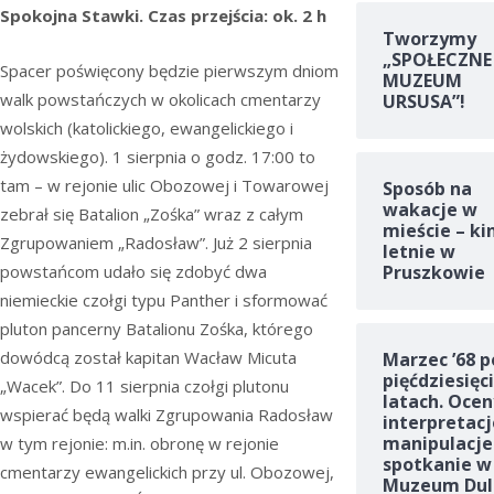
Spokojna Stawki. Czas przejścia: ok. 2 h
Tworzymy
„SPOŁECZNE
Spacer poświęcony będzie pierwszym dniom
MUZEUM
walk powstańczych w okolicach cmentarzy
URSUSA”!
wolskich (katolickiego, ewangelickiego i
żydowskiego). 1 sierpnia o godz. 17:00 to
tam – w rejonie ulic Obozowej i Towarowej
Sposób na
wakacje w
zebrał się Batalion „Zośka” wraz z całym
mieście – ki
Zgrupowaniem „Radosław”. Już 2 sierpnia
letnie w
powstańcom udało się zdobyć dwa
Pruszkowie
niemieckie czołgi typu Panther i sformować
pluton pancerny Batalionu Zośka, którego
dowódcą został kapitan Wacław Micuta
Marzec ’68 p
pięćdziesięc
„Wacek”. Do 11 sierpnia czołgi plutonu
latach. Ocen
wspierać będą walki Zgrupowania Radosław
interpretacj
manipulacje
w tym rejonie: m.in. obronę w rejonie
spotkanie w
cmentarzy ewangelickich przy ul. Obozowej,
Muzeum Dul