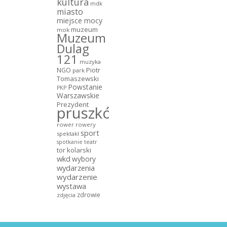
kultura
mdk
miasto
miejsce mocy
muzeum
mok
Muzeum
Dulag
121
muzyka
NGO
Piotr
park
Tomaszewski
Powstanie
PKP
Warszawskie
Prezydent
pruszków
rower
rowery
sport
spektakl
teatr
spotkanie
tor kolarski
wkd
wybory
wydarzenia
wydarzenie
wystawa
zdrowie
zdjęcia