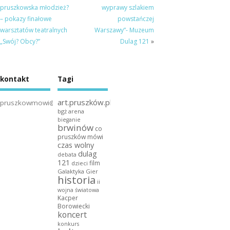
pruszkowska młodzież?
wyprawy szlakiem
– pokazy finałowe
powstańczej
warsztatów teatralnych
Warszawy”- Muzeum
„Swój? Obcy?”
Dulag 121
»
kontakt
Tagi
art.pruszków.pl
pruszkowmowi@gmail.com
bgż arena
bieganie
brwinów
co
pruszków mówi
czas wolny
dulag
debata
121
film
dzieci
Galaktyka Gier
historia
ii
wojna światowa
Kacper
Borowiecki
koncert
konkurs