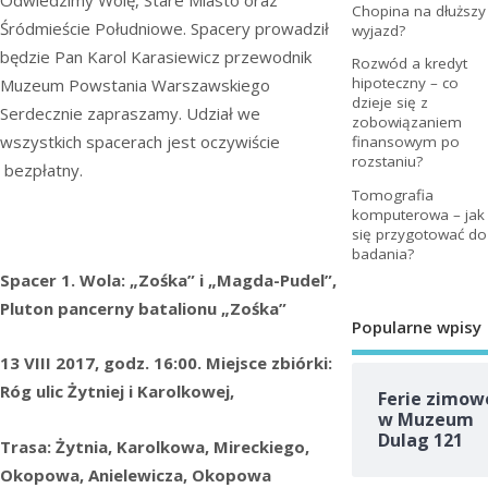
Odwiedzimy Wolę, Stare Miasto oraz
Chopina na dłuższy
Śródmieście Południowe. Spacery prowadził
wyjazd?
będzie Pan Karol Karasiewicz przewodnik
Rozwód a kredyt
hipoteczny – co
Muzeum Powstania Warszawskiego
dzieje się z
Serdecznie zapraszamy. Udział we
zobowiązaniem
wszystkich spacerach jest oczywiście
finansowym po
rozstaniu?
bezpłatny.
Tomografia
komputerowa – jak
się przygotować do
badania?
Spacer 1. Wola: „Zośka” i „Magda-Pudel”,
Pluton pancerny batalionu „Zośka”
Popularne wpisy
13 VIII 2017, godz. 16:00. Miejsce zbiórki:
Róg ulic Żytniej i Karolkowej,
Ferie zimow
w Muzeum
Dulag 121
Trasa: Żytnia, Karolkowa, Mireckiego,
Okopowa, Anielewicza, Okopowa