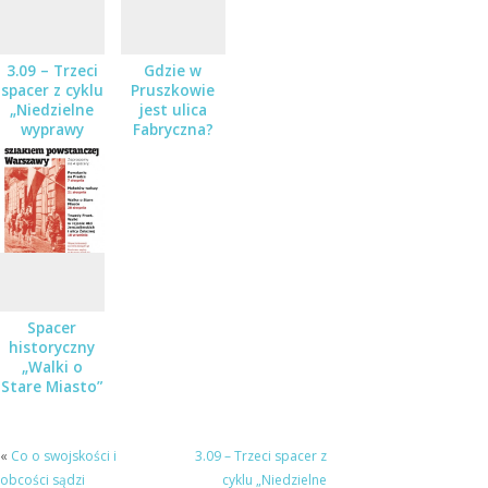
3.09 – Trzeci
Gdzie w
spacer z cyklu
Pruszkowie
„Niedzielne
jest ulica
wyprawy
Fabryczna?
szlakiem
Spacer po
powstańczej
śladach
Warszawy”-
pruszkowskiego
Muzeum
przemysłu
Dulag 121
Spacer
historyczny
„Walki o
Stare Miasto”
«
Co o swojskości i
3.09 – Trzeci spacer z
obcości sądzi
cyklu „Niedzielne