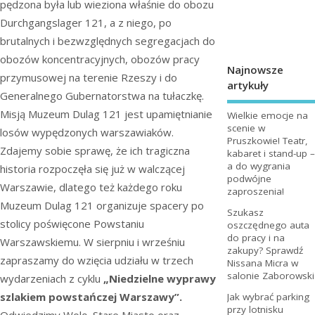
pędzona była lub wieziona właśnie do obozu
Durchgangslager 121, a z niego, po
brutalnych i bezwzględnych segregacjach do
obozów koncentracyjnych, obozów pracy
Najnowsze
przymusowej na terenie Rzeszy i do
artykuły
Generalnego Gubernatorstwa na tułaczkę.
Misją Muzeum Dulag 121 jest upamiętnianie
Wielkie emocje na
scenie w
losów wypędzonych warszawiaków.
Pruszkowie! Teatr,
Zdajemy sobie sprawę, że ich tragiczna
kabaret i stand-up –
a do wygrania
historia rozpoczęła się już w walczącej
podwójne
Warszawie, dlatego też każdego roku
zaproszenia!
Muzeum Dulag 121 organizuje spacery po
Szukasz
stolicy poświęcone Powstaniu
oszczędnego auta
do pracy i na
Warszawskiemu. W sierpniu i wrześniu
zakupy? Sprawdź
zapraszamy do wzięcia udziału w trzech
Nissana Micra w
salonie Zaborowski
wydarzeniach z cyklu
„Niedzielne wyprawy
szlakiem powstańczej Warszawy”.
Jak wybrać parking
przy lotnisku