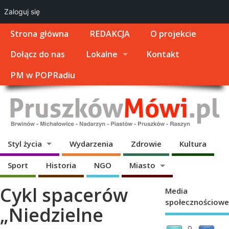
Zaloguj się
Strona główna
REDAKCJA
O projekcie
Dołącz do nas
Lokalne
Kontakt
PM w POPRadiu
Styl życia
Wydarzenia
Zdrowie
Kultura
Sport
Historia
NGO
Miasto
Cykl spacerów
Media
społecznościowe
„Niedzielne
0