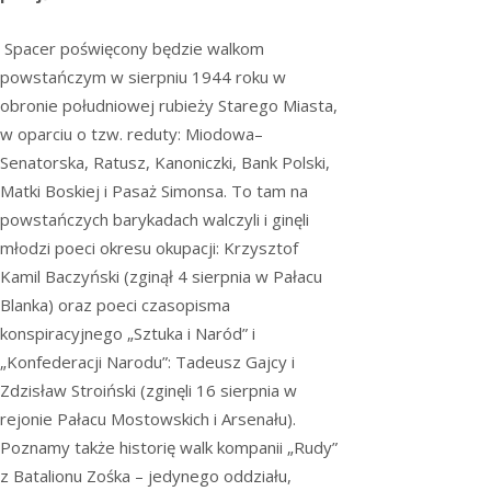
Spacer poświęcony będzie walkom
powstańczym w sierpniu 1944 roku w
obronie południowej rubieży Starego Miasta,
w oparciu o tzw. reduty: Miodowa–
Senatorska, Ratusz, Kanoniczki, Bank Polski,
Matki Boskiej i Pasaż Simonsa. To tam na
powstańczych barykadach walczyli i ginęli
młodzi poeci okresu okupacji: Krzysztof
Kamil Baczyński (zginął 4 sierpnia w Pałacu
Blanka) oraz poeci czasopisma
konspiracyjnego „Sztuka i Naród” i
„Konfederacji Narodu”: Tadeusz Gajcy i
Zdzisław Stroiński (zginęli 16 sierpnia w
rejonie Pałacu Mostowskich i Arsenału).
Poznamy także historię walk kompanii „Rudy”
z Batalionu Zośka – jedynego oddziału,