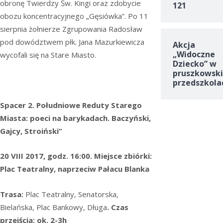
obronę Twierdzy Św. Kingi oraz zdobycie
121
obozu koncentracyjnego „Gęsiówka”. Po 11
sierpnia żołnierze Zgrupowania Radosław
pod dowództwem płk. Jana Mazurkiewicza
Akcja
„Widoczne
wycofali się na Stare Miasto.
Dziecko” w
pruszkowski
przedszkola
Spacer 2. Południowe Reduty Starego
Miasta: poeci na barykadach. Baczyński,
Gajcy, Stroiński”
20 VIII 2017, godz. 16:00. Miejsce zbiórki:
Plac Teatralny, naprzeciw Pałacu Blanka
Trasa:
Plac Teatralny, Senatorska,
Bielańska, Plac Bankowy, Długa
. Czas
przejścia: ok. 2-3h