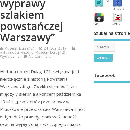
wyprawy
3,522
szlakiem
followers
fans
powstańczej
91
412
shared
subscribe
Szukaj na stronie
Warszawy”
Muzeum Dulag121
24 lipca, 2017
Aktualności
,
Historia
,
Muzeum Dulag121
,
Wydarzenia
No Comment
Historia obozu Dulag 121 związana jest
facebook
nierozłącznie z historią Powstania
Warszawskiego. Zwykło się mówić, że
między 7 sierpnia a końcem października
1944 r. „przez obóz przejściowy w
Pruszkowie przeszła cała Warszawa” i jest
w tym dużo prawdy, ponieważ ludność
cywilna wypędzona z walczącego miasta