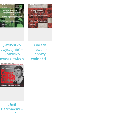
„Wszystko
Obrazy
zwyczajnie” –
niewoli –
Stawisko
obrazy
Iwaszkiewiczów
wolności –
w czasie
koncert w
wojny i
ramach cyklu
pokoju
Karty historii
w Muzeum
Dulag 121
„Emil
Barchański –