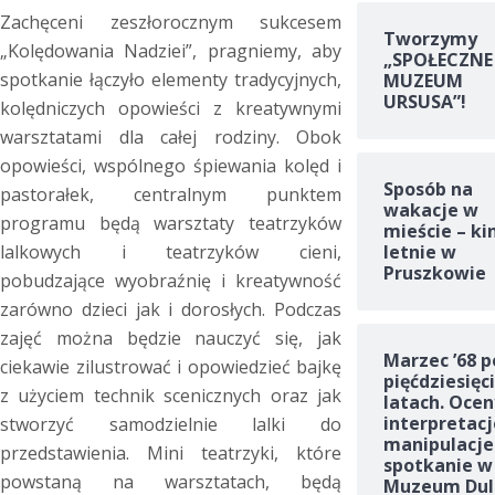
Zachęceni zeszłorocznym sukcesem
Tworzymy
„Kolędowania Nadziei”, pragniemy, aby
„SPOŁECZNE
spotkanie łączyło elementy tradycyjnych,
MUZEUM
URSUSA”!
kolędniczych opowieści z kreatywnymi
warsztatami dla całej rodziny. Obok
opowieści, wspólnego śpiewania kolęd i
Sposób na
pastorałek, centralnym punktem
wakacje w
programu będą warsztaty teatrzyków
mieście – ki
letnie w
lalkowych i teatrzyków cieni,
Pruszkowie
pobudzające wyobraźnię i kreatywność
zarówno dzieci jak i dorosłych. Podczas
zajęć można będzie nauczyć się, jak
Marzec ’68 p
ciekawie zilustrować i opowiedzieć bajkę
pięćdziesięc
z użyciem technik scenicznych oraz jak
latach. Ocen
interpretacj
stworzyć samodzielnie lalki do
manipulacje
przedstawienia. Mini teatrzyki, które
spotkanie w
powstaną na warsztatach, będą
Muzeum Dul