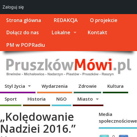
Zaloguj się
Strona główna
REDAKCJA
O projekcie
Dołącz do nas
Lokalne
Kontakt
PM w POPRadiu
Styl życia
Wydarzenia
Zdrowie
Kultura
Sport
Historia
NGO
Miasto
„Kolędowanie
Media
społecznościowe
Nadziei 2016.”
0