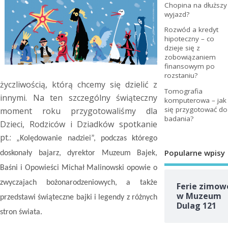
Chopina na dłuższy
wyjazd?
Rozwód a kredyt
hipoteczny – co
dzieje się z
zobowiązaniem
finansowym po
rozstaniu?
życzliwością, którą chcemy się dzielić z
Tomografia
innymi. Na ten szczególny świąteczny
komputerowa – jak
się przygotować do
moment roku przygotowaliśmy dla
badania?
Dzieci, Rodziców i Dziadków spotkanie
pt.:
„Kolędowanie nadziei”, podczas którego
Popularne wpisy
doskonały bajarz, dyrektor Muzeum Bajek,
Baśni i Opowieści Michał Malinowski opowie o
zwyczajach bożonarodzeniowych, a także
Ferie zimow
w Muzeum
przedstawi świąteczne bajki i legendy z różnych
Dulag 121
stron świata.