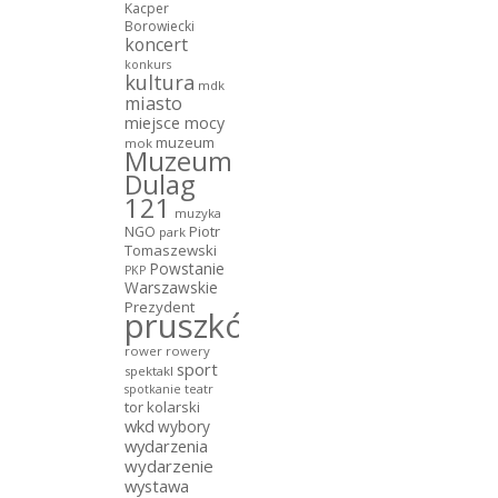
Kacper
Borowiecki
koncert
konkurs
kultura
mdk
miasto
miejsce mocy
muzeum
mok
Muzeum
Dulag
121
muzyka
NGO
Piotr
park
Tomaszewski
Powstanie
PKP
Warszawskie
Prezydent
pruszków
rower
rowery
sport
spektakl
teatr
spotkanie
tor kolarski
wkd
wybory
wydarzenia
wydarzenie
wystawa