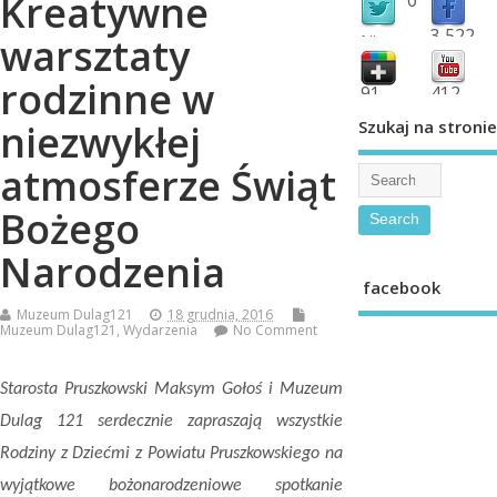
Kreatywne
3,522
warsztaty
followers
fans
rodzinne w
91
412
shared
subscribe
Szukaj na stronie
niezwykłej
atmosferze Świąt
Bożego
Narodzenia
facebook
Muzeum Dulag121
18 grudnia, 2016
Muzeum Dulag121
,
Wydarzenia
No Comment
Starosta Pruszkowski Maksym Gołoś i Muzeum
Dulag 121 serdecznie zapraszają wszystkie
Rodziny z Dziećmi z Powiatu Pruszkowskiego na
wyjątkowe bożonarodzeniowe spotkanie