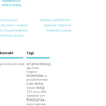
najmłodsza
ofiara stanu
wojennego” –
spotkanie w
Muzeum
«
Rozmowa z
Wystawa „Solidarność i
Dulag 121
„morsami” – Audycja
wsparcie” zagości w
Co Pruszków Mówi w
Podkowie Leśnej
»
POPradiu 92,8 fm
kontakt
Tagi
art.pruszków.pl
pruszkowmowi@gmail.com
bgż arena
bieganie
brwinów
co
pruszków mówi
czas wolny
dulag
debata
121
film
dzieci
Galaktyka Gier
historia
ii
wojna światowa