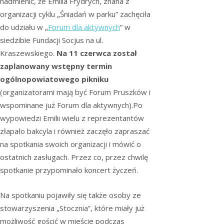
nadmienić, że Emilia Frydrych, znana z
organizacji cyklu „Śniadań w parku” zachęciła
do udziału w „
Forum dla aktywnych
” w
siedzibie Fundacji Socjus na ul.
Kraszewskiego.
Na 11 czerwca został
zaplanowany wstępny termin
ogólnopowiatowego pikniku
(organizatorami mają być Forum Pruszków i
wspominane już Forum dla aktywnych).Po
wypowiedzi Emilii wielu z reprezentantów
złapało bakcyla i również zaczęło zapraszać
na spotkania swoich organizacji i mówić o
ostatnich zasługach. Przez co, przez chwilę
spotkanie przypominało koncert życzeń.
Na spotkaniu pojawiły się także osoby ze
stowarzyszenia „Stocznia”, które miały już
możliwość gościć w mieście podczas