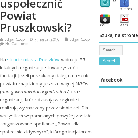
uspołecznić
3,522
Powiat
followers
fans
Pruszkowski?
91
412
shared
subscribe
Szukaj na stronie
Edgar Czop
7 marca, 2016
Edgar Czop
No Comment
Na
stronie miasta Pruszków
widnieje 55
lokalnych organizacji, stowarzyszeń i
fundacji. Jeżeli poszukamy dalej, na terenie
facebook
powiatu znajdziemy jeszcze więcej NGOs
(
non-governmental organizations
) oraz
organizacji, które działają w regionie i
realizują wyznaczony przez siebie cel. Dla
wszystkich wspomnianych powyżej zostało
zorganizowane spotkanie „Powiat dla
społecznie aktywnych”, którego inicjatorem