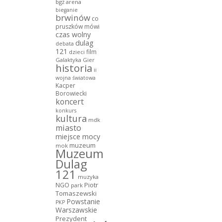
bgż arena
bieganie
brwinów
co
pruszków mówi
czas wolny
dulag
debata
121
film
dzieci
Galaktyka Gier
historia
ii
wojna światowa
Kacper
Borowiecki
koncert
konkurs
kultura
mdk
miasto
miejsce mocy
muzeum
mok
Muzeum
Dulag
121
muzyka
NGO
Piotr
park
Tomaszewski
Powstanie
PKP
Warszawskie
Prezydent