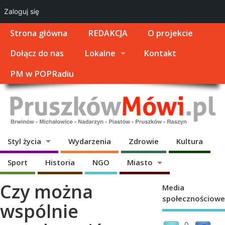
Zaloguj się
Strona główna
REDAKCJA
O projekcie
Dołącz do nas
Lokalne
Kontakt
PM w POPRadiu
Styl życia
Wydarzenia
Zdrowie
Kultura
Sport
Historia
NGO
Miasto
Czy można
Media
społecznościowe
wspólnie
0