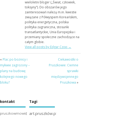
wieloletni bloger („Świat, człowiek,
toksyny”). Do obszarów jego
zainteresowań należą m.in. kwestie
związane z Półwyspem Koreańskim,
polityka energetyczna, polska
polityka zagraniczna, stosunki
transatlantyckie, Unia Europejska i
przemiany społeczne zachodzące na
całym globie.
View all posts by Edgar Czop
→
«
Plac po bożnicy i
Ciekawostki o
mykwie zagrożony –
Pruszkowie: Ciemne
plany na budowę
sprawki
kolejnego nowego
międzywojennego
bloku?
Pruszkowa
»
kontakt
Tagi
art.pruszków.pl
pruszkowmowi@gmail.com