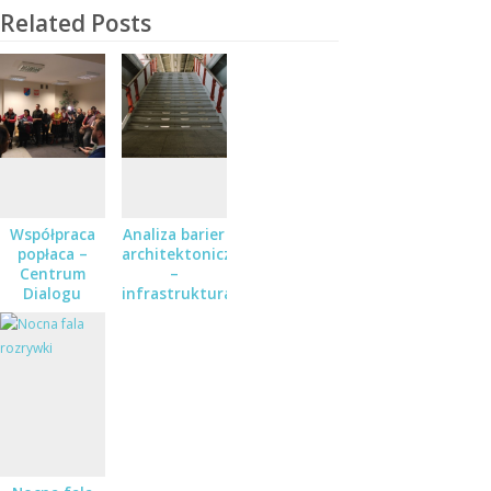
Related Posts
Współpraca
Analiza barier
popłaca –
architektoniczno
Centrum
–
Dialogu
infrastrukturalnych
Społecznego
dla osób
otwarte!
niepełnosprawnych