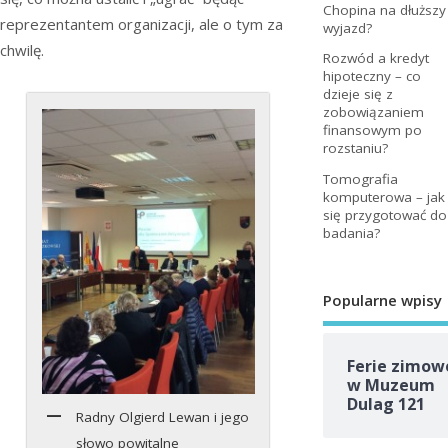
Chopina na dłuższy
reprezentantem organizacji, ale o tym za
wyjazd?
chwilę.
Rozwód a kredyt
hipoteczny – co
dzieje się z
zobowiązaniem
finansowym po
rozstaniu?
Tomografia
komputerowa – jak
się przygotować do
badania?
Popularne wpisy
Ferie zimow
w Muzeum
Dulag 121
Radny Olgierd Lewan i jego
słowo powitalne