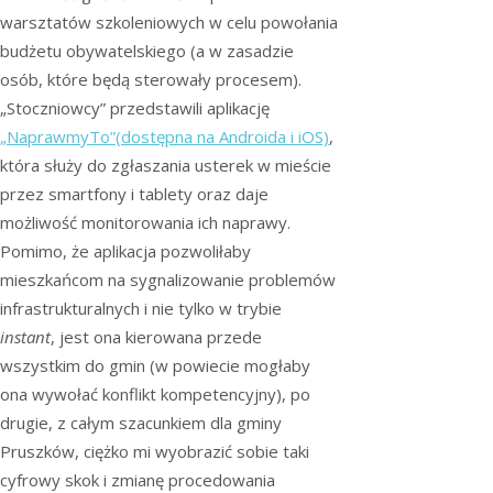
warsztatów szkoleniowych w celu powołania
budżetu obywatelskiego (a w zasadzie
osób, które będą sterowały procesem).
„Stoczniowcy” przedstawili aplikację
„NaprawmyTo”(dostępna na Androida i iOS)
,
która służy do zgłaszania usterek w mieście
przez smartfony i tablety oraz daje
możliwość monitorowania ich naprawy.
Pomimo, że aplikacja pozwoliłaby
mieszkańcom na sygnalizowanie problemów
infrastrukturalnych i nie tylko w trybie
instant
, jest ona kierowana przede
wszystkim do gmin (w powiecie mogłaby
ona wywołać konflikt kompetencyjny), po
drugie, z całym szacunkiem dla gminy
Pruszków, ciężko mi wyobrazić sobie taki
cyfrowy skok i zmianę procedowania