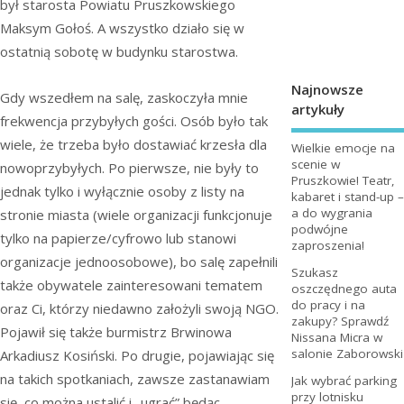
był starosta Powiatu Pruszkowskiego
Maksym Gołoś. A wszystko działo się w
ostatnią sobotę w budynku starostwa.
Najnowsze
Gdy wszedłem na salę, zaskoczyła mnie
artykuły
frekwencja przybyłych gości. Osób było tak
wiele, że trzeba było dostawiać krzesła dla
Wielkie emocje na
scenie w
nowoprzybyłych. Po pierwsze, nie były to
Pruszkowie! Teatr,
jednak tylko i wyłącznie osoby z listy na
kabaret i stand-up –
a do wygrania
stronie miasta (wiele organizacji funkcjonuje
podwójne
tylko na papierze/cyfrowo lub stanowi
zaproszenia!
organizacje jednoosobowe), bo salę zapełnili
Szukasz
także obywatele zainteresowani tematem
oszczędnego auta
do pracy i na
oraz Ci, którzy niedawno założyli swoją NGO.
zakupy? Sprawdź
Pojawił się także burmistrz Brwinowa
Nissana Micra w
salonie Zaborowski
Arkadiusz Kosiński. Po drugie, pojawiając się
na takich spotkaniach, zawsze zastanawiam
Jak wybrać parking
przy lotnisku
się, co można ustalić i „ugrać” będąc