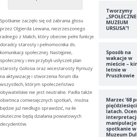
Tworzymy
„SPOŁECZNE
Spotkanie zaczęło się od zabrania głosu
MUZEUM
URSUSA”!
przez Olgierda Lewana, niezrzeszonego
radnego z Malich, który obecnie pełni funkcje
doradcy starosty i pełnomocnika ds.
Sposób na
komunikacji społecznej. Następnie,
wakacje w
społecznicy i inni przybyli usłyszeli plan
mieście – ki
starosty Gołosia oraz wicestarosty Rymuzy
letnie w
Pruszkowie
na aktywizację i stworzenia forum dla
wszystkich, którym społeczeństwo
obywatelskie nie jest neutralne. Padła także
Marzec ’68 p
obietnica comiesięcznych spotkań, można
pięćdziesięc
będzie już niedługo sprawdzić, na ile
latach. Ocen
skuteczne będą działania powiatowych
interpretacj
manipulacje
decydentów.
spotkanie w
Muzeum Dul