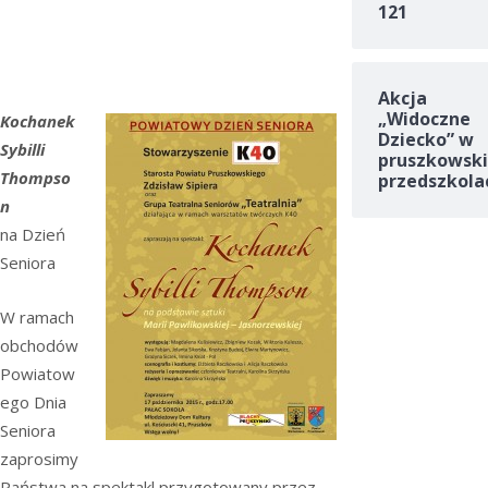
121
Akcja
„Widoczne
Kochanek
Dziecko” w
Sybilli
pruszkowski
Thompso
przedszkola
n
na Dzień
Seniora
W ramach
obchodów
Powiatow
ego Dnia
Seniora
zaprosimy
Państwa na spektakl przygotowany przez