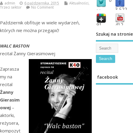
admin
6 października, 2015
Aktualności
,
Trzeci sektor
No Comment
3,522
followers
fans
Październik obfituje w wiele wydarzeń,
91
412
których nie można przegapić!
shared
subscribe
Szukaj na stronie
WALC BASTON
recital Żanny Gierasimowej
Zaprasza
my na
facebook
recital
Żanny
Gierasim
owej
–
aktorki,
reżysera,
kompozyt