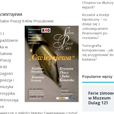
Chopina na dłuższy
wyjazd?
CWIETAJEWA
Rozwód a kredyt
hipoteczny – co
Salon Poezji K40
w Pruszkowie
dzieje się z
zobowiązaniem
finansowym po
11
rozstaniu?
październi
Tomografia
ka w
komputerowa – jak
Salonie
się przygotować do
badania?
Poezji
K40
zagości
Popularne wpisy
poezja i
muzyka
Ferie zimow
rosyjska.
w Muzeum
Wzruszają
Dulag 121
ce
wiersze o miłości Mariny Cwietajewej czytać