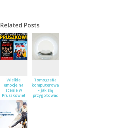
Related Posts
Wielkie
Tomografia
emocje na
komputerowa
scenie w
– jak się
Pruszkowie!
przygotować
Teatr,
do badania?
kabaret i
stand-up – a
do wygrania
podwójne
zaproszenia!