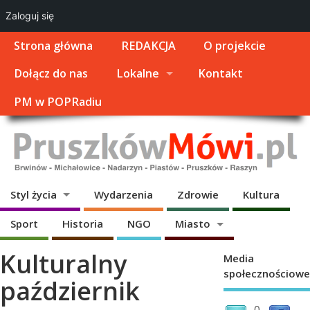
Zaloguj się
Strona główna
REDAKCJA
O projekcie
Dołącz do nas
Lokalne
Kontakt
PM w POPRadiu
Styl życia
Wydarzenia
Zdrowie
Kultura
Sport
Historia
NGO
Miasto
Kulturalny
Media
społecznościowe
październik
0