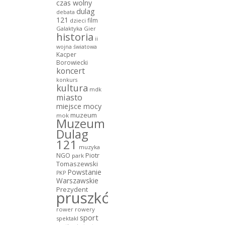
czas wolny
dulag
debata
121
film
dzieci
Galaktyka Gier
historia
ii
wojna światowa
Kacper
Borowiecki
koncert
konkurs
kultura
mdk
miasto
miejsce mocy
muzeum
mok
Muzeum
Dulag
121
muzyka
NGO
Piotr
park
Tomaszewski
Powstanie
PKP
Warszawskie
Prezydent
pruszków
rower
rowery
sport
spektakl