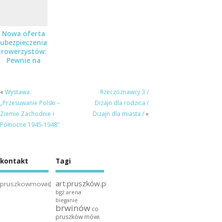
Nowa oferta
ubezpieczenia
rowerzystów:
Pewnie na
Rower
«
Wystawa
Rzeczoznawcy 3 /
„Przesuwanie Polski –
Dizajn dla rodzica /
Ziemie Zachodnie i
Dizajn dla miasta /
»
Północne 1945-1948”
kontakt
Tagi
art.pruszków.pl
pruszkowmowi@gmail.com
bgż arena
bieganie
brwinów
co
pruszków mówi