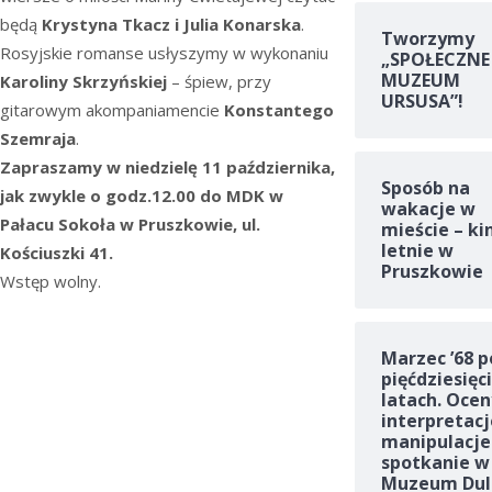
będą
Krystyna Tkacz i Julia Konarska
.
Tworzymy
Rosyjskie romanse usłyszymy w wykonaniu
„SPOŁECZNE
MUZEUM
Karoliny Skrzyńskiej
– śpiew, przy
URSUSA”!
gitarowym akompaniamencie
Konstantego
Szemraja
.
Zapraszamy w niedzielę 11 października,
Sposób na
jak zwykle o godz.12.00 do MDK w
wakacje w
Pałacu Sokoła w Pruszkowie, ul.
mieście – ki
letnie w
Kościuszki 41.
Pruszkowie
Wstęp wolny.
Marzec ’68 p
pięćdziesięc
latach. Ocen
interpretacj
manipulacje
spotkanie w
Muzeum Dul