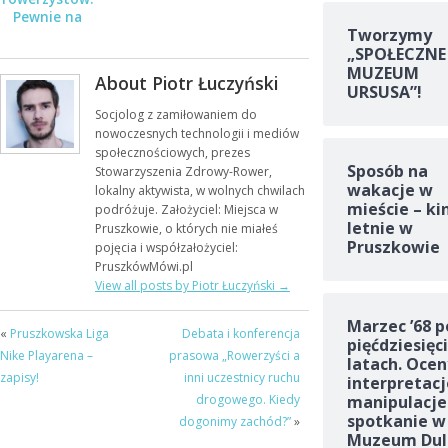
Pewnie na
Tworzymy
Rower
„SPOŁECZNE
MUZEUM
About Piotr Łuczyński
URSUSA”!
Socjolog z zamiłowaniem do
nowoczesnych technologii i mediów
społecznościowych, prezes
Sposób na
Stowarzyszenia Zdrowy-Rower,
wakacje w
lokalny aktywista, w wolnych chwilach
mieście – ki
podróżuje. Założyciel: Miejsca w
letnie w
Pruszkowie, o których nie miałeś
Pruszkowie
pojęcia i współzałożyciel:
PruszkówMówi.pl
View all posts by Piotr Łuczyński
→
Marzec ’68 p
«
Pruszkowska Liga
Debata i konferencja
pięćdziesięc
Nike Playarena –
prasowa „Rowerzyści a
latach. Ocen
zapisy!
inni uczestnicy ruchu
interpretacj
drogowego. Kiedy
manipulacje
spotkanie w
dogonimy zachód?”
»
Muzeum Dul