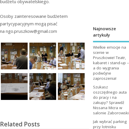
budżetu obywatelskiego.
Osoby zainteresowane budżetem
partycypacyjnym mogą pisać
Najnowsze
na ngo.pruszkow@gmail.com
artykuły
Wielkie emocje na
scenie w
Pruszkowie! Teatr,
kabaret i stand-up –
a do wygrania
podwójne
zaproszenia!
Szukasz
oszczędnego auta
do pracy i na
zakupy? Sprawdź
Nissana Micra w
salonie Zaborowski
Jak wybrać parking
Related Posts
przy lotnisku