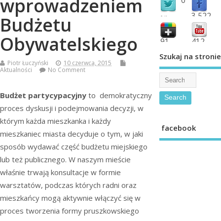
wprowadzeniem
3,522
Budżetu
followers
fans
Obywatelskiego
91
412
shared
subscribe
Szukaj na stronie
Piotr Łuczyński
10 czerwca, 2015
Aktualności
No Comment
Budżet partycypacyjny
to demokratyczny
proces dyskusji i podejmowania decyzji, w
którym każda mieszkanka i każdy
facebook
mieszkaniec miasta decyduje o tym, w jaki
sposób wydawać część budżetu miejskiego
lub też publicznego. W naszym mieście
właśnie trwają konsultacje w formie
warsztatów, podczas których radni oraz
mieszkańcy mogą aktywnie włączyć się w
proces tworzenia formy pruszkowskiego