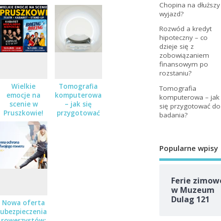
Chopina na dłuższy
wyjazd?
Rozwód a kredyt
hipoteczny – co
dzieje się z
zobowiązaniem
finansowym po
rozstaniu?
Wielkie
Tomografia
Tomografia
emocje na
komputerowa
komputerowa – jak
scenie w
– jak się
się przygotować do
Pruszkowie!
przygotować
badania?
Teatr,
do badania?
kabaret i
stand-up – a
Popularne wpisy
do wygrania
podwójne
zaproszenia!
Ferie zimow
w Muzeum
Dulag 121
Nowa oferta
ubezpieczenia
rowerzystów: