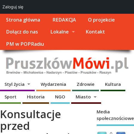
Zaloguj się
Strona główna
REDAKCJA
O projekcie
Dołącz do nas
Lokalne
Kontakt
PM w POPRadiu
Styl życia
Wydarzenia
Zdrowie
Kultura
Sport
Historia
NGO
Miasto
Konsultacje
Media
społecznościowe
przed
0