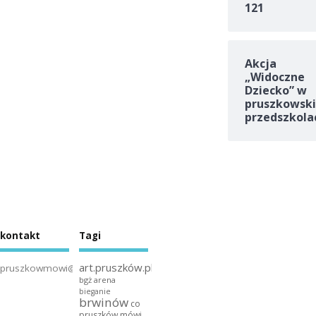
121
Akcja
„Widoczne
Dziecko” w
pruszkowski
przedszkola
kontakt
Tagi
art.pruszków.pl
pruszkowmowi@gmail.com
bgż arena
bieganie
brwinów
co
pruszków mówi