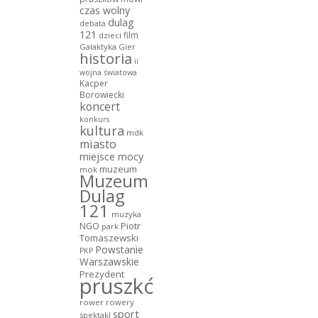
czas wolny
dulag
debata
121
film
dzieci
Galaktyka Gier
historia
ii
wojna światowa
Kacper
Borowiecki
koncert
konkurs
kultura
mdk
miasto
miejsce mocy
muzeum
mok
Muzeum
Dulag
121
muzyka
NGO
Piotr
park
Tomaszewski
Powstanie
PKP
Warszawskie
Prezydent
pruszków
rower
rowery
sport
spektakl