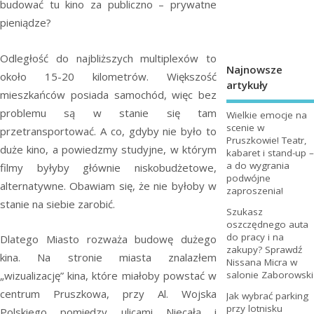
budować tu kino za publiczno – prywatne
pieniądze?
Odległość do najbliższych multiplexów to
Najnowsze
około 15-20 kilometrów. Większość
artykuły
mieszkańców posiada samochód, więc bez
problemu są w stanie się tam
Wielkie emocje na
scenie w
przetransportować. A co, gdyby nie było to
Pruszkowie! Teatr,
duże kino, a powiedzmy studyjne, w którym
kabaret i stand-up –
a do wygrania
filmy byłyby głównie niskobudżetowe,
podwójne
alternatywne. Obawiam się, że nie byłoby w
zaproszenia!
stanie na siebie zarobić.
Szukasz
oszczędnego auta
do pracy i na
Dlatego Miasto rozważa budowę dużego
zakupy? Sprawdź
kina. Na stronie miasta znalazłem
Nissana Micra w
„wizualizację” kina, które miałoby powstać w
salonie Zaborowski
centrum Pruszkowa, przy Al. Wojska
Jak wybrać parking
przy lotnisku
Polskiego pomiędzy ulicami Niecałą i