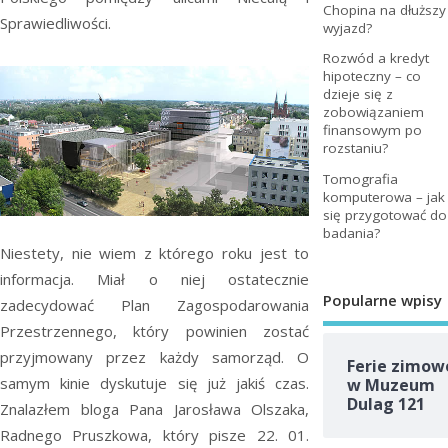
Chopina na dłuższy
Sprawiedliwości.
wyjazd?
Rozwód a kredyt
hipoteczny – co
dzieje się z
zobowiązaniem
finansowym po
rozstaniu?
Tomografia
komputerowa – jak
się przygotować do
badania?
Niestety, nie wiem z którego roku jest to
informacja. Miał o niej ostatecznie
Popularne wpisy
zadecydować Plan Zagospodarowania
Przestrzennego, który powinien zostać
przyjmowany przez każdy samorząd. O
Ferie zimow
samym kinie dyskutuje się już jakiś czas.
w Muzeum
Dulag 121
Znalazłem bloga Pana Jarosława Olszaka,
Radnego Pruszkowa, który pisze 22. 01.