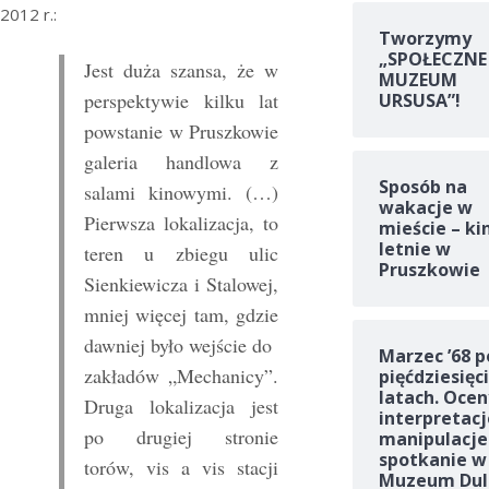
2012 r.:
Tworzymy
„SPOŁECZNE
Jest duża szansa, że w
MUZEUM
perspektywie kilku lat
URSUSA”!
powstanie w Pruszkowie
galeria handlowa z
Sposób na
salami kinowymi. (…)
wakacje w
Pierwsza lokalizacja, to
mieście – ki
letnie w
teren u zbiegu ulic
Pruszkowie
Sienkiewicza i Stalowej,
mniej więcej tam, gdzie
dawniej było wejście do
Marzec ’68 p
zakładów „Mechanicy”.
pięćdziesięc
latach. Ocen
Druga lokalizacja jest
interpretacj
po drugiej stronie
manipulacje
spotkanie w
torów, vis a vis stacji
Muzeum Dul