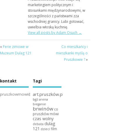
marketingiem politycznym i
stosunkami międzynarodowymi, w
szczególności z państwami zza
wschodniej granicy. Lubi gotować,
uwielbia włoską kuchnię.
View all posts by Adam Osuch
→
«
Ferie zimowe w
Co mieszkańcy i
Muzeum Dulag 121
mieszkanki myślą o
Pruszkowie ?
»
kontakt
Tagi
art.pruszków.pl
pruszkowmowi@gmail.com
bgż arena
bieganie
brwinów
co
pruszków mówi
czas wolny
dulag
debata
121
film
dzieci