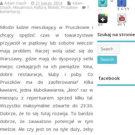
Adam Osuch
21 lutego, 2014
Adam
Osuch
,
Aktualności
,
Kultura
,
Miasto
,
Pruszków
7
3,522
followers
komentarzy
fans
91
412
Młodzi ludzie mieszkający w Pruszkowie i
shared
subscribe
Szukaj na stronie
chcący spędzić czas w towarzystwie
przyjaciół w piątkowy lub sobotni wieczór
mają problem. Raczej wolą udać się do
Warszawy, gdzie mają do dyspozycji setki
miejsc czekających na ich pieniądze. Kina,
dobre restauracje, kluby i puby. Co
facebook
Pruszków ma do zaoferowania? Kilka
kawiarni, jedna klubokawiarnia, „kino” raz w
miesiącu z repertuarem sprzed kilku tal.
Wszystko maksymalnie otwarte do 23.30.
Dobrze, że to się tutaj rozwija.
To bardzo
dobrze, że zauważono potencjał w tym
mieście. Ale czy jest on na tyle duży, żeby