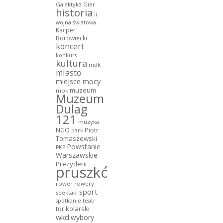
Galaktyka Gier
historia
ii
wojna światowa
Kacper
Borowiecki
koncert
konkurs
kultura
mdk
miasto
miejsce mocy
muzeum
mok
Muzeum
Dulag
121
muzyka
NGO
Piotr
park
Tomaszewski
Powstanie
PKP
Warszawskie
Prezydent
pruszków
rower
rowery
sport
spektakl
teatr
spotkanie
tor kolarski
wkd
wybory