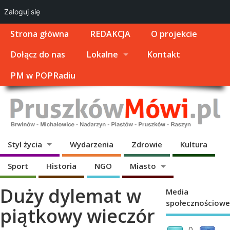
Zaloguj się
Strona główna
REDAKCJA
O projekcie
Dołącz do nas
Lokalne
Kontakt
PM w POPRadiu
Styl życia
Wydarzenia
Zdrowie
Kultura
Sport
Historia
NGO
Miasto
Duży dylemat w
Media
społecznościowe
piątkowy wieczór
0