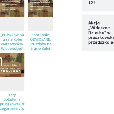
121
Akcja
„Widoczne
Dziecko” w
„Pruszków na
Spotkanie
pruszkowski
trasie Kolei
ODWOŁANE:
przedszkola
Warszawsko-
Pruszków na
Wiedeńskiej”
trasie Kolei
– Pruskoviana
Warszawsko-
w Muzeum
Wiedeńskiej –
Dulag 121
cykl
Pruskoviana
w Muzeum
Dulag 121
Trzy
pokolenia
pruszkowskich
zegarmistrzów
– spotkanie z