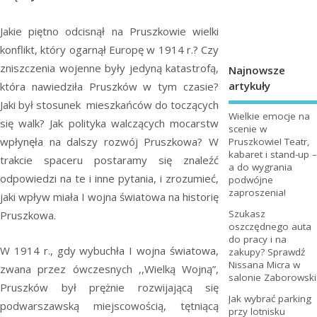
Jakie piętno odcisnął na Pruszkowie wielki
konflikt, który ogarnął Europę w 1914 r.? Czy
zniszczenia wojenne były jedyną katastrofą,
Najnowsze
artykuły
która nawiedziła Pruszków w tym czasie?
Jaki był stosunek mieszkańców do toczących
Wielkie emocje na
się walk? Jak polityka walczących mocarstw
scenie w
wpłynęła na dalszy rozwój Pruszkowa? W
Pruszkowie! Teatr,
kabaret i stand-up –
trakcie spaceru postaramy się znaleźć
a do wygrania
odpowiedzi na te i inne pytania, i zrozumieć,
podwójne
zaproszenia!
jaki wpływ miała I wojna światowa na historię
Szukasz
Pruszkowa.
oszczędnego auta
do pracy i na
W 1914 r., gdy wybuchła I wojna światowa,
zakupy? Sprawdź
Nissana Micra w
zwana przez ówczesnych ,,Wielką Wojną”,
salonie Zaborowski
Pruszków był prężnie rozwijającą się
Jak wybrać parking
podwarszawską miejscowością, tętniącą
przy lotnisku