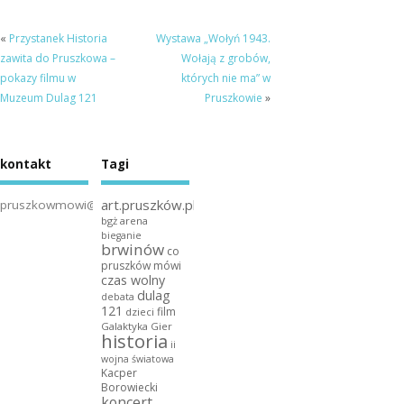
cyklu
Pruskoviana
«
Przystanek Historia
Wystawa „Wołyń 1943.
w Muzeum
zawita do Pruszkowa –
Wołają z grobów,
Dulag 121
pokazy filmu w
których nie ma” w
Muzeum Dulag 121
Pruszkowie
»
kontakt
Tagi
art.pruszków.pl
pruszkowmowi@gmail.com
bgż arena
bieganie
brwinów
co
pruszków mówi
czas wolny
dulag
debata
121
film
dzieci
Galaktyka Gier
historia
ii
wojna światowa
Kacper
Borowiecki
koncert