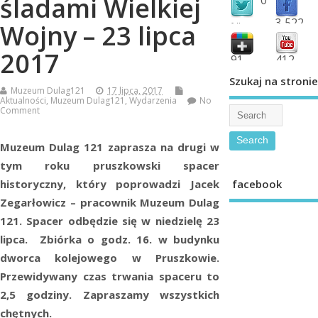
śladami Wielkiej
3,522
Wojny – 23 lipca
followers
fans
2017
91
412
shared
subscribe
Szukaj na stronie
Muzeum Dulag121
17 lipca, 2017
Aktualności
,
Muzeum Dulag121
,
Wydarzenia
No
Comment
Muzeum Dulag 121 zaprasza na drugi w
tym roku pruszkowski spacer
facebook
historyczny, który poprowadzi Jacek
Zegarłowicz – pracownik Muzeum Dulag
121. Spacer odbędzie się w niedzielę 23
lipca.
Zbiórka o godz. 16. w budynku
dworca kolejowego w Pruszkowie.
Przewidywany czas trwania spaceru to
2,5 godziny. Zapraszamy wszystkich
chętnych.