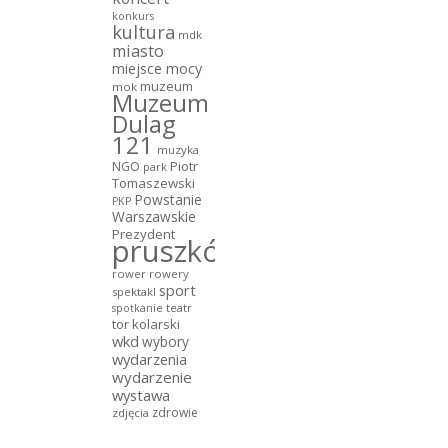
konkurs
kultura
mdk
miasto
miejsce mocy
muzeum
mok
Muzeum
Dulag
121
muzyka
NGO
Piotr
park
Tomaszewski
Powstanie
PKP
Warszawskie
Prezydent
pruszków
rower
rowery
sport
spektakl
teatr
spotkanie
tor kolarski
wkd
wybory
wydarzenia
wydarzenie
wystawa
zdrowie
zdjęcia