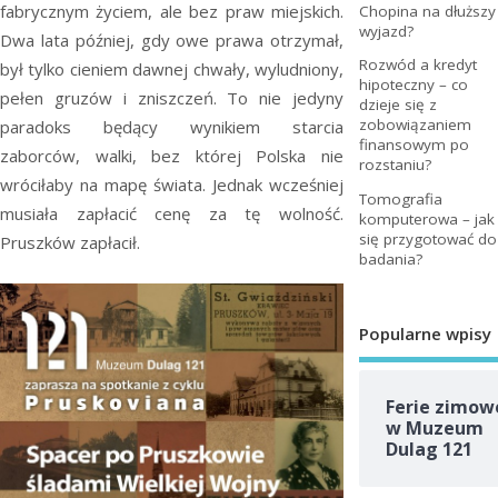
fabrycznym życiem, ale bez praw miejskich.
Chopina na dłuższy
wyjazd?
Dwa lata później, gdy owe prawa otrzymał,
Rozwód a kredyt
był tylko cieniem dawnej chwały, wyludniony,
hipoteczny – co
pełen gruzów i zniszczeń. To nie jedyny
dzieje się z
zobowiązaniem
paradoks będący wynikiem starcia
finansowym po
zaborców, walki, bez której Polska nie
rozstaniu?
wróciłaby na mapę świata. Jednak wcześniej
Tomografia
musiała zapłacić cenę za tę wolność.
komputerowa – jak
się przygotować do
Pruszków zapłacił.
badania?
Popularne wpisy
Ferie zimow
w Muzeum
Dulag 121