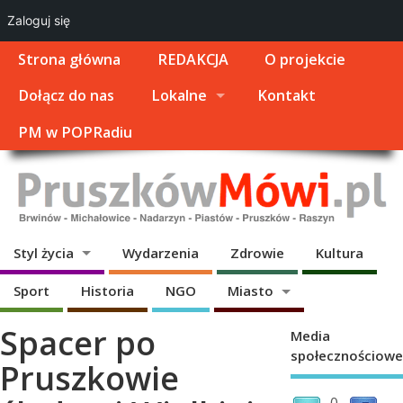
Zaloguj się
Strona główna
REDAKCJA
O projekcie
Dołącz do nas
Lokalne
Kontakt
PM w POPRadiu
Styl życia
Wydarzenia
Zdrowie
Kultura
Sport
Historia
NGO
Miasto
Spacer po
Media
społecznościowe
Pruszkowie
0