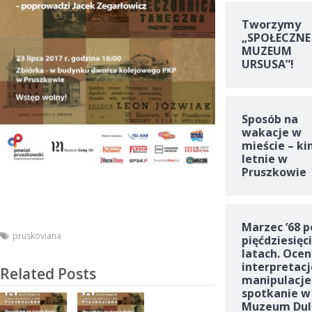
Tworzymy
„SPOŁECZNE
MUZEUM
URSUSA”!
Sposób na
wakacje w
mieście – ki
letnie w
Pruszkowie
Marzec ’68 p
pruskoviana
pięćdziesięc
latach. Ocen
interpretacj
Related Posts
manipulacje
spotkanie w
Muzeum Dul