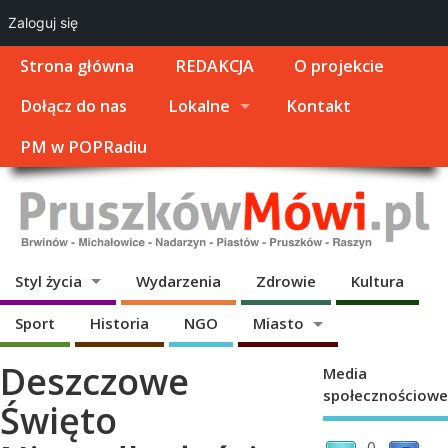
Zaloguj się
Strona główna
REDAKCJA
O projekcie
Dołącz do nas
Lokalne
Kontakt
PM w POPRadiu
Styl życia
Wydarzenia
Zdrowie
Kultura
Sport
Historia
NGO
Miasto
Deszczowe
Media
społecznościowe
Święto
0