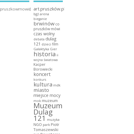
art.pruszków.pl
pruszkowmowi@gmail.com
bgż arena
bieganie
brwinów
co
pruszków mówi
czas wolny
dulag
debata
121
film
dzieci
Galaktyka Gier
historia
ii
wojna światowa
Kacper
Borowiecki
koncert
konkurs
kultura
mdk
miasto
miejsce mocy
muzeum
mok
Muzeum
Dulag
121
muzyka
NGO
Piotr
park
Tomaszewski