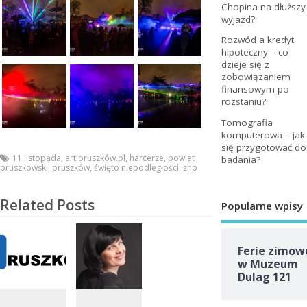
Chopina na dłuższy
wyjazd?
Rozwód a kredyt
hipoteczny – co
dzieje się z
zobowiązaniem
finansowym po
rozstaniu?
Tomografia
komputerowa – jak
się przygotować do
11 listopada
,
art.pruszków.pl
,
harcerze
,
powiat
badania?
pruszkowski
,
pruszków
,
święto niepodległości
,
zhp
Related Posts
Popularne wpisy
Ferie zimow
w Muzeum
Dulag 121