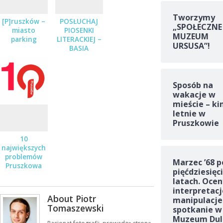
Tworzymy
[P]ruszków –
POSŁUCHAJ
„SPOŁECZNE
miasto
PIOSENKI
MUZEUM
parking
LITERACKIEJ –
URSUSA”!
BASIA
STĘPNIAK-
WILK Z
ZESPOŁEM
JUŻ 19
Sposób na
STYCZNIA
wakacje w
mieście – ki
letnie w
Pruszkowie
10
największych
problemów
Marzec ’68 p
Pruszkowa
pięćdziesięc
latach. Ocen
interpretacj
About Piotr
manipulacje
Tomaszewski
spotkanie w
Muzeum Dul