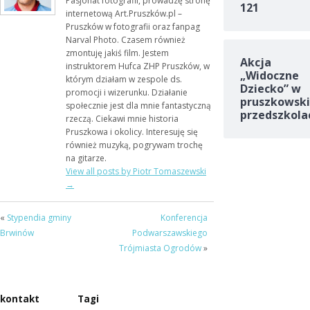
Pasjonat fotografii, prowadzę stronę
121
internetową Art.Pruszków.pl –
Pruszków w fotografii oraz fanpag
Narval Photo. Czasem również
zmontuję jakiś film. Jestem
Akcja
instruktorem Hufca ZHP Pruszków, w
„Widoczne
którym działam w zespole ds.
Dziecko” w
promocji i wizerunku. Działanie
pruszkowski
społecznie jest dla mnie fantastyczną
przedszkola
rzeczą. Ciekawi mnie historia
Pruszkowa i okolicy. Interesuję się
również muzyką, pogrywam trochę
na gitarze.
View all posts by Piotr Tomaszewski
→
«
Stypendia gminy
Konferencja
Brwinów
Podwarszawskiego
Trójmiasta Ogrodów
»
kontakt
Tagi