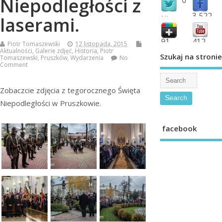
Niepodległości z
3,522
laserami.
followers
fans
91
412
Piotr Tomaszewski
12 listopada, 2015
Aktualności
,
Galerie zdjęć
,
Historia
,
Piotr
shared
subscribe
Szukaj na stronie
Tomaszewski
,
Pruszków
,
Wydarzenia
No
Comment
Zobaczcie zdjęcia z tegorocznego Święta
Niepodległości w Pruszkowie.
facebook