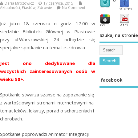
Daria Mrozowicz
17 czerwca, 2015
Aktualności
,
Piastów
,
Zdrowie
No Comment
3,522
followers
fans
Już jutro 18 czerwca o godz. 17.00 w
91
412
siedzibie Biblioteki Głównej w Piastowie
shared
subscribe
Szukaj na stronie
przy ul.Warszawskiej 24 odbędzie się
specjalne spotkanie na temat e-zdrowia.
Jest ono dedykowane dla
wszystkich zainteresowanych
osób w
wieku 50+.
facebook
Spotkanie stwarza szanse na zapoznanie się
z wartościowymi stronami internetowymi na
temat leków, lekarzy, porad o schorzeniach i
chorobach.
Spotkanie poprowadzi Animator Integracji