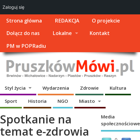
Zaloguj się
Strona główna
REDAKCJA
O projekcie
Dołącz do nas
Lokalne
Kontakt
PM w POPRadiu
Styl życia
Wydarzenia
Zdrowie
Kultura
Sport
Historia
NGO
Miasto
Spotkanie na
Media
społecznościowe
temat e-zdrowia
0