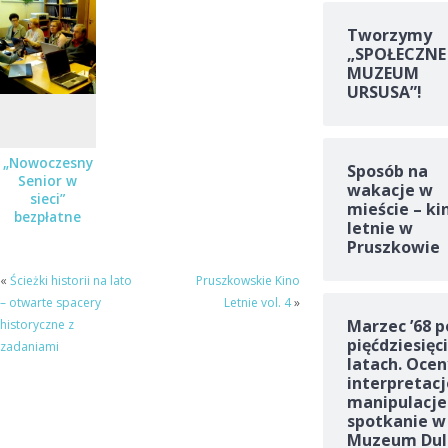
dla osób 50+
Tworzymy
„SPOŁECZNE
MUZEUM
URSUSA”!
„Nowoczesny
Sposób na
Senior w
wakacje w
sieci”
mieście – ki
bezpłatne
letnie w
zajęcia z
Pruszkowie
obsługi
komputera
«
Ścieżki historii na lato
Pruszkowskie Kino
dla osób 50+
– otwarte spacery
Letnie vol. 4
»
Marzec ’68 p
historyczne z
pięćdziesięc
zadaniami
latach. Ocen
interpretacj
manipulacje
spotkanie w
Muzeum Dul