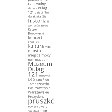
czas wolny
dulag
debata
121
film
dzieci
Galaktyka Gier
historia
ii
wojna światowa
Kacper
Borowiecki
koncert
konkurs
kultura
mdk
miasto
miejsce mocy
muzeum
mok
Muzeum
Dulag
121
muzyka
NGO
Piotr
park
Tomaszewski
Powstanie
PKP
Warszawskie
Prezydent
pruszków
rower
rowery
sport
spektakl