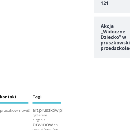
121
Akcja
„Widoczne
Dziecko” w
pruszkowski
przedszkola
kontakt
Tagi
art.pruszków.pl
pruszkowmowi@gmail.com
bgż arena
bieganie
brwinów
co
pruszków mówi