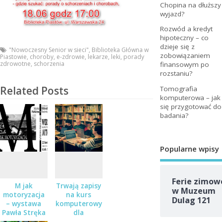
Chopina na dłuższy
wyjazd?
Rozwód a kredyt
hipoteczny – co
dzieje się z
"Nowoczesny Senior w sieci"
,
Biblioteka Główna w
zobowiązaniem
Piastowie
,
choroby
,
e-zdrowie
,
lekarze
,
leki
,
porady
zdrowotne
,
schorzenia
finansowym po
rozstaniu?
Related Posts
Tomografia
komputerowa – jak
się przygotować do
badania?
Popularne wpisy
Ferie zimow
M jak
Trwają zapisy
w Muzeum
motoryzacja
na kurs
Dulag 121
– wystawa
komputerowy
Pawła Stręka
dla
średniozaawansowanych