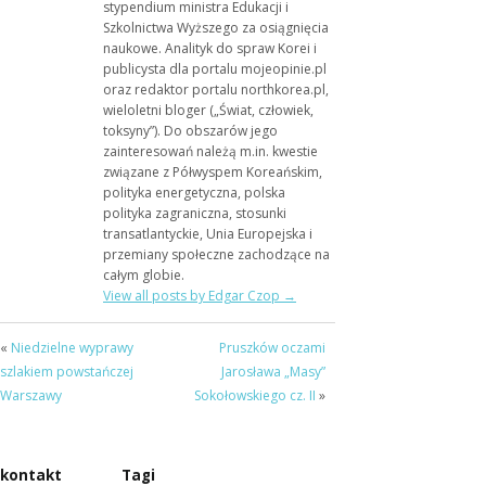
stypendium ministra Edukacji i
Szkolnictwa Wyższego za osiągnięcia
naukowe. Analityk do spraw Korei i
publicysta dla portalu mojeopinie.pl
oraz redaktor portalu northkorea.pl,
wieloletni bloger („Świat, człowiek,
toksyny”). Do obszarów jego
zainteresowań należą m.in. kwestie
związane z Półwyspem Koreańskim,
polityka energetyczna, polska
polityka zagraniczna, stosunki
transatlantyckie, Unia Europejska i
przemiany społeczne zachodzące na
całym globie.
View all posts by Edgar Czop
→
«
Niedzielne wyprawy
Pruszków oczami
szlakiem powstańczej
Jarosława „Masy”
Warszawy
Sokołowskiego cz. II
»
kontakt
Tagi