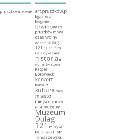
art.pruszków.pl
pruszkowmowi@gmail.com
bgż arena
bieganie
brwinów
co
pruszków mówi
czas wolny
dulag
debata
121
film
dzieci
Galaktyka Gier
historia
ii
wojna światowa
Kacper
Borowiecki
koncert
konkurs
kultura
mdk
miasto
miejsce mocy
muzeum
mok
Muzeum
Dulag
121
muzyka
NGO
Piotr
park
Tomaszewski