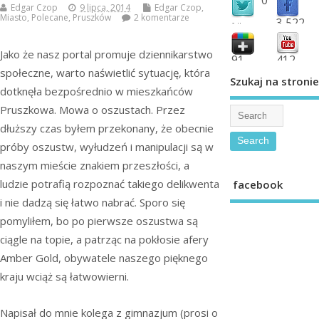
Edgar Czop
9 lipca, 2014
Edgar Czop
,
Miasto
,
Polecane
,
Pruszków
2 komentarze
3,522
followers
fans
Jako że nasz portal promuje dziennikarstwo
91
412
społeczne, warto naświetlić sytuację, która
shared
subscribe
Szukaj na stronie
dotknęła bezpośrednio w mieszkańców
Pruszkowa. Mowa o oszustach. Przez
dłuższy czas byłem przekonany, że obecnie
próby oszustw, wyłudzeń i manipulacji są w
naszym mieście znakiem przeszłości, a
ludzie potrafią rozpoznać takiego delikwenta
facebook
i nie dadzą się łatwo nabrać. Sporo się
pomyliłem, bo po pierwsze oszustwa są
ciągle na topie, a patrząc na pokłosie afery
Amber Gold, obywatele naszego pięknego
kraju wciąż są łatwowierni.
Napisał do mnie kolega z gimnazjum (prosi o