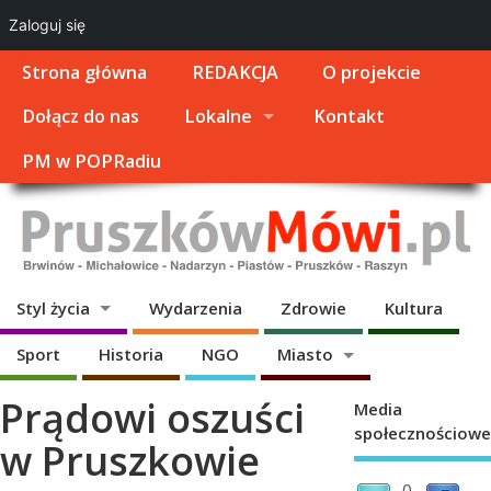
Zaloguj się
Strona główna
REDAKCJA
O projekcie
Dołącz do nas
Lokalne
Kontakt
PM w POPRadiu
Styl życia
Wydarzenia
Zdrowie
Kultura
Sport
Historia
NGO
Miasto
Prądowi oszuści
Media
społecznościowe
w Pruszkowie
0