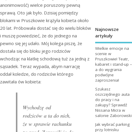
anonimowość) wielce poruszony pewną
sprawą. Oto jak było. Dzisiaj pomiędzy
blokami w Pruszkowie krążyła kobieta około
20 lat. Próbowała dostać się do wielu bloków
Najnowsze
artykuły
i muszę powiedzieć, że do jednego na
pewno się jej udało. Mój kolega piszę, że
Wielkie emocje na
dostała się do bloku jego rodziców
scenie w
wchodząc na klatkę schodową tuż za jedną z
Pruszkowie! Teatr,
kabaret i stand-up –
sąsiadek. Teraz wypada, abym narrację
a do wygrania
oddał koledze, do rodziców którego
podwójne
zaproszenia!
zawitała ów kobieta:
Szukasz
oszczędnego auta
do pracy i na
zakupy? Sprawdź
Wychodzę
od
Nissana Micra w
rodziców
a ta do nich,
salonie Zaborowski
że w sprawie rachunku
Jak wybrać parking
przy lotnisku