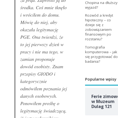
za prąd. Zaprosili ją do
Chopina na dłuższy
środka. Coś m
nie tknęło
wyjazd?
i wróciłem do domu.
Rozwód a kredyt
hipoteczny – co
Mówię do niej, aby
dzieje się z
okazała legitymację
zobowiązaniem
finansowym po
PGE. Ona twierdzi, że
rozstaniu?
to jej pierwszy dzień w
Tomografia
pracy i nie ma tego, w
komputerowa – jak
się przygotować do
zamian proponuje
badania?
dowód osobisty. Znam
przepisy GIODO i
Popularne wpisy
kategorycznie
odmówiłem poznania jej
danych osobowych.
Ferie zimow
w Muzeum
Ponowiłem prośbę o
Dulag 121
legitymację świadczącą,