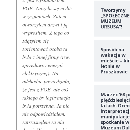
iż jest wysłannikiem
PGE. Zaczęła się mylić
Tworzymy
„SPOŁECZNE
w zeznaniach. Zatem
MUZEUM
otworzyłem drzwi i ją
URSUSA”!
wyprosiłem. Z tego co
zdążyłem się
zorientować osoba ta
Sposób na
wakacje w
była z innej firmy (tzw.
mieście – ki
sprzedawcy energii
letnie w
Pruszkowie
elektrycznej). Na
odchodne powiedziała,
że jest z PGE, ale coś
Marzec ’68 p
takiego by legitymacja
pięćdziesięc
była potrzebna. Ja nic
latach. Ocen
interpretacj
nie odpowiedziałem,
manipulacje
zatrzasnąłem za nią
spotkanie w
Muzeum Dul