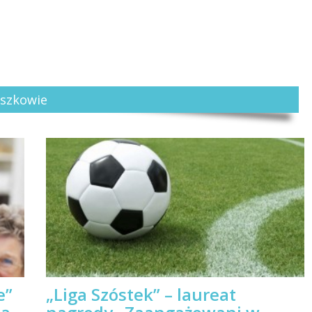
uszkowie
e”
„Liga Szóstek” – laureat