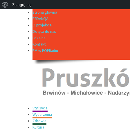
O
Zaloguj się
Strona główna
WordPressie
REDAKCJA
O projekcie
Dołącz do nas
Lokalne
Kontakt
PM w POPRadiu
Styl życia
Wydarzenia
Zdrowie
Kultura