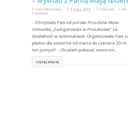
– wywiad z Panią Mają Nider
Daria Mrozowicz
3 maja, 2015
Polecane
No
Comment
- Otrzymała Pani od portalu Pruszków Mówi
statuetkę „Zaangażowani w Pruszkowie” za
działalność w wolontariacie. Organizowała Pani za
pilates dla seniorów od marca do czerwca 2014.
ten pomysł? - Chciałam pokazać seniorom…
czytaj więcej