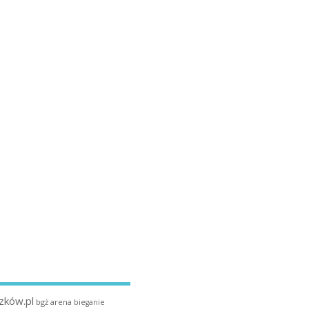
zków.pl
bgż arena
bieganie