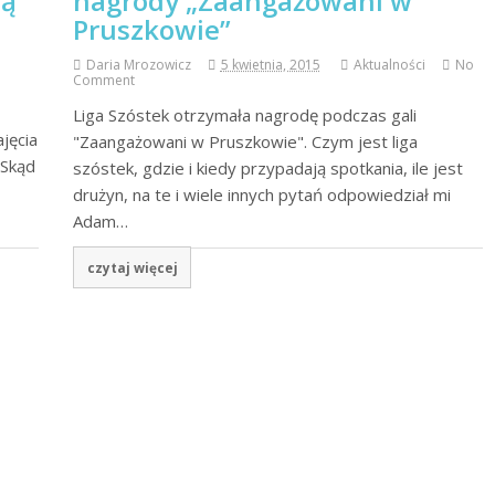
lą
nagrody „Zaangażowani w
Pruszkowie”
Daria Mrozowicz
5 kwietnia, 2015
Aktualności
No
Comment
Liga Szóstek otrzymała nagrodę podczas gali
jęcia
"Zaangażowani w Pruszkowie". Czym jest liga
 Skąd
szóstek, gdzie i kiedy przypadają spotkania, ile jest
drużyn, na te i wiele innych pytań odpowiedział mi
Adam…
czytaj więcej