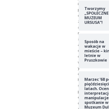
i
Tworzymy
p
„SPOŁECZNE
o
MUZEUM
z
URSUSA”!
a
r
z
Sposób na
ą
wakacje w
d
mieście – ki
letnie w
o
Pruszkowie
w
y
c
Marzec ’68 p
h
pięćdziesięc
s
latach. Ocen
p
interpretacj
e
manipulacje
spotkanie w
c
Muzeum Dul
j