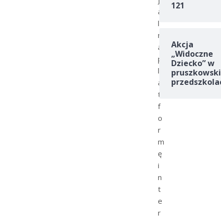
121
a
l
n
Akcja
ą
„Widoczne
p
Dziecko” w
l
pruszkowski
przedszkola
a
t
f
o
r
m
ę
i
n
t
e
r