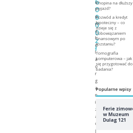
6
o
Chopina na dłuższy
0
wyjazd?
t
0
o
Rozwód a kredyt
0
hipoteczny – co
w
dzieje się z
0
a
zobowiązaniem
ł
z
finansowym po
rozstaniu?
d
ł
l
Tomografia
komputerowa – jak
a
się przygotować do
o
badania?
r
g
a
Popularne wpisy
n
i
Ferie zimow
z
w Muzeum
a
Dulag 121
c
j