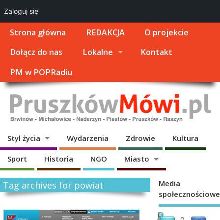
Zaloguj się
Strona główna
REDAKCJA
O projekcie
Dołącz do nas
Lokalne
Kontakt
PM w POPRadiu
Styl życia
Wydarzenia
Zdrowie
Kultura
Sport
Historia
NGO
Miasto
Media
Tag archives for powiat
społecznościowe
P
P
0