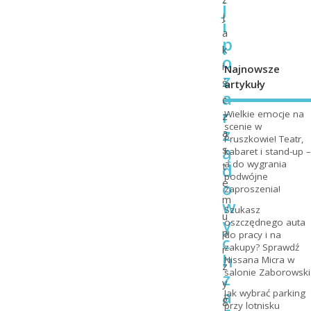
j
j
i
a
p
k
o
i
Najnowsze
z
ś
artykuły
a
c
r
Wielkie emocje na
z
scenie w
z
a
Pruszkowie! Teatr,
ą
s
kabaret i stand-up –
a do wygrania
d
t
podwójne
e
o
zaproszenia!
m
w
Szukasz
u
y
oszczędnego auta
p
do pracy i na
c
zakupy? Sprawdź
r
h
Nissana Micra w
z
salonie Zaborowski
z
y
a
Jak wybrać parking
g
przy lotnisku