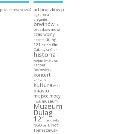
art.pruszków.pl
pruszkowmowi@gmail.com
bgż arena
bieganie
brwinów
co
pruszków mówi
czas wolny
dulag
debata
121
film
dzieci
Galaktyka Gier
historia
ii
wojna światowa
Kacper
Borowiecki
koncert
konkurs
kultura
mdk
miasto
miejsce mocy
muzeum
mok
Muzeum
Dulag
121
muzyka
NGO
Piotr
park
Tomaszewski