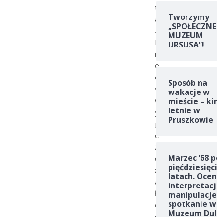
t
Tworzymy
a
„SPOŁECZNE
.
MUZEUM
K
URSUSA”!
i
e
d
Sposób na
y
wakacje w
w
mieście – ki
letnie w
y
Pruszkowie
j
e
ż
Marzec ’68 p
d
pięćdziesięc
ż
latach. Ocen
a
interpretacj
ł
manipulacje
spotkanie w
e
Muzeum Dul
m