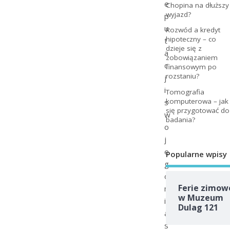
e
Chopina na dłuższy
wyjazd?
p
u
Rozwód a kredyt
hipoteczny – co
t
dzieje się z
a
zobowiązaniem
c
finansowym po
rozstaniu?
j
i
Tomografia
komputerowa – jak
s
się przygotować do
w
badania?
o
j
e
Popularne wpisy
g
o
Ferie zimow
m
w Muzeum
i
Dulag 121
a
s