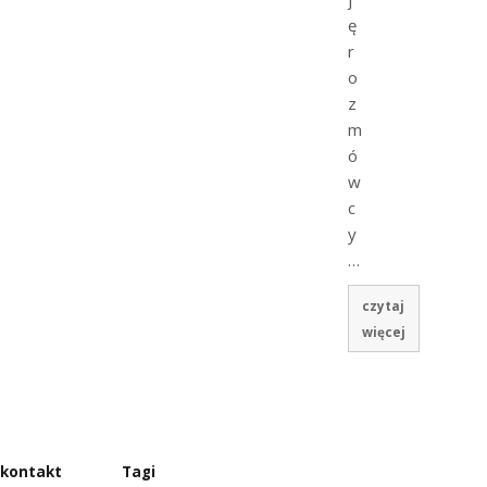
ę
r
o
z
m
ó
w
c
y
…
czytaj
więcej
kontakt
Tagi