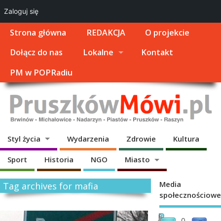
Zaloguj się
Strona główna
REDAKCJA
O projekcie
Dołącz do nas
Lokalne
Kontakt
PM w POPRadiu
Styl życia
Wydarzenia
Zdrowie
Kultura
Sport
Historia
NGO
Miasto
Media
Tag archives for mafia
społecznościowe
P
B
0