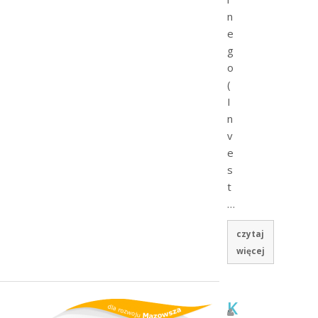
n
e
g
o
(
I
n
v
e
s
t
…
czytaj
więcej
K
„