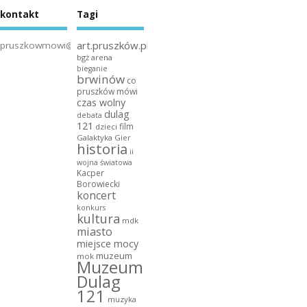
kontakt
Tagi
art.pruszków.pl
pruszkowmowi@gmail.com
bgż arena
bieganie
brwinów
co
pruszków mówi
czas wolny
dulag
debata
121
film
dzieci
Galaktyka Gier
historia
ii
wojna światowa
Kacper
Borowiecki
koncert
konkurs
kultura
mdk
miasto
miejsce mocy
muzeum
mok
Muzeum
Dulag
121
muzyka