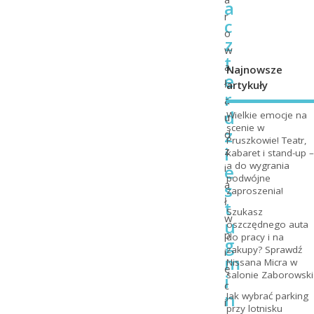
a
r
c
o
z
w
t
a
Najnowsze
e
ł
artykuły
r
a
d
Wielkie emocje na
u
scenie w
z
d
Pruszkowie! Teatr,
i
z
kabaret i stand-up –
a do wygrania
e
i
podwójne
a
s
zaproszenia!
ł
t
Szukasz
w
u
oszczędnego auta
p
do pracy i na
g
zakupy? Sprawdź
i
m
Nissana Micra w
ę
salonie Zaborowski
i
c
n
Jak wybrać parking
i
przy lotnisku