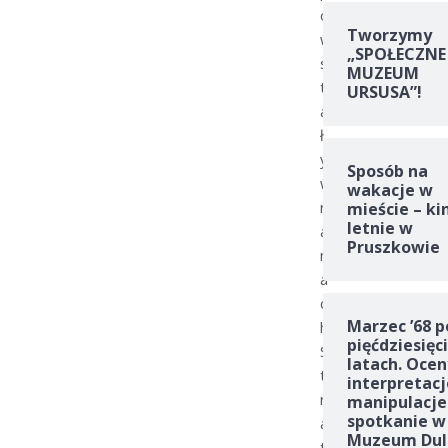
o
Tworzymy
w
„SPOŁECZNE
s
MUZEUM
t
URSUSA”!
a
ł
y
Sposób na
w
wakacje w
r
mieście – ki
letnie w
a
Pruszkowie
m
a
c
Marzec ’68 p
h
pięćdziesięc
S
latach. Ocen
t
interpretacj
r
manipulacje
spotkanie w
a
Muzeum Dul
t