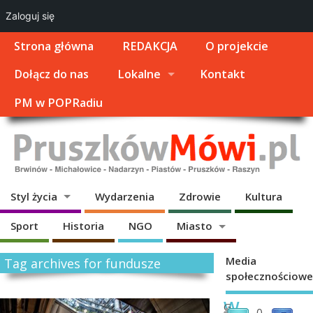
Zaloguj się
Strona główna
REDAKCJA
O projekcie
Dołącz do nas
Lokalne
Kontakt
PM w POPRadiu
Styl życia
Wydarzenia
Zdrowie
Kultura
Sport
Historia
NGO
Miasto
Media
Tag archives for fundusze
społecznościowe
W
G
0