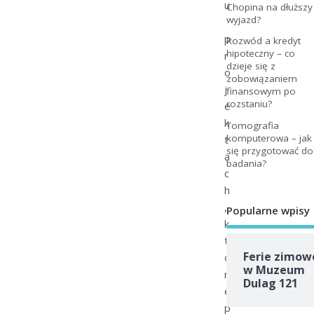
u
Chopina na dłuższy
wyjazd?
p
Rozwód a kredyt
hipoteczny – co
r
dzieje się z
o
zobowiązaniem
j
finansowym po
rozstaniu?
e
k
Tomografia
komputerowa – jak
t
się przygotować do
a
badania?
c
h
,
Popularne wpisy
k
t
Ferie zimow
ó
w Muzeum
r
Dulag 121
e
p