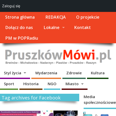
Zaloguj się
Strona główna
REDAKCJA
O projekcie
Dołącz do nas
Lokalne
Kontakt
PM w POPRadiu
Styl życia
Wydarzenia
Zdrowie
Kultura
Sport
Historia
NGO
Miasto
Media
Tag archives for Facebook
społecznościowe
F
N
0