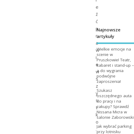
e
ź
ć
p
Najnowsze
r
artykuły
a
Wielkie emocje na
w
scenie w
i
Pruszkowie! Teatr,
e
kabaret i stand-up –
a do wygrania
w
podwójne
s
zaproszenia!
z
Szukasz
y
oszczędnego auta
s
do pracy i na
zakupy? Sprawdź
t
Nissana Micra w
k
salonie Zaborowski
o
Jak wybrać parking
.
przy lotnisku