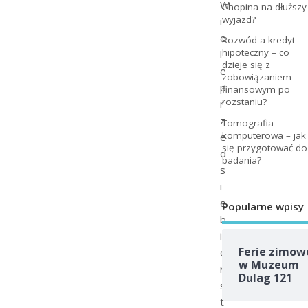
W
Chopina na dłuższy
wyjazd?
i
e
Rozwód a kredyt
hipoteczny – co
l
dzieje się z
e
zobowiązaniem
p
finansowym po
rozstaniu?
r
z
Tomografia
komputerowa – jak
e
się przygotować do
d
badania?
s
i
ę
Popularne wpisy
b
i
Ferie zimow
o
w Muzeum
r
Dulag 121
s
t