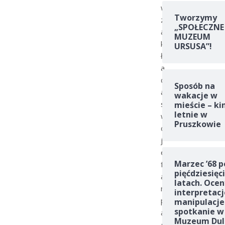
w
Tworzymy
z
„SPOŁECZNE
a
MUZEUM
k
URSUSA”!
ł
a
d
Sposób na
a
wakacje w
s
mieście – ki
letnie w
w
Pruszkowie
o
j
e
Marzec ’68 p
f
pięćdziesięc
a
latach. Ocen
n
interpretacj
p
manipulacje
spotkanie w
a
Muzeum Dul
g