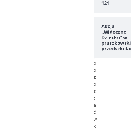
121
e
'
e
Akcja
,
„Widoczne
ż
Dziecko” w
e
pruszkowski
przedszkola
b
y
p
o
z
o
s
t
a
ć
w
k