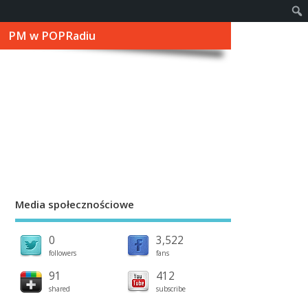
PM w POPRadiu
Media społecznościowe
0
3,522
followers
fans
91
412
shared
subscribe