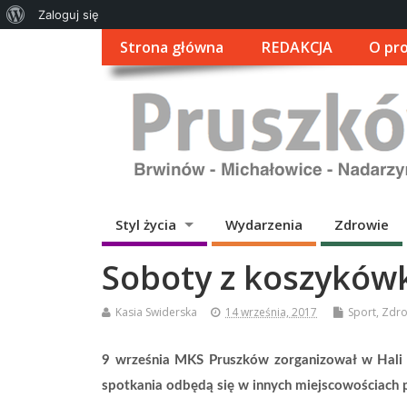
O
Zaloguj się
WordPressie
Strona główna
REDAKCJA
O pro
Styl życia
Wydarzenia
Zdrowie
Soboty z koszyków
Kasia Swiderska
14 września, 2017
Sport
,
Zdro
9 września MKS Pruszków zorganizował w Hali 
spotkania odbędą się w innych miejscowościach 