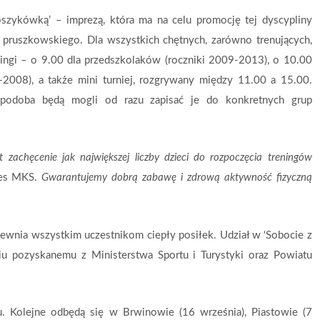
szykówką’ – imprezą, która ma na celu promocję tej dyscypliny
u pruszkowskiego. Dla wszystkich chętnych, zarówno trenujących,
eningi – o 9.00 dla przedszkolaków (roczniki 2009-2013), o 10.00
2008), a także mini turniej, rozgrywany między 11.00 a 15.00.
spodoba będą mogli od razu zapisać je do konkretnych grup
 zachęcenie jak największej liczby dzieci do rozpoczęcia treningów
zes MKS.
Gwarantujemy dobrą zabawę i zdrową aktywność fizyczną
ewnia wszystkim uczestnikom ciepły posiłek. Udział w ‘Sobocie z
niu pozyskanemu z Ministerstwa Sportu i Turystyki oraz Powiatu
u. Kolejne odbędą się w Brwinowie (16 września), Piastowie (7