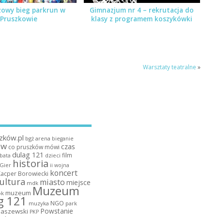
zowy bieg parkrun w
Gimnazjum nr 4 – rekrutacja do
Pruszkowie
klasy z programem koszykówki
Warsztaty teatralne
»
zków.pl
bgż arena
bieganie
ów
czas
co pruszków mówi
dulag 121
film
dzieci
bata
historia
 Gier
ii wojna
koncert
Kacper Borowiecki
ultura
miasto
miejsce
mdk
Muzeum
muzeum
k
g 121
NGO
muzyka
park
Powstanie
maszewski
PKP