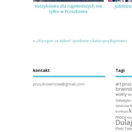
Koszykówka dla najmłodszych nie
Jubileus
tylko w Pruszkowie
«
„W pogoni za stylem”-spotkanie z Katarzyną Bujniewicz
kontakt
Tagi
art.prus
pruszkowmowi@gmail.com
brwin
wolny
de
Galaktyka
światowa
k
konkurs
mocy
mo
Dula
Piotr To