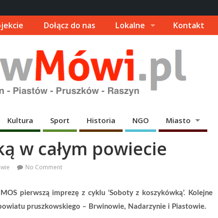
jekcie
Dołącz do nas
Lokalne
Kontakt
Kultura
Sport
Historia
NGO
Miasto
ką w całym powiecie
wie
No Comment
MOS pierwszą imprezę z cyklu ‘Soboty z koszykówką’. Kolejne
powiatu pruszkowskiego – Brwinowie, Nadarzynie i Piastowie.