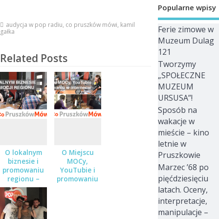
Popularne wpisy
audycja w pop radiu
,
co pruszków mówi
,
kamil
Ferie zimowe w
gałka
Muzeum Dulag
121
Related Posts
Tworzymy
„SPOŁECZNE
MUZEUM
URSUSA”!
Sposób na
wakacje w
mieście – kino
letnie w
O lokalnym
O Miejscu
Pruszkowie
biznesie i
MOCy,
Marzec ’68 po
promowaniu
YouTubie i
pięćdziesięciu
regionu –
promowaniu
Audycja „Co
w internecie
latach. Oceny,
Pruszków
– Audycja „Co
interpretacje,
Mówi” w
Pruszków
manipulacje –
POPRadiu
Mówi” w