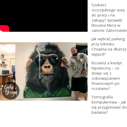
Szukasz
oszczędnego auta
do pracy i na
zakupy? Sprawdź
Nissana Micra w
salonie Zaborowski
Jak wybrać parking
przy lotnisku
Chopina na dłuższy
wyjazd?
Rozwód a kredyt
hipoteczny – co
dzieje się z
zobowiązaniem
finansowym po
rozstaniu?
Tomografia
komputerowa – jak
się przygotować do
badania?