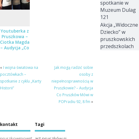
spotkanie w
POPRadiu
Muzeum Dulag
121
Akcja „Widoczne
Youtuberka z
Dziecko” w
Pruszkowa –
pruszkowskich
Ciotka Magda
przedszkolach
– Audycja „Co
Pruszków
Mówi” w
POPradiu
«
I wojna światowa na
Jak mogą radzić sobie
pocztówkach –
osoby z
spotkanie z cyklu „Karty
niepełnosprawnością w
Historii”
Pruszkowie? – Audycja
Co Pruszków Mówi w
POPradiu 92, 8 fm
»
kontakt
Tagi
art.pruszków.pl
pruszkowmowi@gmail.com