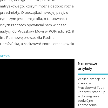
natryskowego, którym można ozdobić różne
przedmioty. O początkach swojej pasji, o
tym czym jest aerografia, o tatuowaniu i
innych rzeczach opowiadał nam w naszej
audycji Co Pruszków Mówi w POPradiu 92, 8
fm. Rozmowę prowadziła Paulina
Położyńska, a realizował Piotr Tomaszewski.
http://
Najnowsze
artykuły
Wielkie emocje na
scenie w
Pruszkowie! Teatr,
kabaret i stand-up –
a do wygrania
podwójne
zaproszenia!