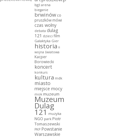
bgż arena
bieganie
brwinów
co
pruszków mówi
czas wolny
dulag
debata
121
film
dzieci
Galaktyka Gier
historia
ii
wojna światowa
Kacper
Borowiecki
koncert
konkurs
kultura
mdk
miasto
miejsce mocy
muzeum
mok
Muzeum
Dulag
121
muzyka
NGO
Piotr
park
Tomaszewski
Powstanie
PKP
Warszawskie