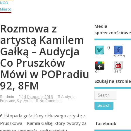
NGO
Miasto
Rozmowa z
Media
społecznościowe
artystą Kamilem
Gałką – Audycja
0
3,522
Co Pruszków
followers
fans
Mówi w POPradiu
91
412
shared
subscribe
Szukaj na stronie
92, 8FM
admin
14 listopada, 2016
Audycja
,
Polecane
,
Styl życia
No Comment
6 listopada gościliśmy ciekawego artystę z
Pruszkowa – Kamila Gałkę, który tworzy za
facebook
pomocą aerografu, czyli pistoletu