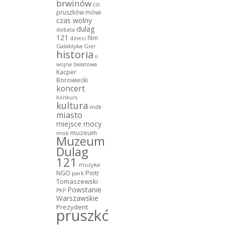
brwinów
co
pruszków mówi
czas wolny
dulag
debata
121
film
dzieci
Galaktyka Gier
historia
ii
wojna światowa
Kacper
Borowiecki
koncert
konkurs
kultura
mdk
miasto
miejsce mocy
muzeum
mok
Muzeum
Dulag
121
muzyka
NGO
Piotr
park
Tomaszewski
Powstanie
PKP
Warszawskie
Prezydent
pruszków