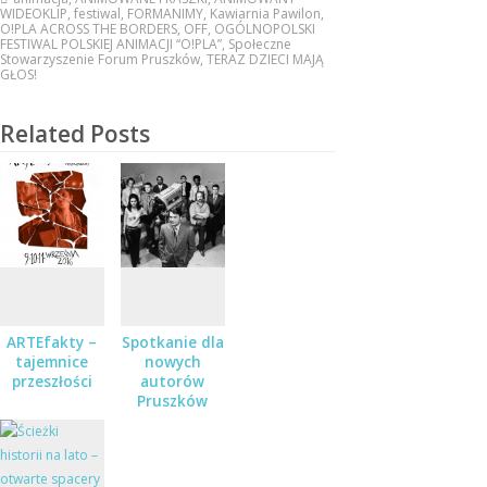
WIDEOKLIP
,
festiwal
,
FORMANIMY
,
Kawiarnia Pawilon
,
O!PLA ACROSS THE BORDERS
,
OFF
,
OGÓLNOPOLSKI
FESTIWAL POLSKIEJ ANIMACJI “O!PLA”
,
Społeczne
Stowarzyszenie Forum Pruszków
,
TERAZ DZIECI MAJĄ
GŁOS!
Related Posts
ARTEfakty –
Spotkanie dla
tajemnice
nowych
przeszłości
autorów
Pruszków
Mówi