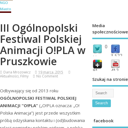
NGO
Miasto
III Ogólnopolski
Media
społecznościowe
Festiwal Polskiej
Animacji O!PLA w
0
3,522
Pruszkowie
followers
fans
91
412
Daria Mrozowicz
19 marca, 2015
Aktualności
,
Filmy
No Comment
shared
subscribe
Szukaj na stronie
Odbywający się od 2013 roku
OGÓLNOPOLSKI FESTIWAL POLSKIEJ
ANIMACJI “O!PLA”
(„O!PLA oznacza: „O!
Polska Animacja”) jest przede wszystkim
próbą odzyskania kontaktu i (od)budowania
facebook
relacji pomiędzy polskim widzem, a polską