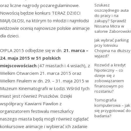
oraz liczne nagrody pozaregulaminowe.
Szukasz
oszczędnego auta
Nowością będzie konkurs TERAZ DZIECI
do pracy i na
MAJĄ GŁOS!, na którym to młodzi i najmłodsi
zakupy? Sprawdź
Nissana Micra w
widzowie ocenią najnowsze polskie animacje
salonie Zaborowski
dla dzieci.
Jak wybrać parking
przy lotnisku
O!PLA 2015 odbędzie się w dn.
21. marca –
Chopina na dłuższy
wyjazd?
24. maja 2015 w 51 polskich
Rozwód a kredyt
miejscowościach
(47 miastach i 4 wsiach), z
hipoteczny – co
Wielkim Otwarciem 21. marca 2015 oraz
dzieje się z
Wielkim Finałem w dn. 29. – 31. maja 2015 w
zobowiązaniem
finansowym po
Muzeum Kinematografii w Łodzi. Wśród tych
rozstaniu?
miast jest również Pruszków. Dzięki
Tomografia
współpracy Kawiarni Pawilon z
komputerowa – jak
się przygotować do
organizatorem festiwalu mieszkańcy
badania?
naszego miasta będą mogli również oglądać
konkursowe animacje i wybierać ich zadanie