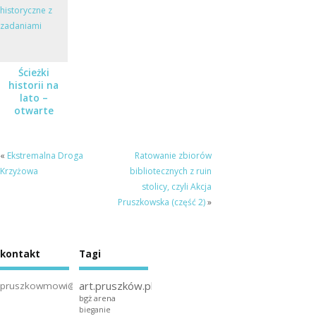
Ścieżki
historii na
lato –
otwarte
spacery
historyczne z
zadaniami
«
Ekstremalna Droga
Ratowanie zbiorów
Krzyżowa
bibliotecznych z ruin
stolicy, czyli Akcja
Pruszkowska (część 2)
»
kontakt
Tagi
art.pruszków.pl
pruszkowmowi@gmail.com
bgż arena
bieganie