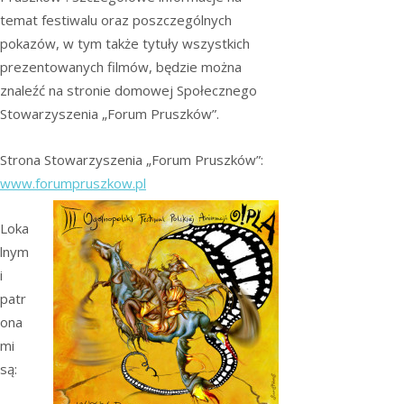
temat festiwalu oraz poszczególnych
pokazów, w tym także tytuły wszystkich
prezentowanych filmów, będzie można
znaleźć na stronie domowej Społecznego
Stowarzyszenia „Forum Pruszków”.
Strona Stowarzyszenia „Forum Pruszków”:
www.forumpruszkow.pl
Loka
lnym
i
patr
ona
mi
są: