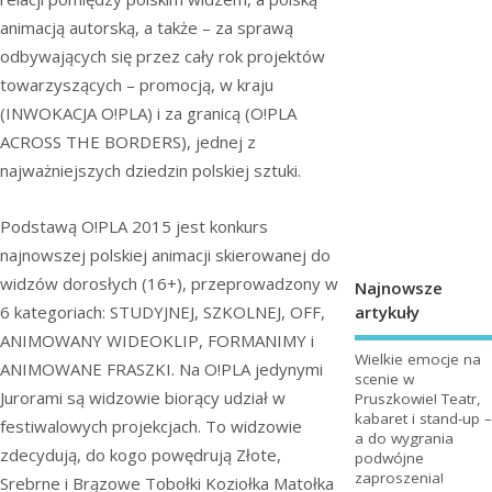
animacją autorską, a także – za sprawą
odbywających się przez cały rok projektów
towarzyszących – promocją, w kraju
(INWOKACJA O!PLA) i za granicą (O!PLA
ACROSS THE BORDERS), jednej z
najważniejszych dziedzin polskiej sztuki.
Podstawą O!PLA 2015 jest konkurs
najnowszej polskiej animacji skierowanej do
widzów dorosłych (16+), przeprowadzony w
Najnowsze
artykuły
6 kategoriach: STUDYJNEJ, SZKOLNEJ, OFF,
ANIMOWANY WIDEOKLIP, FORMANIMY i
Wielkie emocje na
ANIMOWANE FRASZKI. Na O!PLA jedynymi
scenie w
Jurorami są widzowie biorący udział w
Pruszkowie! Teatr,
kabaret i stand-up –
festiwalowych projekcjach. To widzowie
a do wygrania
zdecydują, do kogo powędrują Złote,
podwójne
zaproszenia!
Srebrne i Brązowe Tobołki Koziołka Matołka