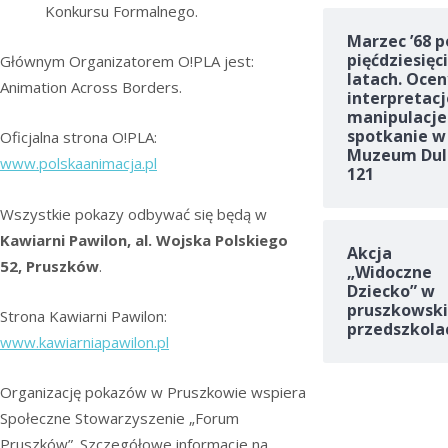
Konkursu Formalnego.
Marzec ’68 p
pięćdziesięc
Głównym Organizatorem O!PLA jest:
latach. Ocen
Animation Across Borders.
interpretacj
manipulacje
spotkanie w
Oficjalna strona O!PLA:
Muzeum Dul
www.polskaanimacja.pl
121
Wszystkie pokazy odbywać się będą w
Kawiarni Pawilon, al. Wojska Polskiego
Akcja
52, Pruszków
.
„Widoczne
Dziecko” w
pruszkowski
Strona Kawiarni Pawilon:
przedszkola
www.kawiarniapawilon.pl
Organizację pokazów w Pruszkowie wspiera
Społeczne Stowarzyszenie „Forum
Pruszków”. Szczegółowe informacje na