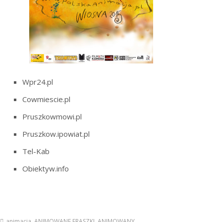
Wpr24.pl
Cowmiescie.pl
Pruszkowmowi.pl
Pruszkow.ipowiat.pl
Tel-Kab
Obiektyw.info
animacja
,
ANIMOWANE FRASZKI
,
ANIMOWANY