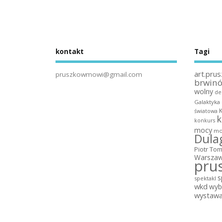
kontakt
Tagi
art.prus
pruszkowmowi@gmail.com
brwin
wolny
de
Galaktyka
światowa
k
konkurs
mocy
mo
Dula
Piotr To
Warszaw
pru
s
spektakl
wkd
wyb
wystaw