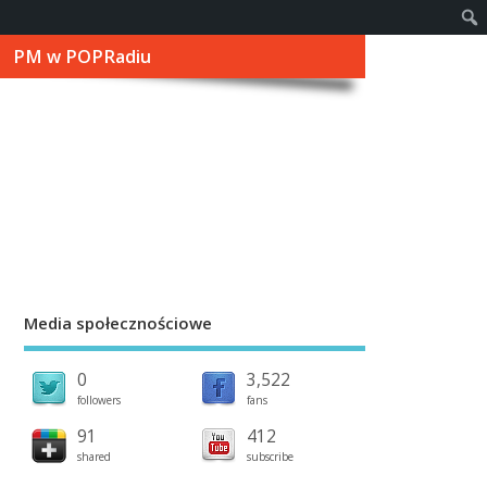
PM w POPRadiu
Media społecznościowe
0
3,522
followers
fans
91
412
shared
subscribe