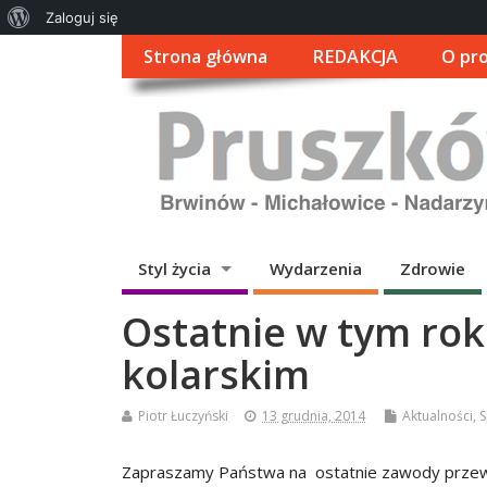
O
Zaloguj się
WordPressie
Strona główna
REDAKCJA
O pro
Styl życia
Wydarzenia
Zdrowie
Ostatnie w tym rok
kolarskim
Piotr Łuczyński
13 grudnia, 2014
Aktualności
,
S
Zapraszamy Państwa na ostatnie zawody przewi