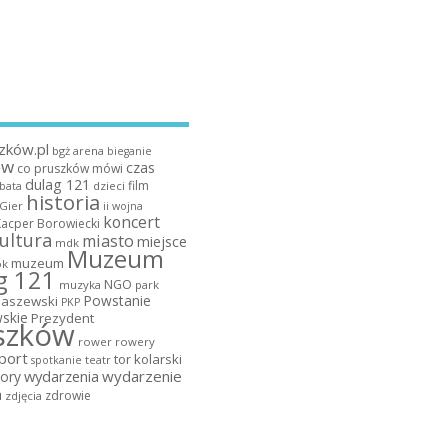
zków.pl
bgż arena
bieganie
ów
czas
co pruszków mówi
dulag 121
film
dzieci
bata
historia
 Gier
ii wojna
koncert
Kacper Borowiecki
ultura
miasto
miejsce
mdk
Muzeum
muzeum
k
g 121
NGO
muzyka
park
Powstanie
maszewski
PKP
skie
Prezydent
szków
rower
rowery
port
tor kolarski
teatr
spotkanie
wydarzenia
wydarzenie
ory
a
zdrowie
zdjęcia