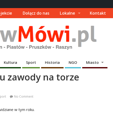
jekcie
Dołącz do nas
Lokalne
Kontakt
Kultura
Sport
Historia
NGO
Miasto
u zawody na torze
port
No Comment
dziane w tym roku.