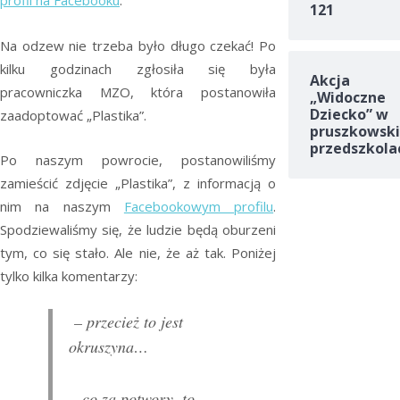
profil na Facebooku
.
121
Na odzew nie trzeba było długo czekać! Po
kilku godzinach zgłosiła się była
Akcja
pracowniczka MZO, która postanowiła
„Widoczne
Dziecko” w
zaadoptować „Plastika”.
pruszkowski
przedszkola
Po naszym powrocie, postanowiliśmy
zamieścić zdjęcie „Plastika”, z informacją o
nim na naszym
Facebookowym profilu
.
Spodziewaliśmy się, że ludzie będą oburzeni
tym, co się stało. Ale nie, że aż tak. Poniżej
tylko kilka komentarzy:
– przecież to jest
okruszyna…
– co za potwory..to