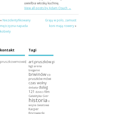
uwielbia włoską kuchnię.
View all posts by Adam Osuch
→
«
Niezidentyfikowany
Grają w polo, zamiast
mężczyzna napada
koni mają rowery
»
kobiety
kontakt
Tagi
art.pruszków.pl
pruszkowmowi@gmail.com
bgż arena
bieganie
brwinów
co
pruszków mówi
czas wolny
dulag
debata
121
film
dzieci
Galaktyka Gier
historia
ii
wojna światowa
Kacper
Borowiecki