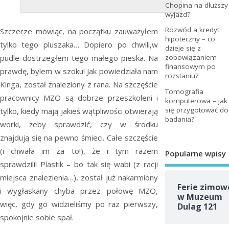
Chopina na dłuższy
wyjazd?
Rozwód a kredyt
Szczerze mówiąc, na początku zauważyłem
hipoteczny – co
tylko tego pluszaka… Dopiero po chwili,w
dzieje się z
pudle dostrzegłem tego małego pieska. Na
zobowiązaniem
finansowym po
prawdę, bylem w szoku! Jak powiedziała nam
rozstaniu?
Kinga, został znaleziony z rana. Na szczęście
Tomografia
pracownicy MZO są dobrze przeszkoleni i
komputerowa – jak
się przygotować do
tylko, kiedy mają jakieś wątpliwości otwierają
badania?
worki, żeby sprawdzić, czy w środku
znajdują się na pewno śmieci. Całe szczęście
(i chwała im za to!), że i tym razem
Popularne wpisy
sprawdzili! Plastik – bo tak się wabi (z racji
miejsca znalezienia…), został już nakarmiony
Ferie zimow
i wygłaskany chyba przez połowę MZO,
w Muzeum
więc, gdy go widzieliśmy po raz pierwszy,
Dulag 121
spokojnie sobie spał.