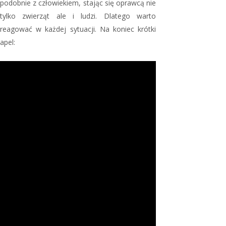
podobnie z człowiekiem, stając się oprawcą nie
tylko zwierząt ale i ludzi. Dlatego warto
reagować w każdej sytuacji. Na koniec krótki
apel: