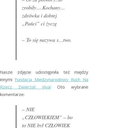
zrobiły….Kochany…
zdrówka i dobrej
„Pańci” ci życzę
– To się nazywa s…two.
Nasze zdjęcie udostępniła też między
innymi
Fundacja Międzynarodowy Ruch Na
Rzecz Zwierząt Viva!
Oto wybrane
komentarze:
– NIE
„CZŁOWIEKIEM” – bo
to NIE był CZŁOWIEK