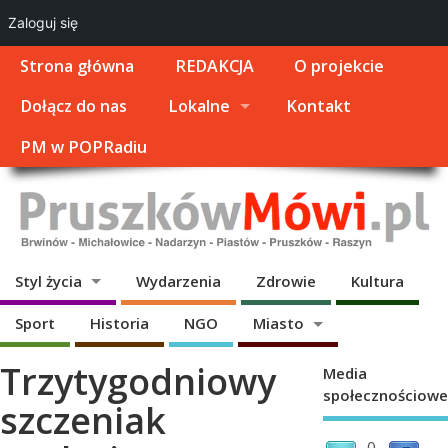
Zaloguj się
Strona główna
REDAKCJA
O projekcie
Dołącz do nas
Lokalne
Kontakt
PM w POPRadiu
Styl życia
Wydarzenia
Zdrowie
Kultura
Sport
Historia
NGO
Miasto
Trzytygodniowy
Media
społecznościowe
szczeniak
0