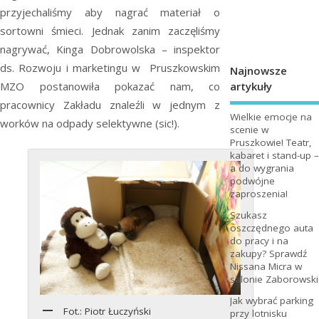
przyjechaliśmy aby nagrać materiał o
sortowni śmieci. Jednak zanim zaczęliśmy
nagrywać, Kinga Dobrowolska – inspektor
ds. Rozwoju i marketingu w Pruszkowskim
Najnowsze
artykuły
MZO postanowiła pokazać nam, co
pracownicy Zakładu znaleźli w jednym z
Wielkie emocje na
worków na odpady selektywne (sic!).
scenie w
Pruszkowie! Teatr,
kabaret i stand-up –
a do wygrania
podwójne
zaproszenia!
Szukasz
oszczędnego auta
do pracy i na
zakupy? Sprawdź
Nissana Micra w
salonie Zaborowski
Jak wybrać parking
Fot.: Piotr Łuczyński
przy lotnisku