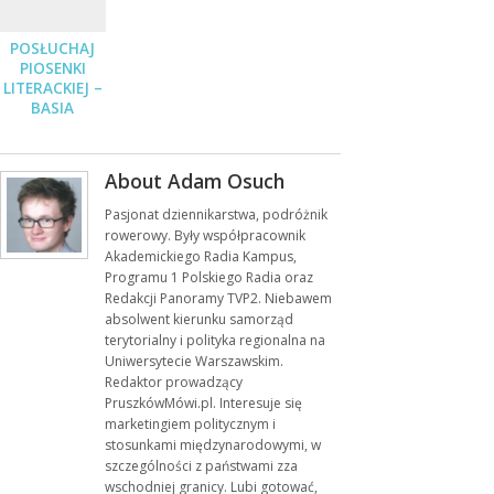
POSŁUCHAJ
PIOSENKI
LITERACKIEJ –
BASIA
STĘPNIAK-
WILK Z
ZESPOŁEM
About Adam Osuch
JUŻ 19
STYCZNIA
Pasjonat dziennikarstwa, podróżnik
rowerowy. Były współpracownik
Akademickiego Radia Kampus,
Programu 1 Polskiego Radia oraz
Redakcji Panoramy TVP2. Niebawem
absolwent kierunku samorząd
terytorialny i polityka regionalna na
Uniwersytecie Warszawskim.
Redaktor prowadzący
PruszkówMówi.pl. Interesuje się
marketingiem politycznym i
stosunkami międzynarodowymi, w
szczególności z państwami zza
wschodniej granicy. Lubi gotować,