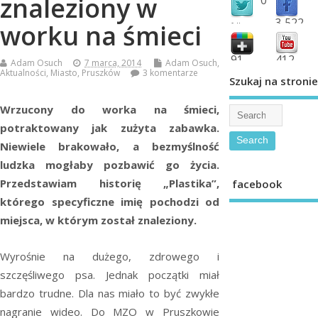
znaleziony w
3,522
worku na śmieci
followers
fans
91
412
Adam Osuch
7 marca, 2014
Adam Osuch
,
Aktualności
,
Miasto
,
Pruszków
3 komentarze
shared
subscribe
Szukaj na stronie
Wrzucony do worka na śmieci,
potraktowany jak zużyta zabawka.
Niewiele brakowało, a bezmyślność
ludzka mogłaby pozbawić go życia.
Przedstawiam historię „Plastika”,
facebook
którego specyficzne imię pochodzi od
miejsca, w którym został znaleziony.
Wyrośnie na dużego, zdrowego i
szczęśliwego psa. Jednak początki miał
bardzo trudne. Dla nas miało to być zwykłe
nagranie wideo. Do MZO w Pruszkowie