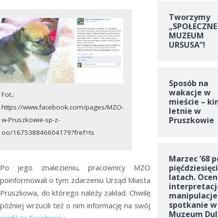
Tworzymy
„SPOŁECZNE
MUZEUM
URSUSA”!
Sposób na
wakacje w
Fot.:
mieście – ki
https://www.facebook.com/pages/MZO-
letnie w
Pruszkowie
w-Pruszkowie-sp-z-
oo/167538846604179?fref=ts
Marzec ’68 p
pięćdziesięc
Po jego znalezieniu, pracownicy MZO
latach. Ocen
poinformowali o tym zdarzeniu Urząd Miasta
interpretacj
Pruszkowa, do którego należy zakład. Chwilę
manipulacje
spotkanie w
później wrzucili też o nim informację na swój
Muzeum Dul