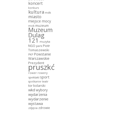
koncert
konkurs
kultura
mdk
miasto
miejsce mocy
muzeum
mok
Muzeum
Dulag
121
muzyka
NGO
Piotr
park
Tomaszewski
Powstanie
PKP
Warszawskie
Prezydent
pruszków
rower
rowery
sport
spektakl
teatr
spotkanie
tor kolarski
wkd
wybory
wydarzenia
wydarzenie
wystawa
zdrowie
zdjęcia