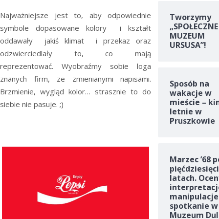
Najważniejsze jest to, aby odpowiednie
Tworzymy
„SPOŁECZNE
symbole dopasowane kolory i kształt
MUZEUM
oddawały jakiś klimat i przekaz oraz
URSUSA”!
odzwierciedlały to, co mają
reprezentować. Wyobraźmy sobie loga
znanych firm, ze zmienianymi napisami.
Sposób na
Brzmienie, wygląd kolor… strasznie to do
wakacje w
mieście – ki
siebie nie pasuje. ;)
letnie w
Pruszkowie
Marzec ’68 p
pięćdziesięc
latach. Ocen
interpretacj
manipulacje
spotkanie w
Muzeum Dul