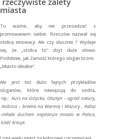
rzeczywiste zalety
miasta
To ważne, aby nie przesadzać z
promowaniem siebie. Rzeszów nazwał się
stolicą innowacji. Ale czy słusznie ? Wydaje
się, że „stolica to” zbyt duże słowo.
Podobnie, jak Zamość którego slogan brzmi
„Miasto idealne”.
Ale jest też dużo fajnych przykładów
sloganów, które nawiązują do sedna,
np.:
Kurs na Giżycko, Olsztyn – ogród natury,
Nidzica – brama na Warmię i Mazury , Kalisz
–młode duchem najstarsze miasto w Polsce,
Łódź kreuje.
Loga wielu miast są kolorowe i przemycają