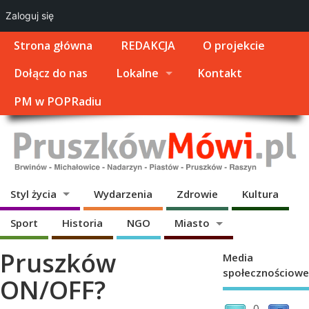
Zaloguj się
Strona główna
REDAKCJA
O projekcie
Dołącz do nas
Lokalne
Kontakt
PM w POPRadiu
Styl życia
Wydarzenia
Zdrowie
Kultura
Sport
Historia
NGO
Miasto
Pruszków
Media
społecznościowe
ON/OFF?
0