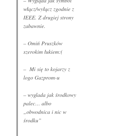
– Wygląda jak symbol
włącz/wyłącz zgodnie z
IEEE. Z drugiej strony
zabawnie.
– Omiń Pruszków
szerokim łukiem:(
– Mi się to kojarzy z
logo Gazprom-u
– wyglada jak środkowy
palec… albo
„obwodnica i nic w
środku”