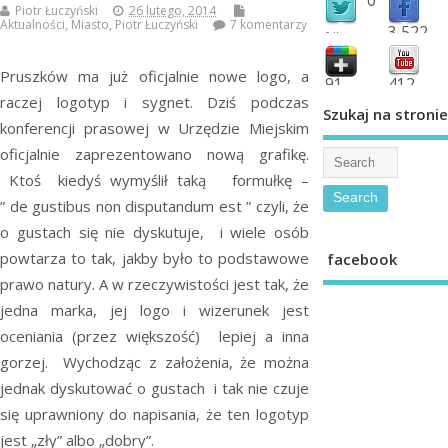
Piotr Łuczyński
26 lutego, 2014
Aktualności
,
Miasto
,
Piotr Łuczyński
7 komentarzy
3,522
followers
fans
Pruszków ma już oficjalnie nowe logo, a
91
412
raczej logotyp i sygnet. Dziś podczas
shared
subscribe
Szukaj na stronie
konferencji prasowej w Urzędzie Miejskim
oficjalnie zaprezentowano nową grafikę.
Ktoś kiedyś wymyślił taką formułkę –
” de gustibus non disputandum est ” czyli, że
o gustach się nie dyskutuje, i wiele osób
powtarza to tak, jakby było to podstawowe
facebook
prawo natury. A w rzeczywistości jest tak, że
jedna marka, jej logo i wizerunek jest
oceniania (przez większość) lepiej a inna
gorzej. Wychodząc z założenia, że można
jednak dyskutować o gustach i tak nie czuje
się uprawniony do napisania, że ten logotyp
jest „zły” albo „dobry”.