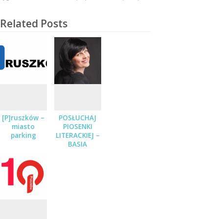
Related Posts
[P]ruszków –
POSŁUCHAJ
miasto
PIOSENKI
parking
LITERACKIEJ –
BASIA
STĘPNIAK-
WILK Z
ZESPOŁEM
JUŻ 19
STYCZNIA