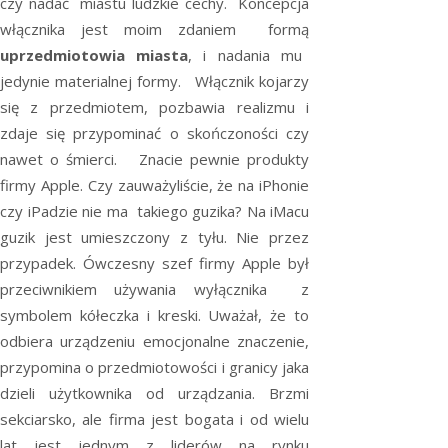
czy nadać miastu ludzkie cechy. Koncepcja
włącznika jest moim zdaniem formą
uprzedmiotowia miasta
, i nadania mu
jedynie materialnej formy. Włącznik kojarzy
się z przedmiotem, pozbawia realizmu i
zdaje się przypominać o skończoności czy
nawet o śmierci. Znacie pewnie produkty
firmy Apple. Czy zauważyliście, że na iPhonie
czy iPadzie nie ma takiego guzika? Na iMacu
guzik jest umieszczony z tyłu. Nie przez
przypadek. Ówczesny szef firmy Apple był
przeciwnikiem używania wyłącznika z
symbolem kółeczka i kreski. Uważał, że to
odbiera urządzeniu emocjonalne znaczenie,
przypomina o przedmiotowości i granicy jaka
dzieli użytkownika od urządzania. Brzmi
sekciarsko, ale firma jest bogata i od wielu
lat jest jednym z liderów na rynku