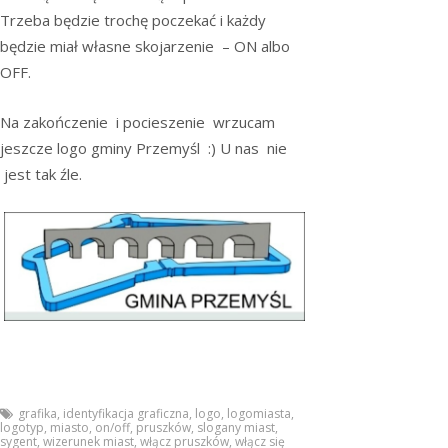
Trzeba będzie trochę poczekać i każdy
będzie miał własne skojarzenie – ON albo
OFF.
Na zakończenie i pocieszenie wrzucam
jeszcze logo gminy Przemyśl :) U nas nie
jest tak źle.
grafika
,
identyfikacja graficzna
,
logo
,
logomiasta
,
logotyp
,
miasto
,
on/off
,
pruszków
,
slogany miast
,
sygent
,
wizerunek miast
,
włącz pruszków
,
włącz się