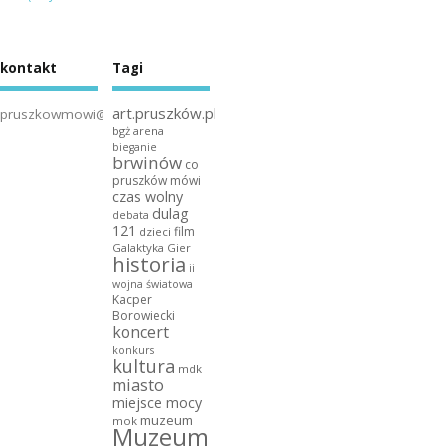
kontakt
Tagi
art.pruszków.pl
pruszkowmowi@gmail.com
bgż arena
bieganie
brwinów
co
pruszków mówi
czas wolny
dulag
debata
121
film
dzieci
Galaktyka Gier
historia
ii
wojna światowa
Kacper
Borowiecki
koncert
konkurs
kultura
mdk
miasto
miejsce mocy
muzeum
mok
Muzeum