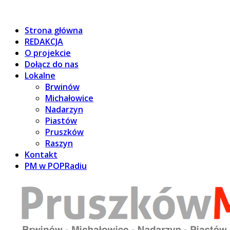
Strona główna
REDAKCJA
O projekcie
Dołącz do nas
Lokalne
Brwinów
Michałowice
Nadarzyn
Piastów
Pruszków
Raszyn
Kontakt
PM w POPRadiu