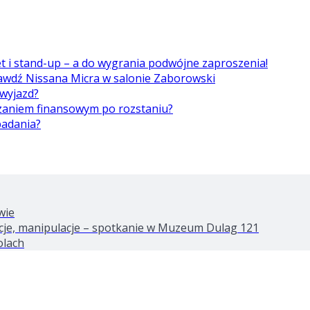
et i stand-up – a do wygrania podwójne zaproszenia!
awdź Nissana Micra w salonie Zaborowski
 wyjazd?
ązaniem finansowym po rozstaniu?
badania?
wie
tacje, manipulacje – spotkanie w Muzeum Dulag 121
olach