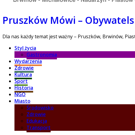
Pruszków Mówi – Obywatelsk
Dla nas każdy temat jest ważny – Pruszków, Brwinów, Pia
Styl życia
Gastronomia
Wydarzenia
Zdrowie
Kultura
Sport
Historia
NGO
Miasto
Środowisko
Zdrowie
Edukacja
Transport