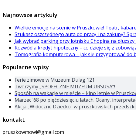
Najnowsze artykuły
Wielkie emocje na scenie w Pruszkowie! Teatr, kabar
Szukasz oszczędnego auta do pracy i na zakupy? Spr
Jak wybrać parking przy lotnisku Chopina na dłuższy
Rozwód a kredyt hipoteczny – co dzieje się z zobowi
Tomografia komputerowa – jak się przygotować do 
Popularne wpisy
Ferie zimowe w Muzeum Dulag 121
Tworzymy „SPOŁECZNE MUZEUM URSUSA”!
Sposób na wakacje w mieście – kino letnie w Pruszko
Marzec ’68 po pięćdziesięciu latach. Oceny, interpre
Akcja „Widoczne Dziecko” w pruszkowskich przedszk
kontakt
pruszkowmowi@gmail.com