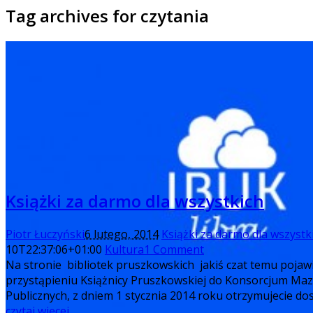
Tag archives for czytania
Książki za darmo dla wszystkich
Piotr Łuczyński
6 lutego, 2014
Książki za darmo dla wszystk
10T22:37:06+01:00
Kultura
1 Comment
Na stronie bibliotek pruszkowskich jakiś czat temu pojawił
przystąpieniu Książnicy Pruszkowskiej do Konsorcjum Maz
Publicznych, z dniem 1 stycznia 2014 roku otrzymujecie 
czytaj więcej